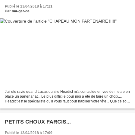
Publié le 13/04/2018 à 17:21
Par
ma-ger-de
J'ai été ravie quand Lucas du site Headict m'a contactée en vue de mettre en
place un partenariat... Le plus difficile pour moi a été de faire un choix....
Headict est le spécialiste qu'il vous faut pour habiller votre tête... Que ce soit
chapeau pour...
PETITS CHOUX FARCIS...
Publié le 12/04/2018 à 17:09