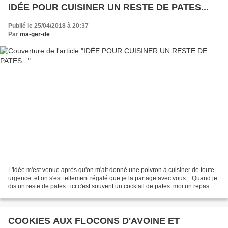
IDÉE POUR CUISINER UN RESTE DE PATES...
Publié le 25/04/2018 à 20:37
Par
ma-ger-de
L'idée m'est venue après qu'on m'ait donné une poivron à cuisiner de toute
urgence..et on s'est tellement régalé que je la partage avec vous... Quand je
dis un reste de pates.. ici c'est souvent un cocktail de pates..moi un repas
sans pates ..ben c'est...
COOKIES AUX FLOCONS D'AVOINE ET