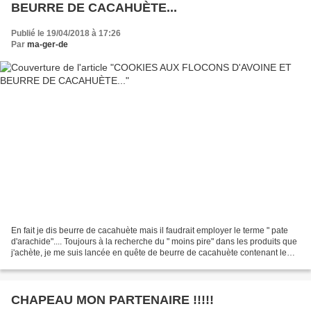
BEURRE DE CACAHUÈTE...
Publié le 19/04/2018 à 17:26
Par
ma-ger-de
En fait je dis beurre de cacahuète mais il faudrait employer le terme " pate
d'arachide".... Toujours à la recherche du " moins pire" dans les produits que
j'achète, je me suis lancée en quête de beurre de cacahuète contenant le
plus de cacahuète possible,...
CHAPEAU MON PARTENAIRE !!!!!