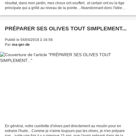
résultat, dans mon jardin, mes choux ont souffert.. et certain ont eu la tige
principale qui a grillé au niveau de la pointe... Abandonnant donc l'idée
d'avoir de beaux romanesco,...
PRÉPARER SES OLIVES TOUT SIMPLEMENT...
Publié le 04/04/2018 à 16:56
Par
ma-ger-de
En général, notre cueillette d'olives part directement au moulin pour en
extraire l'huile... Comme je n'aime toujours pas les olives, je n'en prépare
pas... juste une fois il y a presque 15 ans, que j'avais préparé dans de la