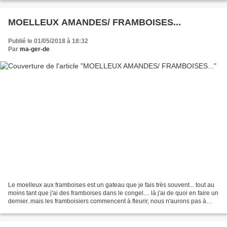
MOELLEUX AMANDES/ FRAMBOISES...
Publié le 01/05/2018 à 18:32
Par
ma-ger-de
Le moelleux aux framboises est un gateau que je fais très souvent... tout au
moins tant que j'ai des framboises dans le congel.... là j'ai de quoi en faire un
dernier..mais les framboisiers commencent à fleurir, nous n'aurons pas à
patienter trop longtemps......