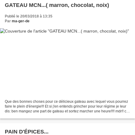
GATEAU MCN...( marron, chocolat, noix)
Publié le 20/03/2018 à 13:35
Par
ma-ger-de
Que des bonnes choses pour ce délicieux gateau avec lequel vous pourrez
faire le plein d'énergie!!! Et si j'en entends grincher pour leur régime je leur
dis: ben mangez une part de gateau et sortez marcher une heure!!!! mdr!! ce
gateau vous fera moins...
PAIN D'ÉPICES...