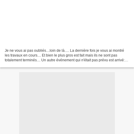
Je ne vous ai pas oubliés....loin de là..... La dernière fois je vous ai montré
les travaux en cours.... Et bien le plus gros est fait mais ils ne sont pas
totalement terminés.... Un autre événement qui n'était pas prévu est arrivé:
J'ai eu la possibilité...