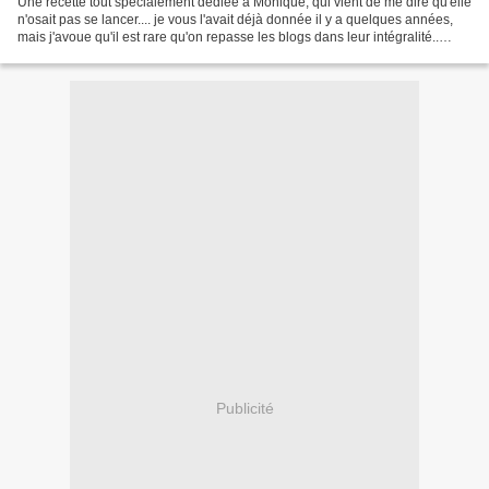
Une recette tout spécialement dédiée à Monique, qui vient de me dire qu'elle
n'osait pas se lancer.... je vous l'avait déjà donnée il y a quelques années,
mais j'avoue qu'il est rare qu'on repasse les blogs dans leur intégralité..
Alors la revoilà......
Publicité