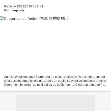
Publié le 12/02/2018 à 18:54
Par
ma-ger-de
On a souvent tendance à préparer du pain d'épices en fin d'année... surtout
pour accompagner le foie gras, mais on oublie souvent qu'une belle tranche
légèrement beurrée.. au petit dej ou au goûter ben.... C'est trop bon quoi? Et
plus c'est super facile...