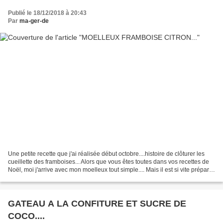
Publié le 18/12/2018 à 20:43
Par
ma-ger-de
Une petite recette que j'ai réalisée début octobre....histoire de clôturer les
cueillette des framboises... Alors que vous êtes toutes dans vos recettes de
Noël, moi j'arrive avec mon moelleux tout simple.... Mais il est si vite préparé
que vous n'aurez...
GATEAU A LA CONFITURE ET SUCRE DE
COCO....