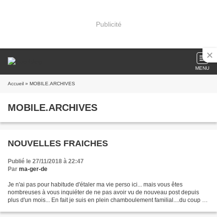
Publicité
MENU
Accueil
» MOBILE.ARCHIVES
MOBILE.ARCHIVES
NOUVELLES FRAICHES
Publié le 27/11/2018 à 22:47
Par
ma-ger-de
Je n'ai pas pour habitude d'étaler ma vie perso ici... mais vous êtes
nombreuses à vous inquiéter de ne pas avoir vu de nouveau post depuis
plus d'un mois... En fait je suis en plein chamboulement familial....du coup à
fond dans les démarches...et les...