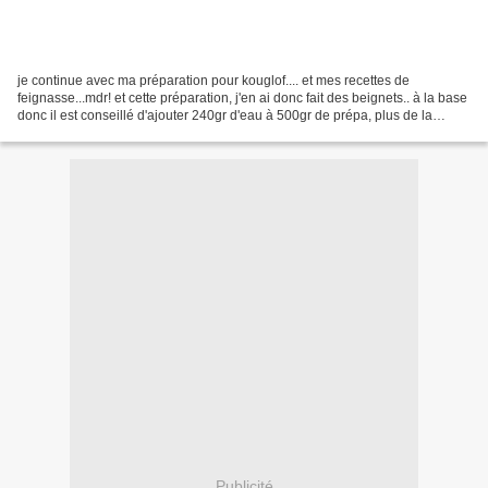
je continue avec ma préparation pour kouglof.... et mes recettes de
feignasse...mdr! et cette préparation, j'en ai donc fait des beignets.. à la base
donc il est conseillé d'ajouter 240gr d'eau à 500gr de prépa, plus de la
levure. ici j'ai fait: 2 petits...
Publicité