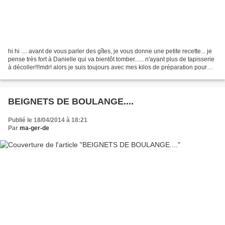
hi hi .... avant de vous parler des gîtes, je vous donne une petite recette... je
pense très fort à Danielle qui va bientôt tomber...... n'ayant plus de tapisserie
à décoller!!!mdr! alors je suis toujours avec mes kilos de préparation pour
kouglof.......
BEIGNETS DE BOULANGE....
Publié le 18/04/2014 à 18:21
Par
ma-ger-de