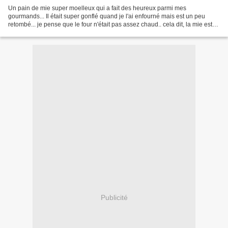
Un pain de mie super moelleux qui a fait des heureux parmi mes
gourmands... Il était super gonflé quand je l'ai enfourné mais est un peu
retombé... je pense que le four n'était pas assez chaud.. cela dit, la mie est
quand même restée bien légère.. pour...
Publicité