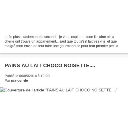
enfin plus exactement du second... je vous explique: mon fils ainé et sa
chérie ont trouvé un appartement... sauf que tout s'est fait très vite, et que
malgré mon envie de leur faire une gourmandise pour leur premier petit dej "
chez eux".. ben j'ai pas...
PAINS AU LAIT CHOCO NOISETTE....
Publié le 06/05/2014 à 10:09
Par
ma-ger-de