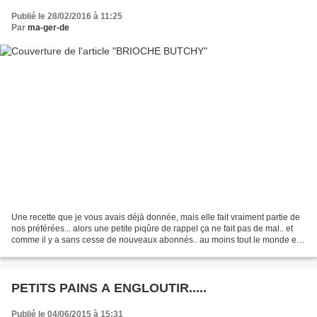
Publié le 28/02/2016 à 11:25
Par
ma-ger-de
Une recette que je vous avais déjà donnée, mais elle fait vraiment partie de
nos préférées... alors une petite piqûre de rappel ça ne fait pas de mal.. et
comme il y a sans cesse de nouveaux abonnés.. au moins tout le monde en
profite... Je la prépare...
PETITS PAINS A ENGLOUTIR.....
Publié le 04/06/2015 à 15:31