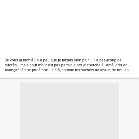
Je vous ai monté il y a peu que je faisais mon pain... Il a beaucoup de
succès... mais pour moi n'est pas parfait, alors je cherche à l'améliorer en
avançant étape par étape... Déjà, comme les sachets de levure de boulange
reviennent vite cher, j'ai trouvé...