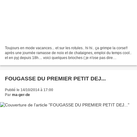
Toujours en mode vacances... et sur les rotules.. hi hi.. ça grimpe la corse!!
après une journée ramasse de noix et de chataignes, emploi du temps cool..
et en pyj depuis 18h.... voici quelques brioches ( je n'ose pas dire
briochettes) que j'ai faites...
FOUGASSE DU PREMIER PETIT DEJ...
Publié le 14/10/2014 à 17:00
Par
ma-ger-de