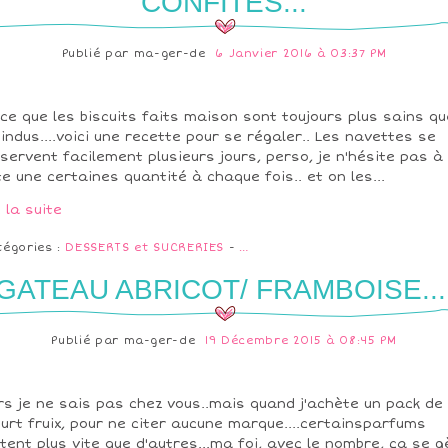
CONFITES...
Publié par
ma-ger-de
6 Janvier 2016 à 03:37 PM
ce que les biscuits faits maison sont toujours plus sains qu
 indus....voici une recette pour se régaler.. Les navettes se
servent facilement plusieurs jours, perso, je n'hésite pas à
te une certaines quantité à chaque fois.. et on les...
e la suite
tégories :
DESSERTS et SUCRERIES
-
…
GATEAU ABRICOT/ FRAMBOISE...
Publié par
ma-ger-de
19 Décembre 2015 à 08:45 PM
rs je ne sais pas chez vous..mais quand j'achète un pack de
urt fruix, pour ne citer aucune marque....certainsparfums
tent plus vite que d'autres...ma foi, avec le nombre, ça se g