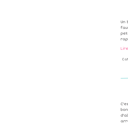
Un 
fau
pet
rap
Lir
Ca
C'e
bon
d'a
arr