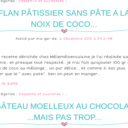
tégories :
DESSERTS et SUCRERIES
-
…
FLAN PÂTISSIER SANS PÂTE A L
NOIX DE COCO...
Publié par
ma-ger-de
6 Décembre 2015 à 04:21 PM
 recette dénichée chez Mélieméloencuisine je l'ai réalisée s
ix.. et presque tout respecté.. je n'ai fait qu'ajouter 100 gr
x de coco au mélange... un pur délice... et comme il: est plus
er que le " avec pate".. ben on peut en manger...
e la suite
tégories :
Desserts et sucreries
-
…
ÂTEAU MOELLEUX AU CHOCOL
...MAIS PAS TROP...