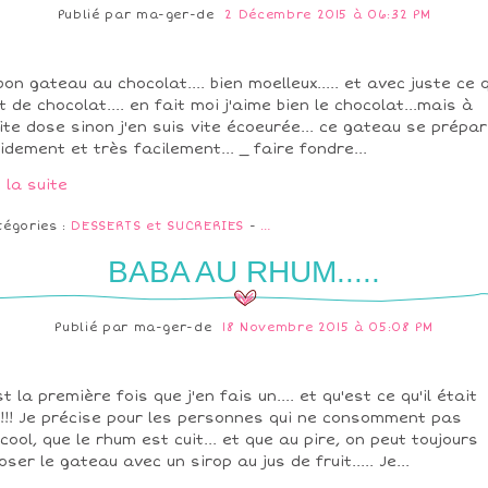
Publié par
ma-ger-de
2 Décembre 2015 à 06:32 PM
bon gateau au chocolat.... bien moelleux..... et avec juste ce q
t de chocolat.... en fait moi j'aime bien le chocolat...mais à
ite dose sinon j'en suis vite écoeurée... ce gateau se prépa
idement et très facilement... _ faire fondre...
e la suite
tégories :
DESSERTS et SUCRERIES
-
…
BABA AU RHUM.....
Publié par
ma-ger-de
18 Novembre 2015 à 05:08 PM
st la première fois que j'en fais un.... et qu'est ce qu'il était
!!! Je précise pour les personnes qui ne consomment pas
lcool, que le rhum est cuit... et que au pire, on peut toujours
oser le gateau avec un sirop au jus de fruit..... Je...