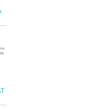
A
ans
 de
AT