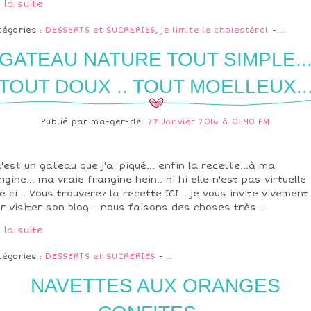
e la suite
tégories :
DESSERTS et SUCRERIES
,
je limite le cholestérol
-
…
GATEAU NATURE TOUT SIMPLE..
TOUT DOUX .. TOUT MOELLEUX..
Publié par
ma-ger-de
27 Janvier 2016 à 01:40 PM
c'est un gateau que j'ai piqué... enfin la recette...à ma
ngine... ma vraie frangine hein.. hi hi elle n'est pas virtuelle
le ci... Vous trouverez la recette ICI... je vous invite vivement
er visiter son blog... nous faisons des choses très...
e la suite
tégories :
DESSERTS et SUCRERIES
-
…
NAVETTES AUX ORANGES