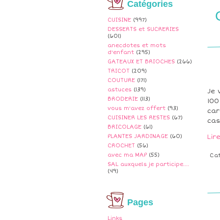
Catégories
CUISINE
(997)
DESSERTS et SUCRERIES
(601)
anecdotes et mots
d'enfant
(295)
GATEAUX ET BRIOCHES
(266)
TRICOT
(209)
COUTURE
(171)
astuces
(139)
Je 
BRODERIE
(113)
100
vous m'avez offert
(93)
car
CUISINER LES RESTES
(67)
cas
BRICOLAGE
(61)
PLANTES JARDINAGE
(60)
Lir
CROCHET
(56)
avec ma MAP
(55)
Ca
SAL auxquels je participe....
(49)
Pages
Links