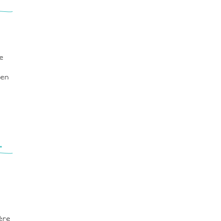
e
 en
.
ère