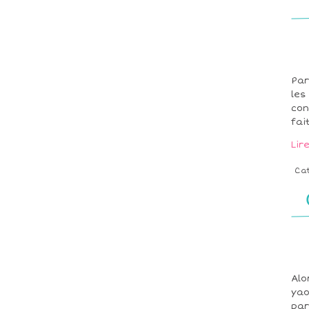
Par
les
con
fai
Lir
Ca
Alo
yao
par