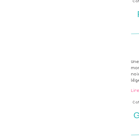
Ca
Une
mom
noi
lég
Lir
Ca
G