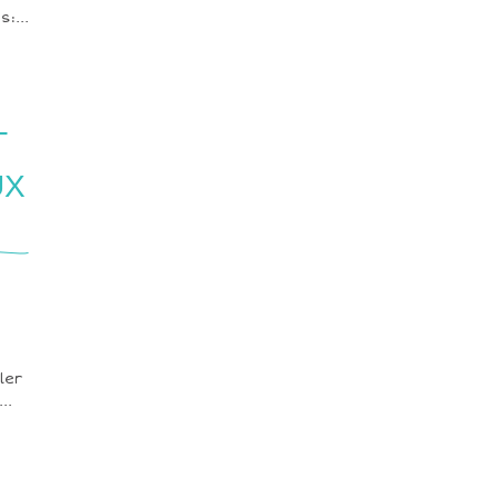
:...
T
UX
ler
..