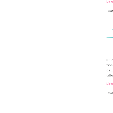
Lir
Ca
Et 
fra
cel
all
Lir
Ca