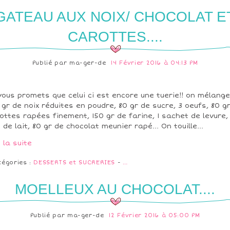
GATEAU AUX NOIX/ CHOCOLAT E
CAROTTES....
Publié par
ma-ger-de
14 Février 2016 à 04:13 PM
vous promets que celui ci est encore une tuerie!! on mélange
 gr de noix réduites en poudre, 80 gr de sucre, 3 oeufs, 80 g
ottes rapées finement, 150 gr de farine, 1 sachet de levure,
 de lait, 80 gr de chocolat meunier rapé... On touille...
e la suite
tégories :
DESSERTS et SUCRERIES
-
…
MOELLEUX AU CHOCOLAT....
Publié par
ma-ger-de
12 Février 2016 à 05:00 PM