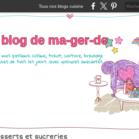
Tous nos blogs cuisine
 blog de ma-ger-de
mes passions: cuisine, tricot, couture, bricolage
ces de tous les jours...avec quelques anecdotes...
sserts et sucreries