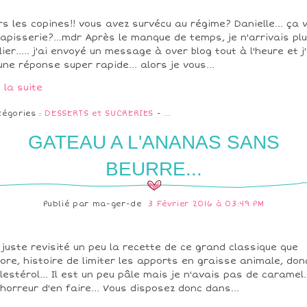
rs les copines!! vous avez survécu au régime? Danielle... ça 
tapisserie?...mdr Après le manque de temps, je n'arrivais pl
lier..... j'ai envoyé un message à over blog tout à l'heure et j'
une réponse super rapide... alors je vous...
e la suite
tégories :
DESSERTS et SUCRERIES
-
…
GATEAU A L'ANANAS SANS
BEURRE...
Publié par
ma-ger-de
3 Février 2016 à 03:49 PM
i juste revisité un peu la recette de ce grand classique que
dore, histoire de limiter les apports en graisse animale, don
lestérol... Il est un peu pâle mais je n'avais pas de caramel.
i horreur d'en faire... Vous disposez donc dans...