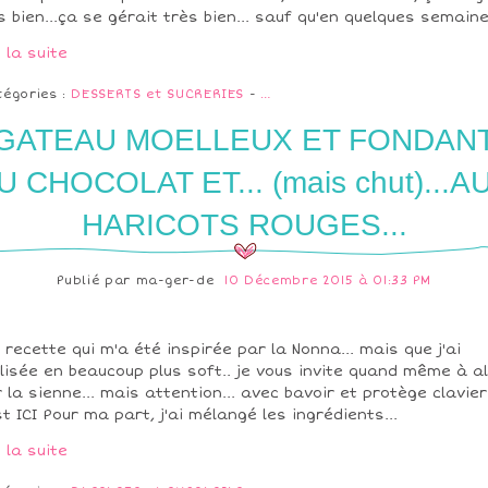
s bien...ça se gérait très bien... sauf qu'en quelques semaines
e la suite
tégories :
DESSERTS et SUCRERIES
-
…
GATEAU MOELLEUX ET FONDAN
U CHOCOLAT ET... (mais chut)...A
HARICOTS ROUGES...
Publié par
ma-ger-de
10 Décembre 2015 à 01:33 PM
 recette qui m'a été inspirée par la Nonna... mais que j'ai
lisée en beaucoup plus soft.. je vous invite quand même à al
r la sienne... mais attention... avec bavoir et protège clavier.
st ICI Pour ma part, j'ai mélangé les ingrédients...
e la suite