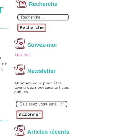
Recherche
T
Recherche
Suivez-moi
Flux RSS
:
r de
 3
Newsletter
Abonnez-vous pour être
averti des nouveaux articles
publiés.
E
m
a
i
l
Articles récents