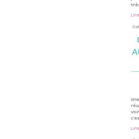
trè
Lir
Ca
A
Une
réa
voi
c'e
Lir