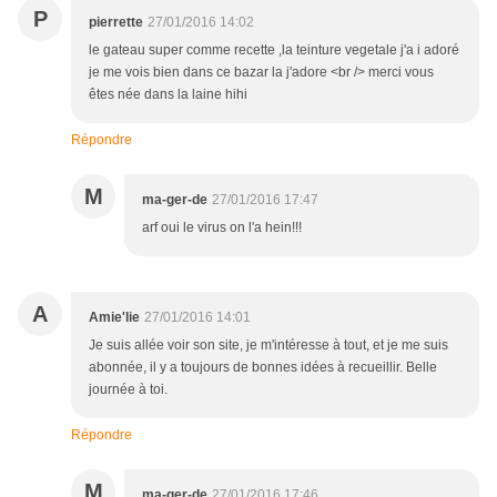
P
pierrette
27/01/2016 14:02
le gateau super comme recette ,la teinture vegetale j'a i adoré
je me vois bien dans ce bazar la j'adore <br /> merci vous
êtes née dans la laine hihi
Répondre
M
ma-ger-de
27/01/2016 17:47
arf oui le virus on l'a hein!!!
A
Amie'lie
27/01/2016 14:01
Je suis allée voir son site, je m'intéresse à tout, et je me suis
abonnée, il y a toujours de bonnes idées à recueillir. Belle
journée à toi.
Répondre
M
ma-ger-de
27/01/2016 17:46