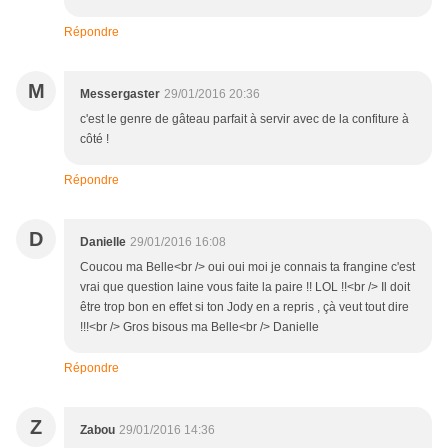
Répondre
M
Messergaster
29/01/2016 20:36
c'est le genre de gâteau parfait à servir avec de la confiture à
côté !
Répondre
D
Danielle
29/01/2016 16:08
Coucou ma Belle<br /> oui oui moi je connais ta frangine c'est
vrai que question laine vous faite la paire !! LOL !!<br /> Il doit
être trop bon en effet si ton Jody en a repris , çà veut tout dire
!!!<br /> Gros bisous ma Belle<br /> Danielle
Répondre
Z
Zabou
29/01/2016 14:36