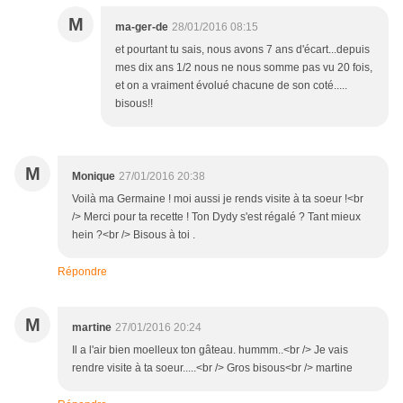
M
ma-ger-de
28/01/2016 08:15
et pourtant tu sais, nous avons 7 ans d'écart...depuis
mes dix ans 1/2 nous ne nous somme pas vu 20 fois,
et on a vraiment évolué chacune de son coté.....
bisous!!
M
Monique
27/01/2016 20:38
Voilà ma Germaine ! moi aussi je rends visite à ta soeur !<br
/> Merci pour ta recette ! Ton Dydy s'est régalé ? Tant mieux
hein ?<br /> Bisous à toi .
Répondre
M
martine
27/01/2016 20:24
Il a l'air bien moelleux ton gâteau. hummm..<br /> Je vais
rendre visite à ta soeur.....<br /> Gros bisous<br /> martine