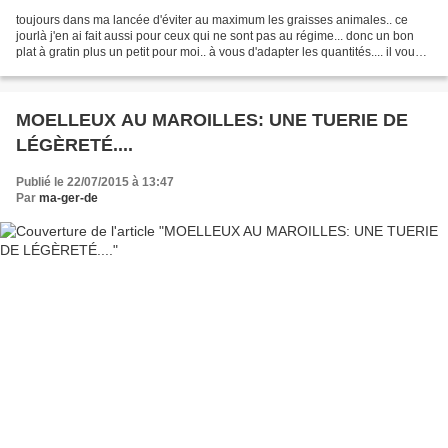
toujours dans ma lancée d'éviter au maximum les graisses animales.. ce
jourlà j'en ai fait aussi pour ceux qui ne sont pas au régime... donc un bon
plat à gratin plus un petit pour moi.. à vous d'adapter les quantités.... il vous
faut: _ des pdt cuites...
MOELLEUX AU MAROILLES: UNE TUERIE DE
LÉGÈRETÉ....
Publié le 22/07/2015 à 13:47
Par
ma-ger-de