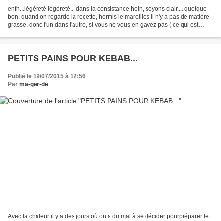
enfn...légèreté légèreté... dans la consistance hein, soyons clair.... quoique
bon, quand on regarde la recette, hormis le maroilles il n'y a pas de matière
grasse, donc l'un dans l'autre, si vous ne vous en gavez pas ( ce qui est
difficile..) on a vu...
PETITS PAINS POUR KEBAB...
Publié le 19/07/2015 à 12:56
Par
ma-ger-de
Avec la chaleur il y a des jours où on a du mal à se décider pourpréparer le