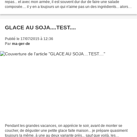
repas... et avec mon armée, il est souvent dur dur de faire une salade
composée.... il y en a toujours un qui n'aime pas un des ingrédients... alors
ce soir là, ben j'ai eu idée...
GLACE AU SOJA....TEST....
Publié le 17/07/2015 à 12:36
Par
ma-ger-de
Pendant les grandes vacances, on apprécie le soir, avant de monter se
coucher, de déguster une petite glace faite maison... je prépare quasiment
toujours la même, à une au deux variante près... sauf que voilà, les