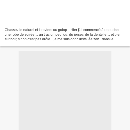
Chassez le naturel et il revient au galop... Hier j'ai commencé à retoucher
une robe de soirée.... un truc un peu fou: du jersey, de la dentelle.... et bien
sur noir, sinon c'est pas drôle... je me suis donc installée zen.. dans le
jardin.... et je me...