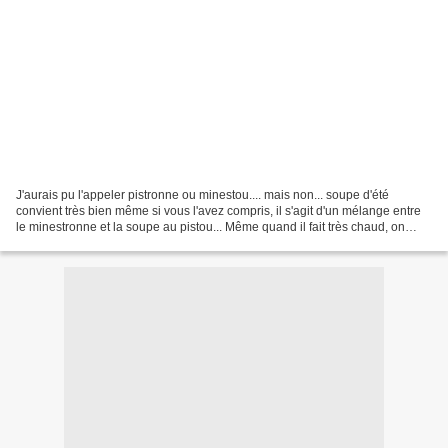
J'aurais pu l'appeler pistronne ou minestou.... mais non... soupe d'été
convient très bien même si vous l'avez compris, il s'agit d'un mélange entre
le minestronne et la soupe au pistou... Même quand il fait très chaud, on
l'apprécie pour ses saveurs...