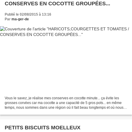
CONSERVES EN COCOTTE GROUPÉES...
Publié le 02/08/2015 à 13:16
Par
ma-ger-de
Vous le savez, je réalise mes conserves en cocotte minute... ça évite les
grosses corvées car ma cocotte a une capacité de 5 gros pots... en même
temps, nous sommes dans une région où il fait beau longtemps et où nous
pouvons étaler les cultures ( nous...
PETITS BISCUITS MOELLEUX