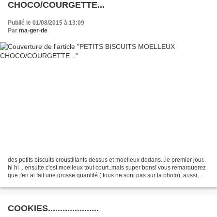
CHOCO/COURGETTE...
Publié le 01/08/2015 à 13:09
Par
ma-ger-de
des petits biscuits croustillants dessus et moelleux dedans...le premier jour..
hi hi .. ensuite c'est moelleux tout court..mais super bons! vous remarquerez
que j'en ai fait une grosse quantité ( tous ne sont pas sur la photo), aussi,
n'hésitez pas à...
COOKIES.....................