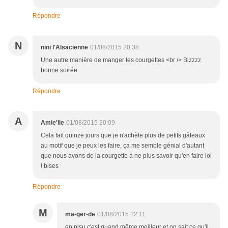
Répondre
N
nini l'Alsacienne
01/08/2015 20:38
Une autre manière de manger les courgettes <br /> Bizzzz
bonne soirée
Répondre
A
Amie'lie
01/08/2015 20:09
Cela fait quinze jours que je n'achète plus de petits gâteaux
au motif que je peux les faire, ça me semble génial d'autant
que nous avons de la courgette à ne plus savoir qu'en faire lol
! bises
Répondre
M
ma-ger-de
01/08/2015 22:11
en plsu c'est quand même meilleur et on sait ce qu'il