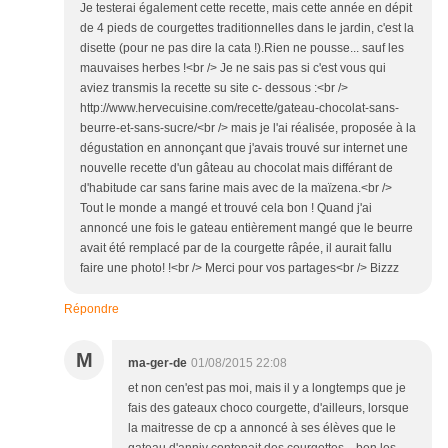
Je testerai également cette recette, mais cette année en dépit
de 4 pieds de courgettes traditionnelles dans le jardin, c'est la
disette (pour ne pas dire la cata !).Rien ne pousse... sauf les
mauvaises herbes !<br /> Je ne sais pas si c'est vous qui
aviez transmis la recette su site c- dessous :<br />
http://www.hervecuisine.com/recette/gateau-chocolat-sans-
beurre-et-sans-sucre/<br /> mais je l'ai réalisée, proposée à la
dégustation en annonçant que j'avais trouvé sur internet une
nouvelle recette d'un gâteau au chocolat mais différant de
d'habitude car sans farine mais avec de la maïzena.<br />
Tout le monde a mangé et trouvé cela bon ! Quand j'ai
annoncé une fois le gateau entièrement mangé que le beurre
avait été remplacé par de la courgette râpée, il aurait fallu
faire une photo! !<br /> Merci pour vos partages<br /> Bizzz
Répondre
M
ma-ger-de
01/08/2015 22:08
et non cen'est pas moi, mais il y a longtemps que je
fais des gateaux choco courgette, d'ailleurs, lorsque
la maitresse de cp a annoncé à ses élèves que le