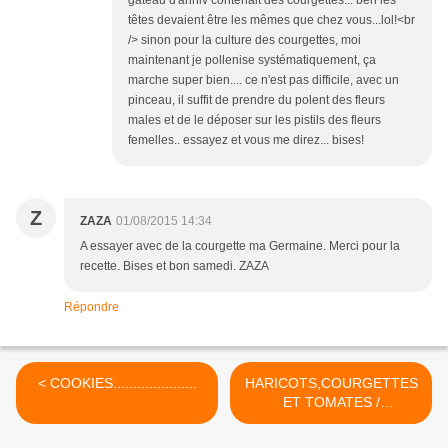
gateau d'anniv contenait des courgettes... ben les
têtes devaient être les mêmes que chez vous...lol!<br
/> sinon pour la culture des courgettes, moi
maintenant je pollenise systématiquement, ça
marche super bien.... ce n'est pas difficile, avec un
pinceau, il suffit de prendre du polent des fleurs
males et de le déposer sur les pistils des fleurs
femelles.. essayez et vous me direz... bises!
Z
ZAZA
01/08/2015 14:34
A essayer avec de la courgette ma Germaine. Merci pour la
recette. Bises et bon samedi. ZAZA
Répondre
< COOKIES.....................
HARICOTS,COURGETTES
ET TOMATES /
CONSERVES EN
COCOTTE GROUPÉES... >