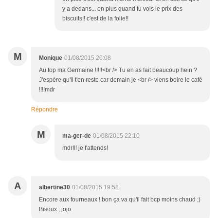
y a dedans... en plus quand tu vois le prix des
biscuits!! c'est de la folie!!
M
Monique
01/08/2015 20:08
Au top ma Germaine !!!!!<br /> Tu en as fait beaucoup hein ?
J'espère qu'il t'en reste car demain je <br /> viens boire le café
!!!!mdr
Répondre
M
ma-ger-de
01/08/2015 22:10
mdr!!! je t'attends!
A
albertine30
01/08/2015 19:58
Encore aux fourneaux ! bon ça va qu'il fait bcp moins chaud ;)
Bisoux , jojo