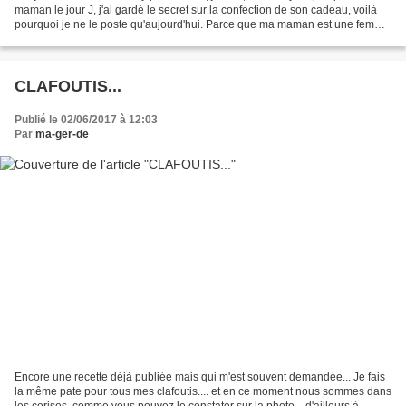
maman le jour J, j'ai gardé le secret sur la confection de son cadeau, voilà
pourquoi je ne le poste qu'aujourd'hui. Parce que ma maman est une femme
extraordinaire, et qu'elle...
CLAFOUTIS...
Publié le 02/06/2017 à 12:03
Par
ma-ger-de
Encore une recette déjà publiée mais qui m'est souvent demandée... Je fais
la même pate pour tous mes clafoutis.... et en ce moment nous sommes dans
les cerises, comme vous pouvez le constater sur la photo... d'ailleurs à