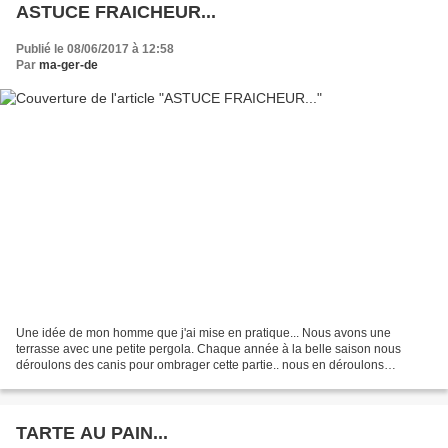
ASTUCE FRAICHEUR...
Publié le 08/06/2017 à 12:58
Par
ma-ger-de
Une idée de mon homme que j'ai mise en pratique... Nous avons une
terrasse avec une petite pergola. Chaque année à la belle saison nous
déroulons des canis pour ombrager cette partie.. nous en déroulons
d'ailleurs deux épaisseurs... Et... voilà donc l'astuce.....
TARTE AU PAIN...