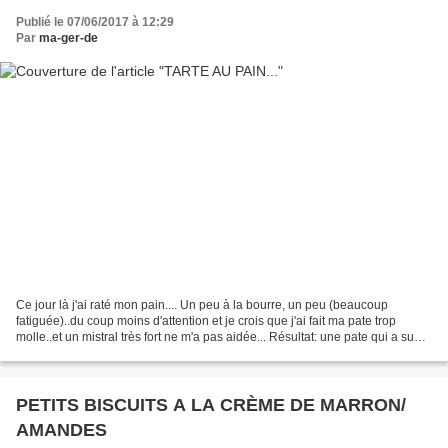
Publié le 07/06/2017 à 12:29
Par
ma-ger-de
Ce jour là j'ai raté mon pain.... Un peu à la bourre, un peu (beaucoup
fatiguée)..du coup moins d'attention et je crois que j'ai fait ma pate trop
molle..et un mistral très fort ne m'a pas aidée... Résultat: une pate qui a super
bien gonflé... un pain...
PETITS BISCUITS A LA CRÈME DE MARRON/
AMANDES