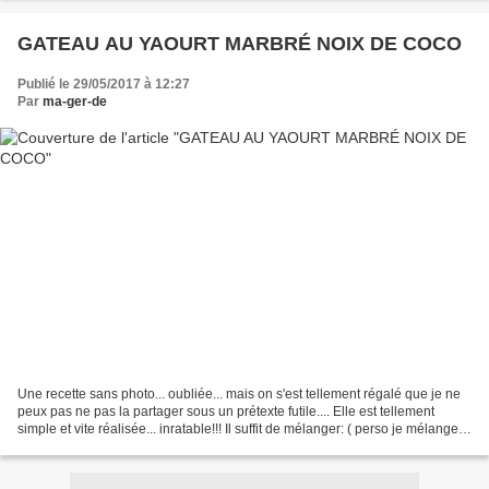
GATEAU AU YAOURT MARBRÉ NOIX DE COCO
Publié le 29/05/2017 à 12:27
Par
ma-ger-de
Une recette sans photo... oubliée... mais on s'est tellement régalé que je ne
peux pas ne pas la partager sous un prétexte futile.... Elle est tellement
simple et vite réalisée... inratable!!! Il suffit de mélanger: ( perso je mélange
bien à chaque ajout...