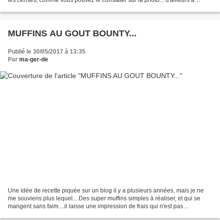
propos des cerises on ne jette...
MUFFINS AU GOUT BOUNTY...
Publié le 30/05/2017 à 13:35
Par
ma-ger-de
Une idée de recette piquée sur un blog il y a plusieurs années, mais je ne
me souviens plus lequel... Des super muffins simples à réaliser, et qui se
mangent sans faim....il laisse une impression de frais qui n'est pas
désagréable avec ces chaleurs......