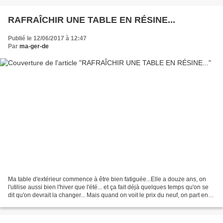
RAFRAÎCHIR UNE TABLE EN RÉSINE...
Publié le 12/06/2017 à 12:47
Par
ma-ger-de
Ma table d'extérieur commence à être bien fatiguée...Elle a douze ans, on
l'utilise aussi bien l'hiver que l'été... et ça fait déjà quelques temps qu'on se
dit qu'on devrait la changer... Mais quand on voit le prix du neuf, on part en
courant... Il y...