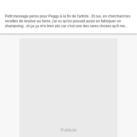
Petit message perso pour Peggy à la fin de l'article.. Et oui, en cherchant les
recettes de lessive au lierre, j'ai vu qu'on pouvait aussi en fabriquer un
shampoing.. et ça ça m'a bien plu car c'est une des rares choses qu'il me
manque: savoir faire mon...
Publicité