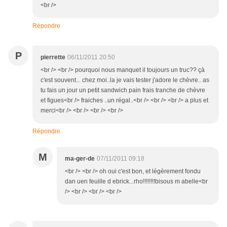
<br />
Répondre
P
pierrette
06/11/2011 20:50
<br /> <br /> pourquoi nous manquet il toujours un truc?? çà
c'est souvent... chez moi..la je vais tester j'adore le chèvre.. as
tu fais un jour un petit sandwich pain frais tranche de chèvre
et figues<br /> fraiches ..un régal..<br /> <br /> <br /> a plus et
merci<br /> <br /> <br /> <br />
Répondre
M
ma-ger-de
07/11/2011 09:18
<br /> <br /> oh oui c'est bon, et légèrement fondu
dan uen feuille d ebrick...rho!!!!!!!!bisous m abelle<br
/> <br /> <br /> <br />