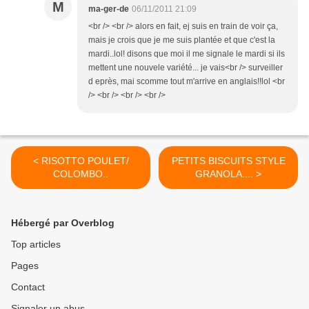
M
ma-ger-de
06/11/2011 21:09
<br /> <br /> alors en fait, ej suis en train de voir ça,
mais je crois que je me suis plantée et que c'est la
mardi..lol! disons que moi il me signale le mardi si ils
mettent une nouvele variété... je vais<br /> surveiller
d eprès, mai scomme tout m'arrive en anglais!!lol <br
/> <br /> <br /> <br />
< RISOTTO POULET/
PETITS BISCUITS STYLE
COLOMBO..
GRANOLA.... >
Hébergé par Overblog
Top articles
Pages
Contact
Signaler un abus