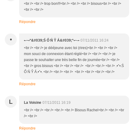
<br /> <br /> trop bon!!!<br /> <br /> <br /> bisous<br /> <br />
<br /> <br />
Répondre
•
•-~•*&#039;Ś Ő Ń Ŷ Á&#039;*•~-•
07/11/2011 16:24
<br /> <br /> je dééjeune avec toi (rires)<br /> <br /> <br />
mon souci de connexion étant réglé<br /> <br /> <br /> je
passe te souhaiter une très belle fin de journée<br /> <br />
<br /> gros bisous <br /> <br /> <br /> <br /> <br /> <br /> .•°•.Ś
Ő Ń Ŷ Á.•°•. <br /> <br /> <br /> <br /> <br /> <br /> <br />
Répondre
L
La Voisine
07/11/2011 16:19
<br /> <br /> <br /> <br /> <br /> Bisous Rachel<br /> <br /> <br
/> <br />
Répondre