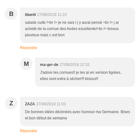
B
bluetit
27/08/2018 11:22
salade cuite !<br /> je ne sais i j y aurai pensé <br /> j ai
acheté de la cornue des Andes excellente!<br /> bisous
pluvieux mais c est bon
Répondre
M
ma-ger-de
27/08/2018 22:32
J'adore les cornues!! je les ai en version tigrées..
elles sont extra à sécher!!! bisous!!
Z
ZAZA
27/08/2018 11:03
De bonnes idées déclinées avec humour ma Germaine. Bises
et bon début de semaine
Répondre