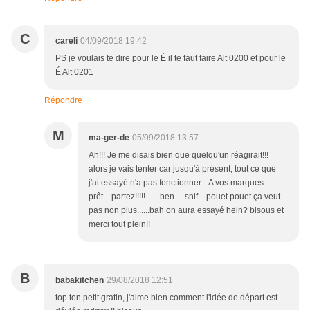
C
careli
04/09/2018 19:42
PS je voulais te dire pour le È il te faut faire Alt 0200 et pour le
É Alt 0201
Répondre
M
ma-ger-de
05/09/2018 13:57
Ah!!! Je me disais bien que quelqu'un réagirait!!!
alors je vais tenter car jusqu'à présent, tout ce que
j'ai essayé n'a pas fonctionner... A vos marques...
prêt... partez!!!!! ..... ben.... snif... pouet pouet ça veut
pas non plus......bah on aura essayé hein? bisous et
merci tout plein!!
B
babakitchen
29/08/2018 12:51
top ton petit gratin, j'aime bien comment l'idée de départ est