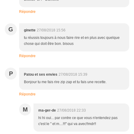
Répondre
G
ginette
27/08/2018 15:56
tu réussis toujours à nous faire rire et en plus avec quelque
chose qui doit être bon. bisous
Répondre
P
Patou et ses envies
27/08/2018 15:39
Bonjour tu me fais rire zip zap et tu fais une recette.
Répondre
M
ma-ger-de
27/08/2018 22:33
hi hi oui... par contre ce que vous n'entendez pas
c'est le " et m....!!!" qui va avec!!mdr!!