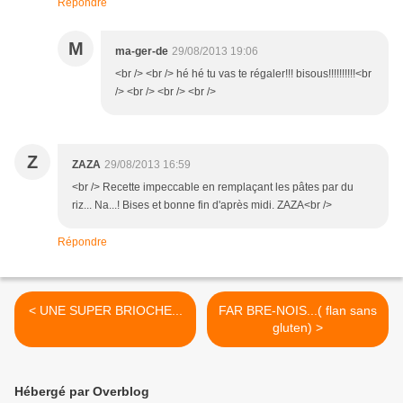
Répondre
M
ma-ger-de
29/08/2013 19:06
<br /> <br /> hé hé tu vas te régaler!!! bisous!!!!!!!!!!<br
/> <br /> <br /> <br />
Z
ZAZA
29/08/2013 16:59
<br /> Recette impeccable en remplaçant les pâtes par du
riz... Na...! Bises et bonne fin d'après midi. ZAZA<br />
Répondre
< UNE SUPER BRIOCHE...
FAR BRE-NOIS...( flan sans
gluten) >
Hébergé par Overblog