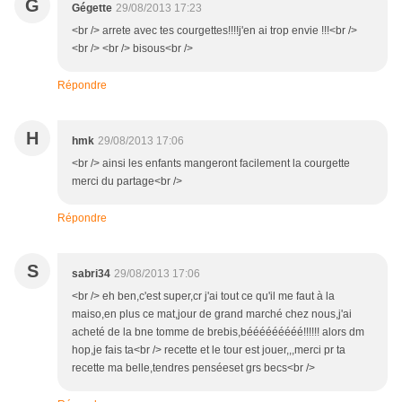
G
Gégette
29/08/2013 17:23
<br /> arrete avec tes courgettes!!!!j'en ai trop envie !!!<br />
<br /> <br /> bisous<br />
Répondre
H
hmk
29/08/2013 17:06
<br /> ainsi les enfants mangeront facilement la courgette
merci du partage<br />
Répondre
S
sabri34
29/08/2013 17:06
<br /> eh ben,c'est super,cr j'ai tout ce qu'il me faut à la
maiso,en plus ce mat,jour de grand marché chez nous,j'ai
acheté de la bne tomme de brebis,bééééééééé!!!!!! alors dm
hop,je fais ta<br /> recette et le tour est jouer,,,merci pr ta
recette ma belle,tendres penséeset grs becs<br />