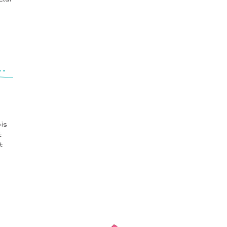
.
is
t
t