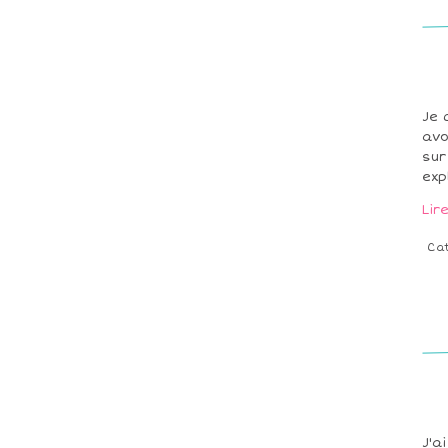
Je 
avo
sur
exp
Lir
Ca
J'a