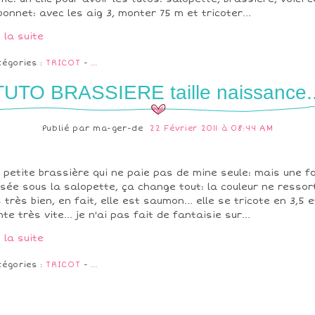
bonnet: avec les aig 3, monter 75 m et tricoter...
e la suite
tégories :
TRICOT
-
…
TUTO BRASSIERE taille naissance..
Publié par
ma-ger-de
22 Février 2011 à 08:44 AM
 petite brassière qui ne paie pas de mine seule: mais une fo
ssée sous la salopette, ça change tout: la couleur ne ressor
 très bien, en fait, elle est saumon... elle se tricote en 3,5 e
te très vite... je n'ai pas fait de fantaisie sur...
e la suite
tégories :
TRICOT
-
…