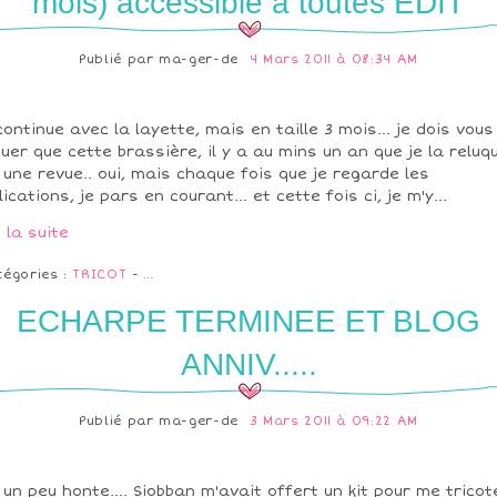
mois) accessible à toutes EDIT
Publié par
ma-ger-de
4 Mars 2011 à 08:34 AM
continue avec la layette, mais en taille 3 mois... je dois vous
uer que cette brassière, il y a au mins un an que je la reluq
 une revue.. oui, mais chaque fois que je regarde les
lications, je pars en courant... et cette fois ci, je m'y...
e la suite
tégories :
TRICOT
-
…
ECHARPE TERMINEE ET BLOG
ANNIV.....
Publié par
ma-ger-de
3 Mars 2011 à 09:22 AM
i un peu honte.... Siobban m'avait offert un kit pour me tricot