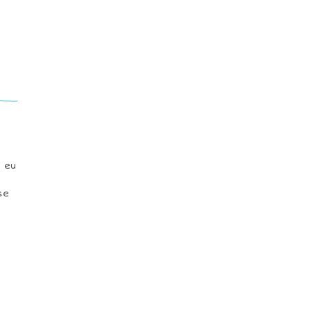
i eu
se