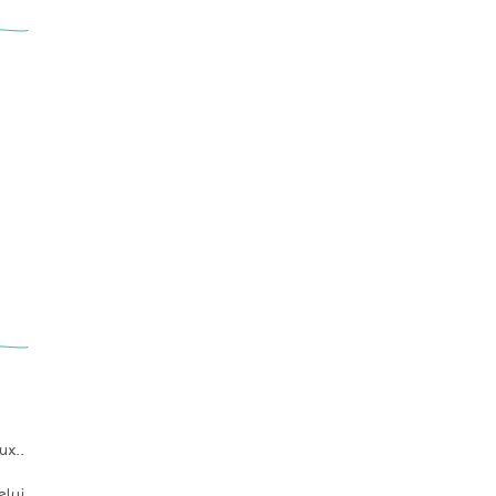
ux..
elui