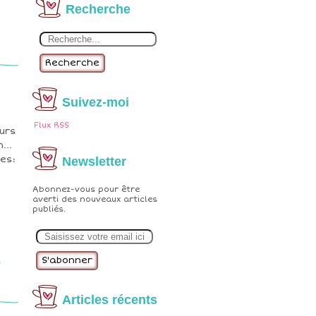
Recherche
Recherche
Suivez-moi
Flux RSS
ours
...
ses:
Newsletter
Abonnez-vous pour être
averti des nouveaux articles
publiés.
E
m
a
8
i
l
Articles récents