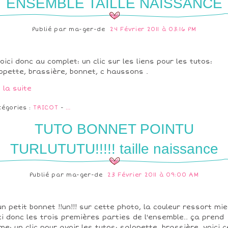
ENSEMBLE TAILLE NAISSANCE
Publié par
ma-ger-de
24 Février 2011 à 03:16 PM
voici donc au complet: un clic sur les liens pour les tutos:
opette, brassière, bonnet, c haussons .
e la suite
tégories :
TRICOT
-
…
TUTO BONNET POINTU
TURLUTUTU!!!!! taille naissance
Publié par
ma-ger-de
23 Février 2011 à 09:00 AM
un petit bonnet !!un!!! sur cette photo, la couleur ressort mie
ci donc les trois premières parties de l'ensemble.. ça prend
me: un clic pour avoir les tutos: salopette, brassière, voici c