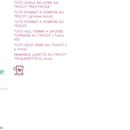
TUTO CHALE EN LAINE AU
TRICOT TRES FACILE
TUTO BONNET A POMPON AU
TRICOT (grosse laine)
TUTO BONNET A POMPON AU
TRICOT
TUTO PULL FEMME A GROSSE
TORSADE AU TRICOT ( Taille
40)
TUTO GILET BEBE AU TRICOT (
6 mois)
ENSEMBLE LAYETTE AU TRICOT
"PAQUERETTE"/6 mois
e
s: