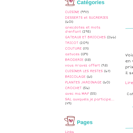
Catégories
CUISINE
(997)
DESSERTS et SUCRERIES
(601)
anecdotes et mots
d'enfant
(295)
GATEAUX ET BRIOCHES
(266)
TRICOT
(209)
COUTURE
(171)
astuces
(139)
Voi
BRODERIE
(113)
en 
vous m'avez offert
(93)
pri
CUISINER LES RESTES
(67)
il 
BRICOLAGE
(61)
PLANTES JARDINAGE
(60)
Lir
CROCHET
(56)
avec ma MAP
(55)
Ca
SAL auxquels je participe....
(49)
Pages
Links