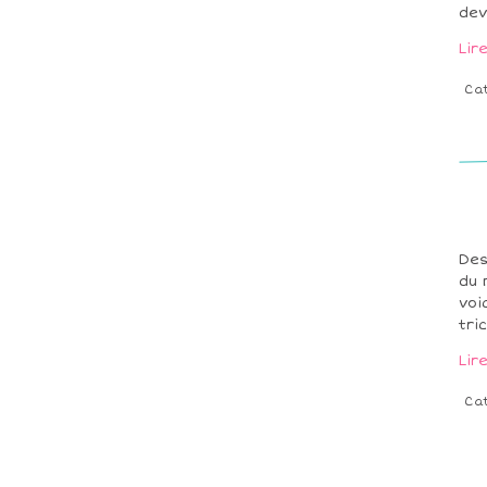
dev
Lir
Ca
Des
du 
voi
tri
Lir
Ca