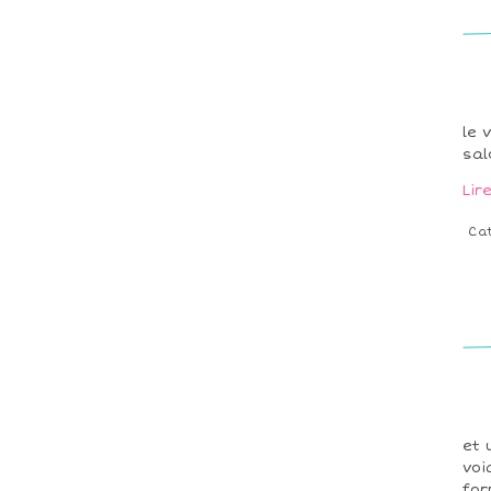
le 
sal
Lir
Ca
et 
voi
for