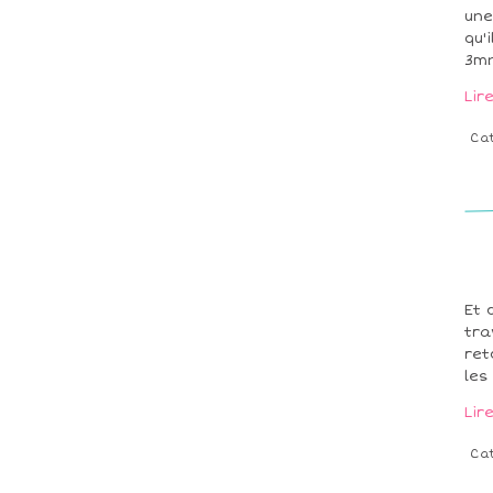
une
qu'
3mn
Lir
Ca
Et 
tra
ret
les
Lir
Ca