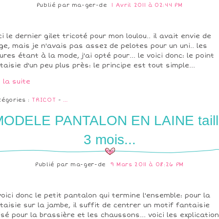
Publié par
ma-ger-de
1 Avril 2011 à 02:44 PM
ci le dernier gilet tricoté pour mon loulou.. il avait envie de
ge, mais je n'avais pas assez de pelotes pour un uni.. les
ures étant à la mode, j'ai opté pour... le voici donc: le point
taisie d'un peu plus près: le principe est tout simple...
e la suite
tégories :
TRICOT
-
…
MODELE PANTALON EN LAINE taill
3 mois...
Publié par
ma-ger-de
9 Mars 2011 à 08:26 PM
voici donc le petit pantalon qui termine l'ensemble: pour la
taisie sur la jambe, il suffit de centrer un motif fantaisie
lisé pour la brassière et les chaussons... voici les explication