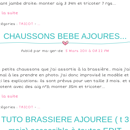
ant jambe droite: monter aig 3 34m et tricoter 7 rgs...
e la suite
tégories :
TRICOT
-
…
CHAUSSONS BEBE AJOURES...
Publié par
ma-ger-de
5 Mars 2011 à 08:22 PM
 petits chaussons que j'ai assortis à la brassière.. mais j'a
mal à les prendre en photo: j'ai donc improvisé le modèle et
ci les explications: ils sont prévus pour uen taille 3 mois. et 
cotent avec des aig n°3; monter 35m et tricoter...
e la suite
tégories :
TRICOT
-
…
TUTO BRASSIERE AJOUREE ( t 3