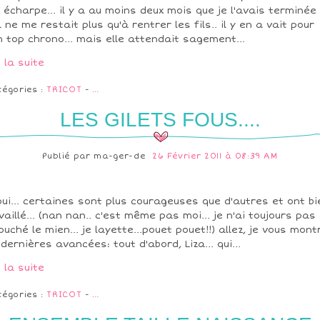
 écharpe... il y a au moins deux mois que je l'avais terminée
il ne me restait plus qu'à rentrer les fils.. il y en a vait pour
 top chrono... mais elle attendait sagement...
e la suite
tégories :
TRICOT
-
…
LES GILETS FOUS....
Publié par
ma-ger-de
26 Février 2011 à 08:39 AM
oui... certaines sont plus courageuses que d'autres et ont bi
vaillé... (nan nan.. c'est même pas moi... je n'ai toujours pas
ouché le mien... je layette...pouet pouet!!) allez, je vous mont
 dernières avancées: tout d'abord, Liza... qui...
e la suite
tégories :
TRICOT
-
…