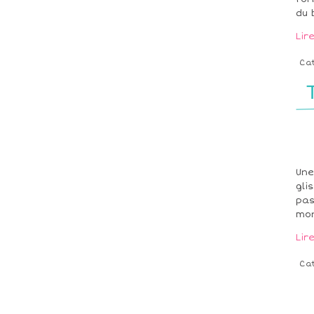
du 
Lir
Ca
Une
gli
pas
mon
Lir
Ca