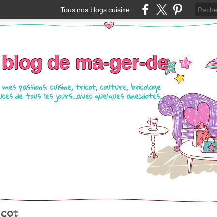
Tous nos blogs cuisine
 blog de ma-ger-de
mes passions: cuisine, tricot, couture, bricolage
ces de tous les jours...avec quelques anecdotes...
icot