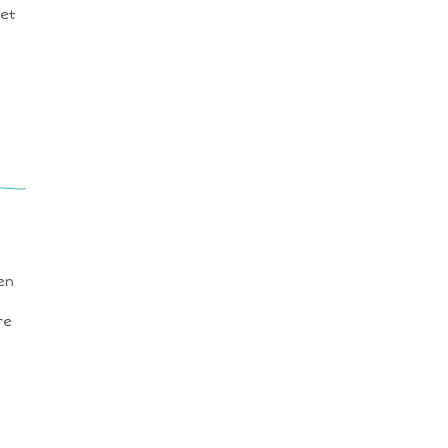
 et
en
re