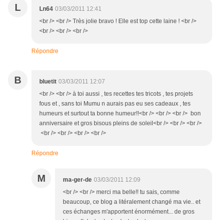
L
Ln64
03/03/2011 12:41
<br /> <br /> Très jolie bravo ! Elle est top cette laine ! <br />
<br /> <br /> <br />
Répondre
B
bluetit
03/03/2011 12:07
<br /> <br /> à toi aussi , tes recettes tes tricots , tes projets
fous et , sans toi Mumu n aurais pas eu ses cadeaux , tes
humeurs et surtout ta bonne humeur!!<br /> <br /> <br /> bon
anniversaire et gros bisous pleins de soleil<br /> <br /> <br />
<br /> <br /> <br /> <br />
Répondre
M
ma-ger-de
03/03/2011 12:09
<br /> <br /> merci ma belle!! tu sais, comme
beaucoup, ce blog a litéralement changé ma vie.. et
ces échanges m'apportent énormément... de gros