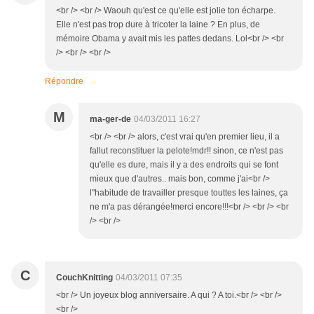
<br /> <br /> Waouh qu'est ce qu'elle est jolie ton écharpe.
Elle n'est pas trop dure à tricoter la laine ? En plus, de
mémoire Obama y avait mis les pattes dedans. Lol<br /> <br
/> <br /> <br />
Répondre
M
ma-ger-de
04/03/2011 16:27
<br /> <br /> alors, c'est vrai qu'en premier lieu, il a
fallut reconstituer la pelote!mdr!! sinon, ce n'est pas
qu'elle es dure, mais il y a des endroits qui se font
mieux que d'autres.. mais bon, comme j'ai<br />
l"habitude de travailler presque touttes les laines, ça
ne m'a pas dérangée!merci encore!!!<br /> <br /> <br
/> <br />
C
CouchKnitting
04/03/2011 07:35
<br /> Un joyeux blog anniversaire. A qui ? A toi.<br /> <br />
<br />