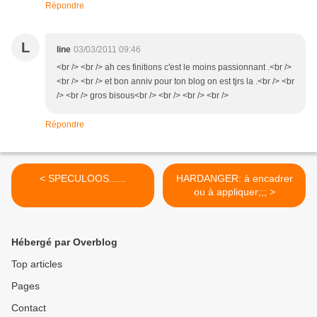
Répondre
L
line
03/03/2011 09:46
<br /> <br /> ah ces finitions c'est le moins passionnant .<br />
<br /> <br /> et bon anniv pour ton blog on est tjrs la .<br /> <br
/> <br /> gros bisous<br /> <br /> <br /> <br />
Répondre
< SPECULOOS......
HARDANGER: à encadrer
ou à appliquer;;; >
Hébergé par Overblog
Top articles
Pages
Contact