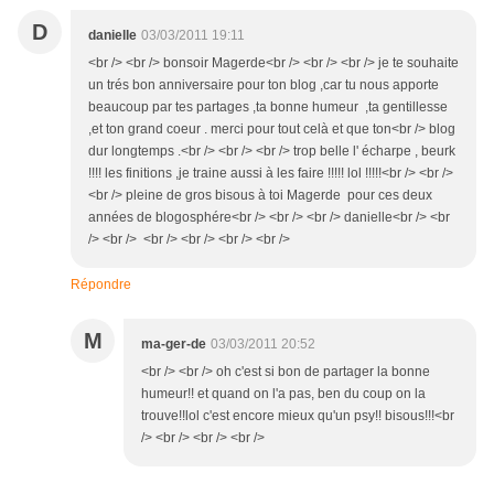
D
danielle
03/03/2011 19:11
<br /> <br /> bonsoir Magerde<br /> <br /> <br /> je te souhaite
un trés bon anniversaire pour ton blog ,car tu nous apporte
beaucoup par tes partages ,ta bonne humeur ,ta gentillesse
,et ton grand coeur . merci pour tout celà et que ton<br /> blog
dur longtemps .<br /> <br /> <br /> trop belle l' écharpe , beurk
!!!! les finitions ,je traine aussi à les faire !!!!! lol !!!!!<br /> <br />
<br /> pleine de gros bisous à toi Magerde pour ces deux
années de blogosphére<br /> <br /> <br /> danielle<br /> <br
/> <br /> <br /> <br /> <br /> <br />
Répondre
M
ma-ger-de
03/03/2011 20:52
<br /> <br /> oh c'est si bon de partager la bonne
humeur!! et quand on l'a pas, ben du coup on la
trouve!!lol c'est encore mieux qu'un psy!! bisous!!!<br
/> <br /> <br /> <br />