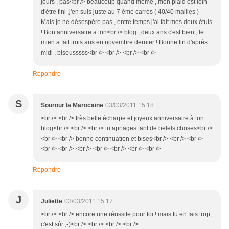
jours , pas<br /> beaucoup quand méme , mon plaid est loin
d'étre fini ,j'en suis juste au 7 éme carrés ( 40/40 mailles )
Mais je ne désespére pas , entre temps j'ai fait mes deux étuis
! Bon anniversaire a ton<br /> blog , deux ans c'est bien , le
mien a fait trois ans en novembre dernier ! Bonne fin d'aprés
midi , bisousssss<br /> <br /> <br /> <br />
Répondre
S
Sourour la Marocaine
03/03/2011 15:18
<br /> <br /> très belle écharpe et joyeux anniversaire à ton
blog<br /> <br /> <br /> tu aprtages tant de belels choses<br />
<br /> <br /> bonne continuation et bises<br /> <br /> <br />
<br /> <br /> <br /> <br /> <br /> <br /> <br />
Répondre
J
Juliette
03/03/2011 15:17
<br /> <br /> encore une réussite pour toi ! mais tu en fais trop,
c'est sûr ;-)<br /> <br /> <br /> <br />