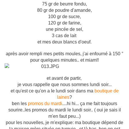
75 gr de beurre fondu,
80 gr de poudre d'amande,
100 gr de sucre,
120 gr de farine,
une pincée de sel,
3 cas de lait
et mes deux blancs d'oeuf.
après avoir rempli mes petits moules, j'ai enfourné à 150 °
pour quelques minutes.. et miam!!
et avant de partir,
je vous rappelle que nous sommes lundi soir...
et qu'est ce qu'on a le lundi soir dans ma
boutique de
laines
?
ben les
promos du mardi
....hi hi... ça me fait toujours
sourire..les promos du mardi le lundi soir.. ( oui je sais il
m'en faut peu...)
pour les nouvelles, je m'explique: ma boutique dépend de
la maison mère située en turquie.. et là bas, ben on est