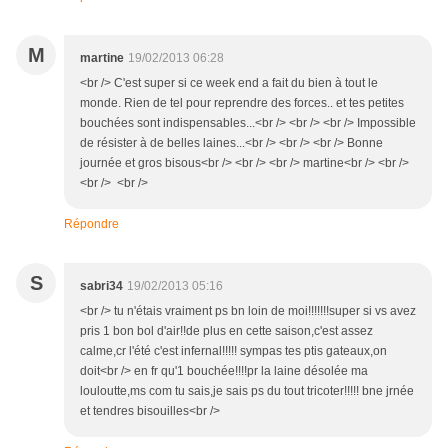
M
martine
19/02/2013 06:28
<br /> C'est super si ce week end a fait du bien à tout le
monde. Rien de tel pour reprendre des forces.. et tes petites
bouchées sont indispensables...<br /> <br /> <br /> Impossible
de résister à de belles laines...<br /> <br /> <br /> Bonne
journée et gros bisous<br /> <br /> <br /> martine<br /> <br />
<br /> <br />
Répondre
S
sabri34
19/02/2013 05:16
<br /> tu n'étais vraiment ps bn loin de moi!!!!!!!super si vs avez
pris 1 bon bol d'air!!de plus en cette saison,c'est assez
calme,cr l'été c'est infernal!!!!! sympas tes ptis gateaux,on
doit<br /> en fr qu'1 bouchée!!!!pr la laine désolée ma
louloutte,ms com tu sais,je sais ps du tout tricoter!!!!! bne jrnée
et tendres bisouilles<br />