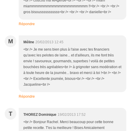
<br /> coucou ma MAgerde<br /> <br /> <br /> miam
miammmmmmmmmmmmmmmmmmmm !!<br /> <br /> <br />
gros bisousssssssssss<br /> <br /> <br /> danielle<br />
Répondre
M
Méline
20/02/2013 12:45
<br /> Je me sens bien plus à l'aise avec tes financiers
qu'avec les pelotes de laine... et d'ailleurs, ils me font très
envie ! savoureux, gourmands, superbes ! voilà de petites
bouchées très agréables<br /> à grignoter sans modération et
à toute heure de la journée... bravo et merci à toi !<br /> <br />
<br /> Excellente journée, bisous<br /> <br /> <br />
Jacqueline<br />
Répondre
T
THOREZ Dominique
19/02/2013 17:52
<br /> Bonjour Rachel. Merci beaucoup pour cette bonne
petite recette. T'es la meilleure ! Bises Amicalement