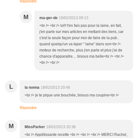
Répondre
M
ma-ger-de
19/02/2013 09:13
<br /> <br /> lol!! t'en fais pas pour la laine, en fait,
j'en parle sur mes articles en mettant des liens, car
c'est la seule façon pour moi de faire de la pub..
quand quelqu'un va taper " laine" dans son<br />
moteur de recherche, plus j'en parle et plus j'ai de
chance d'apparaitre.... bisous ma belle<br /> <br />
<br /> <br />
L
la nonna
18/02/2013 20:46
<br /> je te pique une bouchée, bisous ma coupine<br />
Répondre
M
MissParker
18/02/2013 20:36
<br /> Appétissante recette <br /> <br /> <br /> MERCI Rachel,