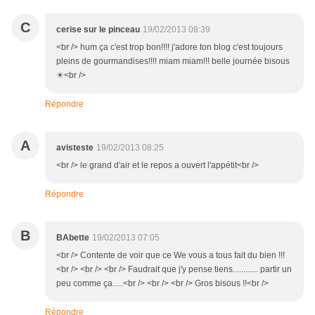
C
cerise sur le pinceau
19/02/2013 08:39
<br /> hum ça c'est trop bon!!!! j'adore ton blog c'est toujours
pleins de gourmandises!!!! miam miam!!! belle journée bisous
☀<br />
Répondre
A
avisteste
19/02/2013 08:25
<br /> le grand d'air et le repos a ouvert l'appétit<br />
Répondre
B
BAbette
19/02/2013 07:05
<br /> Contente de voir que ce We vous a tous fait du bien !!!
<br /> <br /> <br /> Faudrait que j'y pense tiens............ partir un
peu comme ça.....<br /> <br /> <br /> Gros bisous !!<br />
Répondre