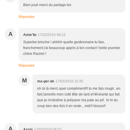
Bien joué merci du partage biz
Répondre
A
Amie'lie
17/03/2016 08:22
Superbe brioche ! ahhhh quelle gestionnaire tu fais,
franchement j'ai beaucoup appris à ton contact ! belle journée
chère Rachel !
Répondre
M
ma-ger-de
17/03/2016 10:45
oh là là merci quel compliment!!! tu me fais rougir...en
fait j'amortis mon coté tête de lard et fénéante qui fait
que je m'obstine à préparer ma pate au pif.. hi hi du
coup ben des fois il en reste....mdr!! bisous!!
A
Assia
17/03/2016 06:52