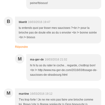
peine!!bisous!
B
bluetit
16/03/2016 19:47
tu entends quoi par tisser mes saucisses ?<br /> pour la
brioche pas de doute elle as du s envoler <br /> bonne soirée
<br /> bisous
Répondre
M
ma-ger-de
16/03/2016 21:02
hi hi tu as du rater le coche... regarde, c'esttrop bon!
<br /> http://www.ma-ger-de.com/2016/03/tissage-de-
saucisses-de-strasbourg.html
M
martine
16/03/2016 19:12
T'es trop forte ! Je ne me vois pas faire une brioche comme
toi. Bravo !<br /> Bonne soirée<br /> Gros bisous<br />