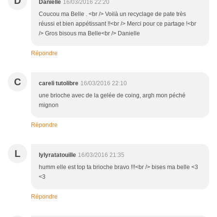
D
Danielle
16/03/2016 22:20
Coucou ma Belle . <br /> Voilà un recyclage de pate très
réussi et bien appétissant !!<br /> Merci pour ce partage !<br
/> Gros bisous ma Belle<br /> Danielle
Répondre
C
careli tutolibre
16/03/2016 22:10
une brioche avec de la gelée de coing, argh mon péché
mignon
Répondre
L
lylyratatouille
16/03/2016 21:35
humm elle est top ta brioche bravo !!!<br /> bises ma belle <3
<3
Répondre