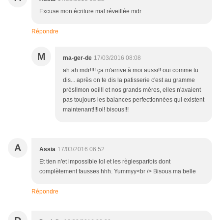
Excuse mon écriture mal réveillée mdr
Répondre
M
ma-ger-de
17/03/2016 08:08
ah ah mdr!!!! ça m'arrive à moi aussi!! oui comme tu
dis... après on te dis la patisserie c'est au gramme
près!!mon oeil!! et nos grands mères, elles n'avaient
pas toujours les balances perfectionnées qui existent
maintenant!!!lol! bisous!!!
A
Assia
17/03/2016 06:52
Et tien n'et impossible lol et les règlesparfois dont
complètement fausses hhh. Yummyy<br /> Bisous ma belle
Répondre