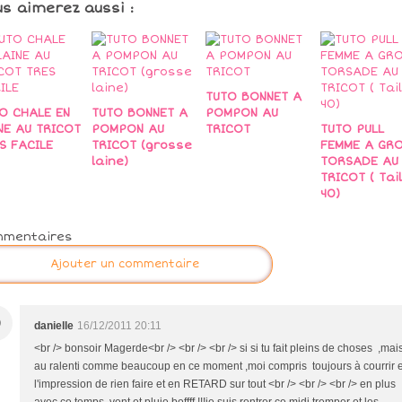
us aimerez aussi :
TUTO BONNET A
O CHALE EN
TUTO BONNET A
POMPON AU
NE AU TRICOT
POMPON AU
TRICOT
TUTO PULL
S FACILE
TRICOT (grosse
FEMME A GR
laine)
TORSADE AU
TRICOT ( Tail
40)
mmentaires
Ajouter un commentaire
D
danielle
16/12/2011 20:11
<br /> bonsoir Magerde<br /> <br /> <br /> si si tu fait pleins de choses ,mai
au ralenti comme beaucoup en ce moment ,moi compris toujours à courrir e
l'impression de rien faire et en RETARD sur tout <br /> <br /> <br /> en plus
avec ce temps ,vent et pluie boffff !!!je suis rentrer ce midi tremper et les