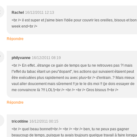
R
Rachel
16/12/2011 12:13
<br /> il est super et j'aime bien l'idée pour couvrir les oreilles, bisous et bon
week end<br />
Répondre
P
philyvanne
16/12/2011 08:19
<br /> En effet...étrange ce gain de temps que tu ne retrouves pas ?! mais
l"effet du tabac étant un peu"dopant", les actions qui suivaient étaient peut
être exécutées plus rapidement ou avec plus<br /> d'entrain..? Mais mieux
vaut aller doucement mais sûrement !! je te le dis moi !! (je dois essayer de
me convaincre là ?!! LOL!)<br /> <br /> <br /> Gros bisous !!<br />
Répondre
tricotitine
16/12/2011 00:15
<br /> quel beau bonnet!<br /> <br /> <br /> ben, tu ne peux pas gagner
beaucoup de temps, puisque tu avais toujours quelque travail à faire lorsqu