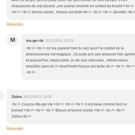
chaussures de vrai piscine ,une averse énorme en sortant du boulot !<br />
<br /> <br /> bonne soirée , bisous ma belle<br /> <br /> <br /> danielle <br /
Répondre
M
ma-ger-de
16/12/2011 20:29
<br /> <br /> lol ma pauvre!! ben tu sais quoi? le coktail de la
pharmacienne est magique.. j'ai juste pris uen ampoule hier aprèm
et aujourd'hui, impeccable, je me suis retrouvée.. même mieux:
réveillée sans<br /> réveil!!mdr!! bisous am belle<br /> <br /> <br />
<br />
Zabou
16/12/2011 19:02
<br /> Coucou Ma-ger-de !<br /> <br /> <br /> Il est beau comme tout ce
bonnet !<br /> <br /> <br /> Bisous et bonne soirée !<br /> <br /> <br />
Zabou<br />
Répondre