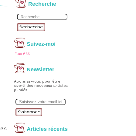
Recherche
Recherche
Suivez-moi
Flux RSS
Newsletter
Abonnez-vous pour être
averti des nouveaux articles
publiés.
E
m
a
i
e
l
les
Articles récents