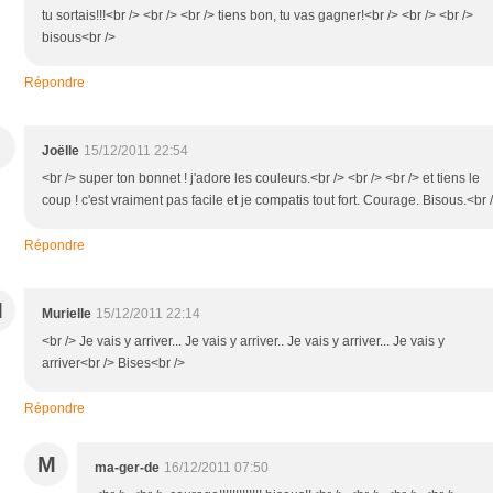
tu sortais!!!<br /> <br /> <br /> tiens bon, tu vas gagner!<br /> <br /> <br />
bisous<br />
Répondre
Joëlle
15/12/2011 22:54
<br /> super ton bonnet ! j'adore les couleurs.<br /> <br /> <br /> et tiens le
coup ! c'est vraiment pas facile et je compatis tout fort. Courage. Bisous.<br 
Répondre
M
Murielle
15/12/2011 22:14
<br /> Je vais y arriver... Je vais y arriver.. Je vais y arriver... Je vais y
arriver<br /> Bises<br />
Répondre
M
ma-ger-de
16/12/2011 07:50