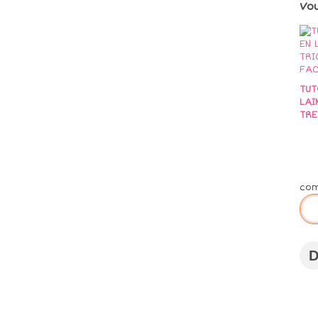
Vo
TUT
LAI
TRE
co