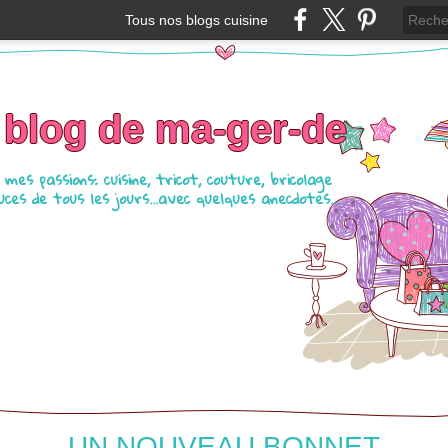
Tous nos blogs cuisine
 blog de ma-ger-de
mes passions: cuisine, tricot, couture, bricolage
ces de tous les jours...avec quelques anecdotes...
UN NOUVEAU BONNET