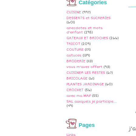
Catégories
CUISINE
(997)
DESSERTS et SUCRERIES
(601)
anecdotes et mots
d'enfant
(295)
GATEAUX ET BRIOCHES
(266)
TRICOT
(209)
COUTURE
(171)
astuces
(139)
BRODERIE
(113)
vous m'avez offert
(93)
CUISINER LES RESTES
(67)
BRICOLAGE
(61)
PLANTES JARDINAGE
(60)
CROCHET
(56)
avec ma MAP
(55)
SAL auxquels je participe....
(49)
Pages
j'
Links