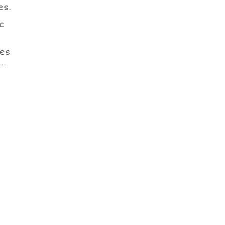
es.
c
ses
..