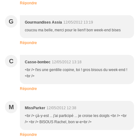
Répondre
G
Gourmandises Assia
12/05/2012 13:19
coucou ma belle, merci pour le lien!! bon week-end bises
Répondre
C
Casse-bonbec
12/05/2012 13:18
<br /> t'es une gentille copine, toi ! gros bisous du week-end !
<br />
Répondre
M
MissParker
12/05/2012 12:38
<br /> çà-y-est ... j'ai participé ... je croise les doigts <br /> <br
/> <br /> BISOUS Rachel, bon w-e<br />
Répondre