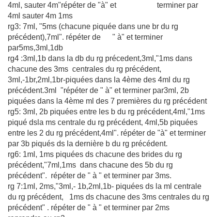
4ml, sauter 4m"répéter de "à" et terminer par
4ml sauter 4m 1ms
rg3: 7ml, "5ms (chacune piquée dans une br du rg
précédent),7ml". répéter de
" à" et terminer
par5ms,3ml,1db
rg4 :3ml,1b dans la db du rg précedent,3ml,"1ms dans
chacune des 3ms centrales du rg précédent,
3ml,-1br,2ml,1br-piquées dans la 4ème des 4ml du rg
précédent.3ml "répéter de " à" et terminer par3ml, 2b
piquées dans la 4ème ml des 7 premières du rg précédent
rg5: 3ml, 2b piquées entre les b du rg précédent,
4ml,"1ms
piqué dsla ms centrale du rg précédent, 4ml,5b piquées
entre les 2 du rg
précédent,4ml". répéter de "à" et terminer
par 3b piqués ds la dernière b du rg précédent.
rg6: 1ml, 1ms piquées ds chacune des brides du rg
précédent,"7ml,1ms dans chacune des 5b du rg
précédent". répéter de " à " et terminer par 3ms.
rg 7:1ml, 2ms,"3ml,- 1b,2ml,1b- piquées ds la ml centrale
du rg précédent, 1ms ds chacune des 3ms centrales du rg
précédent" . répéter de " à " et terminer par 2ms