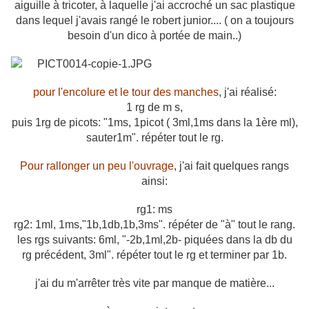
aiguille à tricoter, à laquelle j'ai accroché un sac plastique
dans lequel j'avais rangé le robert junior.... ( on a toujours
besoin d'un dico à portée de main..)
pour l'encolure et le tour des manches
, j'ai réalisé:
1 rg de m s,
puis 1rg de picots: "1ms, 1picot ( 3ml,1ms dans la 1ère ml),
sauter1m". répéter tout le rg.
Pour rallonger un peu l'ouvrage
, j'ai fait quelques rangs
ainsi:
rg1: ms
rg2: 1ml, 1ms,"1b,1db,1b,3ms". répéter de "à" tout le rang.
les rgs suivants: 6ml, "-2b,1ml,2b- piquées dans la db du
rg précédent, 3ml". répéter tout le rg et terminer par 1b.
j'ai du m'arrêter très vite par manque de matière...