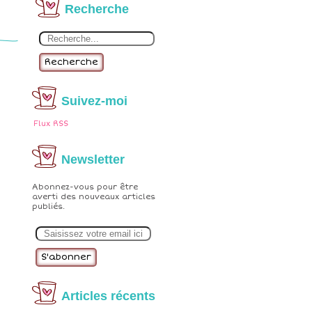
Recherche
Recherche
Suivez-moi
Flux RSS
Newsletter
Abonnez-vous pour être
averti des nouveaux articles
publiés.
E
m
a
i
l
Articles récents