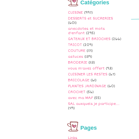
Catégories
CUISINE
(997)
DESSERTS et SUCRERIES
(601)
anecdotes et mots
d'enfant
(295)
GATEAUX ET BRIOCHES
(266)
TRICOT
(209)
COUTURE
(171)
astuces
(139)
BRODERIE
(113)
vous m'avez offert
(93)
CUISINER LES RESTES
(67)
BRICOLAGE
(61)
PLANTES JARDINAGE
(60)
CROCHET
(56)
avec ma MAP
(55)
SAL auxquels je participe....
(49)
Pages
Links