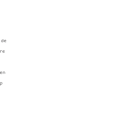
 de
ure
ien
op