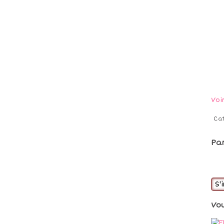
Voi
Ca
Pa
S'
Vo