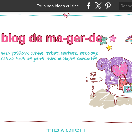
Tous nos blogs cuisine
 blog de ma-ger-de
mes passions: cuisine, tricot, couture, bricolage
ces de tous les jours...avec quelques anecdotes...
TIRAMISU