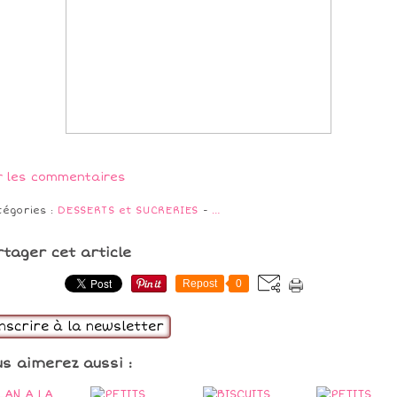
r les commentaires
tégories :
DESSERTS et SUCRERIES
-
…
rtager cet article
Repost
0
inscrire à la newsletter
us aimerez aussi :