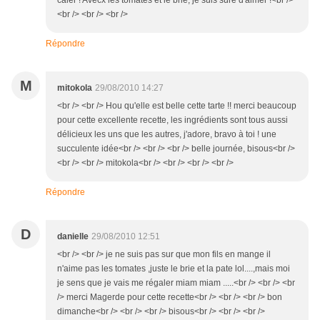
caler ! Avecx les tomates et le brie, je suis sure d'aimer !<br />
<br /> <br /> <br />
Répondre
M
mitokola
29/08/2010 14:27
<br /> <br /> Hou qu'elle est belle cette tarte !! merci beaucoup
pour cette excellente recette, les ingrédients sont tous aussi
délicieux les uns que les autres, j'adore, bravo à toi ! une
succulente idée<br /> <br /> <br /> belle journée, bisous<br />
<br /> <br /> mitokola<br /> <br /> <br /> <br />
Répondre
D
danielle
29/08/2010 12:51
<br /> <br /> je ne suis pas sur que mon fils en mange il
n'aime pas les tomates ,juste le brie et la pate lol....,mais moi
je sens que je vais me régaler miam miam .....<br /> <br /> <br
/> merci Magerde pour cette recette<br /> <br /> <br /> bon
dimanche<br /> <br /> <br /> bisous<br /> <br /> <br />