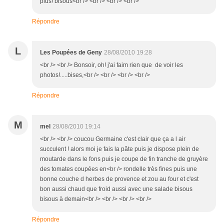
plus! bisous<br /> <br /> <br /> <br />
Répondre
L
Les Poupées de Geny
28/08/2010 19:28
<br /> <br /> Bonsoir, oh! j'ai faim rien que de voir les
photos!.....bises,<br /> <br /> <br /> <br />
Répondre
M
mel
28/08/2010 19:14
<br /> <br /> coucou Germaine c'est clair que ça a l air
succulent ! alors moi je fais la pâte puis je dispose plein de
moutarde dans le fons puis je coupe de fin tranche de gruyère
des tomates coupées en<br /> rondelle très fines puis une
bonne couche d herbes de provence et zou au four et c'est
bon aussi chaud que froid aussi avec une salade bisous
bisous à demain<br /> <br /> <br /> <br />
Répondre