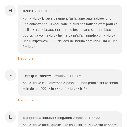
H
Houria
25/08/2011 03:53
<br /> <br /> Et ben justement j'ai fait une pate sablée lundi
une catastrophe! Niveau tarte je suis pas fortiche c'est pour ça
qu'il n'y a pas beaucoup de recettes de tarte sur mon blog
pourtant à voir la<br /> tienne ça m'a l'air simple.<br /> <br />
<br /> http://www.1001-delices-de-houria.com<br /> <br /> <br
/> <br />
Répondre
~
~♥ pOp la fraise!♥~
25/08/2011 01:05
<br /> <br /> coucou^^<br /> passe un bon jeudi^^<br /> prend
soin de toi **00**<br /> <br /> <br /> <br />
Répondre
L
la popotte a lolo.over-blog.com
24/08/2011 22:33
<br /> <br /> hum ! quelle jolie association !<br /> <br /> <br />