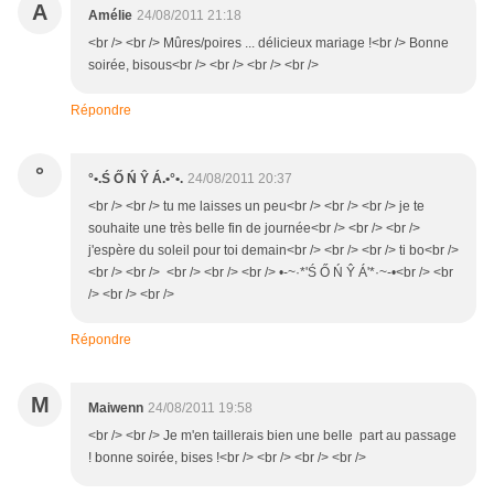
A
Amélie
24/08/2011 21:18
<br /> <br /> Mûres/poires ... délicieux mariage !<br /> Bonne
soirée, bisous<br /> <br /> <br /> <br />
Répondre
°
°•.Ś Ő Ń Ŷ Á.•°•.
24/08/2011 20:37
<br /> <br /> tu me laisses un peu<br /> <br /> <br /> je te
souhaite une très belle fin de journée<br /> <br /> <br />
j'espère du soleil pour toi demain<br /> <br /> <br /> ti bo<br />
<br /> <br /> <br /> <br /> <br /> •-~·*'Ś Ő Ń Ŷ Á'*·~-•<br /> <br
/> <br /> <br />
Répondre
M
Maiwenn
24/08/2011 19:58
<br /> <br /> Je m'en taillerais bien une belle part au passage
! bonne soirée, bises !<br /> <br /> <br /> <br />