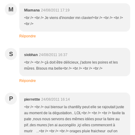
M
Miamana
24/08/2011 17:19
<br /> <br /> Je viens d'inonder mn clavier!<br /> <br /> <br />
<br />
Répondre
S
siobhan
24/08/2011 16:37
<br /> <br /> çà doit être délicieux, j'adore les poires et les
mûres. Bisous ma belle<br /> <br /> <br /> <br />
Répondre
P
pierrettte
24/08/2011 16:14
<br /> <br /> oui biensur la chantilly peut elle se rajoutait juste
au moment de la dégustation.. LOL<br /> <br /> <br /> favile ta
pate ,nous nous servons des mêmes idées pour la faire au
pif..des mures j'en ai aucongélo ,içi elles commencent à
murir ...<br /> <br /> <br /> orages pluie fraicheur ouf on