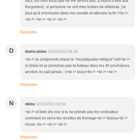
mp3, fini mon tricot (qui ne me servira pas, à moins d'être aux
Kerguelen), si personne ne voit mes fusées de détresse, j'ai
plus qu'à m'enrouler dans ma couette et attendre la fin !<br />
<br /> <br /> <br /> <br />
Répondre
D
domicuisine
02/02/2010 08:26
<br /> je comprends mieux le "moustiquaire intégral" lolll<br />
si j'étais toi je prendrais pas le bateau dans les 40 prochaines
années on sait jamais ;-)<br /> bizzz<br /> <br /> <br />
Répondre
N
nikita
02/02/2010 08:04
<br /> et bien dis moi si tu ne prends pas ton ordinateur
comment on verra tes recettes de fromage<br /> bisous<br />
nicole <br /> <br /> <br />
Répondre