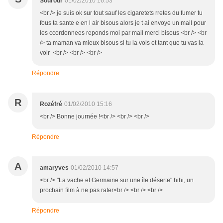
Sourour
01/02/2010 16:53
<br /> je suis ok sur tout sauf les cigaretets rretes du fumer tu
fous ta sante e en l air bisous alors je t ai envoye un mail pour
les ccordonnees reponds moi par mail merci bisous <br /> <br
/> ta maman va mieux bisous si tu la vois et tant que tu vas la
voir <br /> <br /> <br />
Répondre
R
Rozéfré
01/02/2010 15:16
<br /> Bonne journée !<br /> <br /> <br />
Répondre
A
amaryves
01/02/2010 14:57
<br /> "La vache et Germaine sur une île déserte" hihi, un
prochain film à ne pas rater<br /> <br /> <br />
Répondre