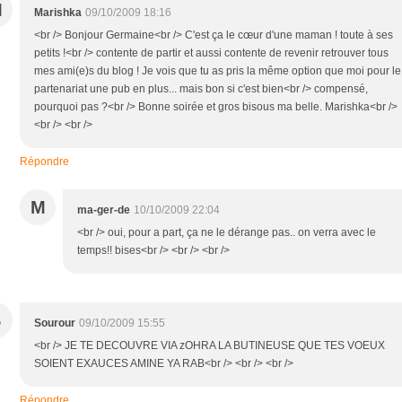
M
Marishka
09/10/2009 18:16
<br /> Bonjour Germaine<br /> C'est ça le cœur d'une maman ! toute à ses
petits !<br /> contente de partir et aussi contente de revenir retrouver tous
mes ami(e)s du blog ! Je vois que tu as pris la même option que moi pour le
partenariat une pub en plus... mais bon si c'est bien<br /> compensé,
pourquoi pas ?<br /> Bonne soirée et gros bisous ma belle. Marishka<br />
<br /> <br />
Répondre
M
ma-ger-de
10/10/2009 22:04
<br /> oui, pour a part, ça ne le dérange pas.. on verra avec le
temps!! bises<br /> <br /> <br />
S
Sourour
09/10/2009 15:55
<br /> JE TE DECOUVRE VIA zOHRA LA BUTINEUSE QUE TES VOEUX
SOIENT EXAUCES AMINE YA RAB<br /> <br /> <br />
Répondre