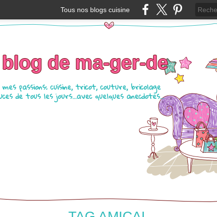
Tous nos blogs cuisine
 blog de ma-ger-de
mes passions: cuisine, tricot, couture, bricolage
ces de tous les jours...avec quelques anecdotes...
TAG AMICAL