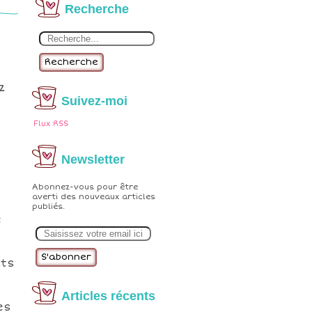
Recherche
Recherche
z
Suivez-moi
Flux RSS
Newsletter
Abonnez-vous pour être
averti des nouveaux articles
publiés.
e
E
m
a
i
nts
l
Articles récents
es