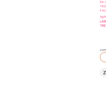
TUT
LAI
TRE
co
Z