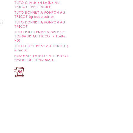
TUTO CHALE EN LAINE AU
TRICOT TRES FACILE
TUTO BONNET A POMPON AU
TRICOT (grosse laine)
ui
TUTO BONNET A POMPON AU
TRICOT
TUTO PULL FEMME A GROSSE
TORSADE AU TRICOT ( Taille
40)
TUTO GILET BEBE AU TRICOT (
6 mois)
ENSEMBLE LAYETTE AU TRICOT
"PAQUERETTE"/6 mois