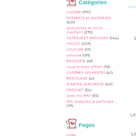
Catégories
CUISINE
(997)
DESSERTS et SUCRERIES
(601)
anecdotes et mots
d'enfant
(295)
GATEAUX ET BRIOCHES
(266)
TRICOT
(209)
COUTURE
(171)
astuces
(139)
BRODERIE
(113)
vous m'avez offert
(93)
CUISINER LES RESTES
(67)
BRICOLAGE
(61)
PLANTES JARDINAGE
(60)
CROCHET
(56)
avec ma MAP
(55)
SAL auxquels je participe....
(49)
Le
Pages
L
Links