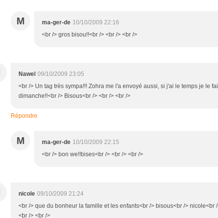
M
ma-ger-de
10/10/2009 22:16
<br /> gros bisou!!<br /> <br /> <br />
N
Nawel
09/10/2009 23:05
<br /> Un tag très sympa!!! Zohra me l'a envoyé aussi, si j'ai le temps je le fa
dimanche!!<br /> Bisous<br /> <br /> <br />
Répondre
M
ma-ger-de
10/10/2009 22:15
<br /> bon we!!bises<br /> <br /> <br />
N
nicole
09/10/2009 21:24
<br /> que du bonheur la famille et les enfants<br /> bisous<br /> nicole<br 
<br /> <br />