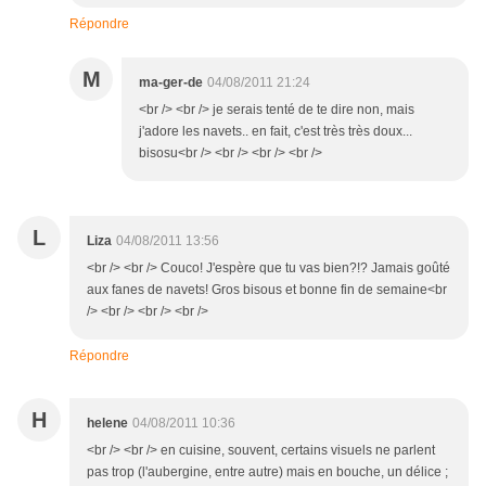
Répondre
M
ma-ger-de
04/08/2011 21:24
<br /> <br /> je serais tenté de te dire non, mais
j'adore les navets.. en fait, c'est très très doux...
bisosu<br /> <br /> <br /> <br />
L
Liza
04/08/2011 13:56
<br /> <br /> Couco! J'espère que tu vas bien?!? Jamais goûté
aux fanes de navets! Gros bisous et bonne fin de semaine<br
/> <br /> <br /> <br />
Répondre
H
helene
04/08/2011 10:36
<br /> <br /> en cuisine, souvent, certains visuels ne parlent
pas trop (l'aubergine, entre autre) mais en bouche, un délice ;