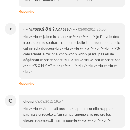
Répondre
•
•-~·*&#039;Ś Ő Ń Ŷ Á&#039;*·~-•
03/08/2011 20:00
<br /> <br /> j'aime la soupe<br /> <br /> <br /> je t'envoie des
ti bo tout en te souhaitant une très belle fin de journée dans le
calme et la douceur<br /> <br /> <br /> <br /> <br /> <br /> PS/
concernant le cyclone <br /> <br /> <br /> je n'ai pas eu de
dégâts<br /> <br /> <br /> <br /> <br /> <br /> <br /> <br /> <br
/> •-~·*'Ś Ő Ń Ŷ Á'*·~-• <br /> <br /> <br /> <br /> <br /> <br />
<br />
Répondre
C
choupi
03/08/2011 19:57
<br /> <br /> Je ne sait pas pour la photo car elle n'apparait
pas mais ta recette a l'air sympa...meme si je préfère les
glaces et gateaux!! miam miam<br /> <br /> <br /> <br />