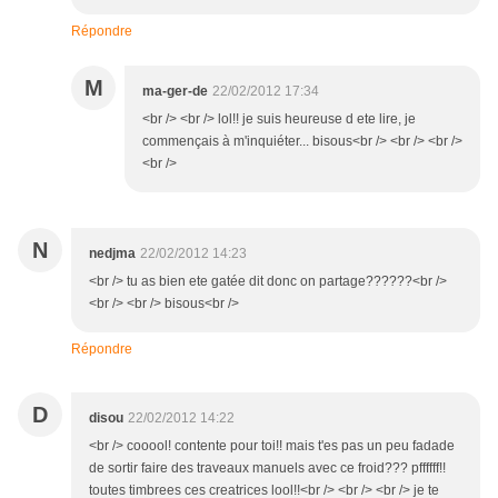
Répondre
M
ma-ger-de
22/02/2012 17:34
<br /> <br /> lol!! je suis heureuse d ete lire, je
commençais à m'inquiéter... bisous<br /> <br /> <br />
<br />
N
nedjma
22/02/2012 14:23
<br /> tu as bien ete gatée dit donc on partage??????<br />
<br /> <br /> bisous<br />
Répondre
D
disou
22/02/2012 14:22
<br /> cooool! contente pour toi!! mais t'es pas un peu fadade
de sortir faire des traveaux manuels avec ce froid??? pffffff!!
toutes timbrees ces creatrices lool!!<br /> <br /> <br /> je te