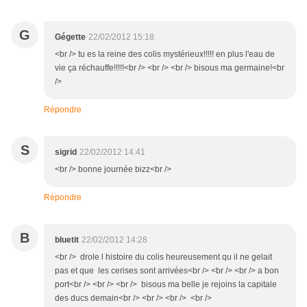
G
Gégette
22/02/2012 15:18
<br /> tu es la reine des colis mystérieux!!!!! en plus l'eau de
vie ça réchauffe!!!!!<br /> <br /> <br /> bisous ma germaine!<br
/>
Répondre
S
sigrid
22/02/2012 14:41
<br /> bonne journée bizz<br />
Répondre
B
bluetit
22/02/2012 14:28
<br /> drole l histoire du colis heureusement qu il ne gelait
pas et que les cerises sont arrivées<br /> <br /> <br /> a bon
port<br /> <br /> <br /> bisous ma belle je rejoins la capitale
des ducs demain<br /> <br /> <br /> <br />