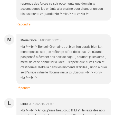
reprends des forces ce soir et contente que demain tu
accompagnes les enfants a la piscine pour changer un peu
bisous ma<br /> grande <br /> <br /> <br /> <br />
Répondre
M
Maria Dora
31/03/2010 22:56
<br /> <br /> Bonsoir Gremaine , et bien j'en aurais bien fait
mon repas ce soir , ce mélange a l'air délicieux ! Je n'aurais
pas pensé a écraser des noix de cajou , pourtant je les aime ,
merci de cette bonne<br /> idée ! J'espére que tu vas bien et
c'est normal d'étre là dans les moments difficiles , sinon a quoi
sert l'amitié virtuelle ! Bonne nuit a toi , bisous !<br /> <br />
<br /> <br />
Répondre
L
Lili18
31/03/2010 21:57
<br /> <br /> Ah ça, j'aime beaucoup !!! Et s'il te reste des noix