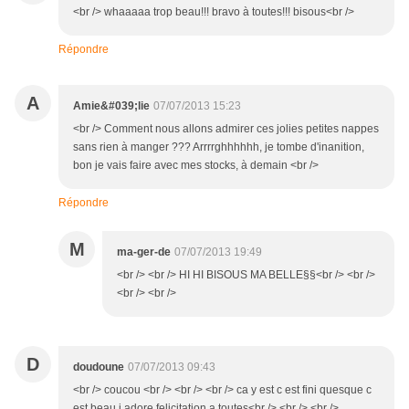
<br /> whaaaaa trop beau!!! bravo à toutes!!! bisous<br />
Répondre
A
Amie&#039;lie
07/07/2013 15:23
<br /> Comment nous allons admirer ces jolies petites nappes
sans rien à manger ??? Arrrrghhhhhh, je tombe d'inanition,
bon je vais faire avec mes stocks, à demain <br />
Répondre
M
ma-ger-de
07/07/2013 19:49
<br /> <br /> HI HI BISOUS MA BELLE§§<br /> <br />
<br /> <br />
D
doudoune
07/07/2013 09:43
<br /> coucou <br /> <br /> <br /> ca y est c est fini quesque c
est beau j adore felicitation a toutes<br /> <br /> <br />