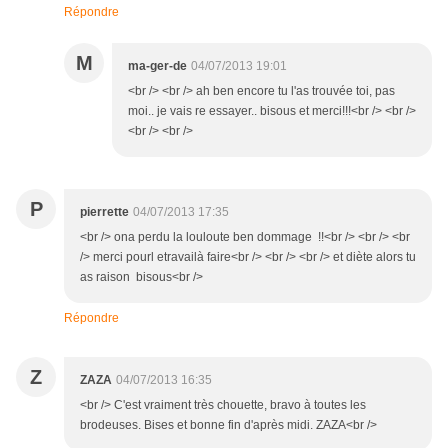
Répondre
M
ma-ger-de
04/07/2013 19:01
<br /> <br /> ah ben encore tu l'as trouvée toi, pas
moi.. je vais re essayer.. bisous et merci!!!<br /> <br />
<br /> <br />
P
pierrette
04/07/2013 17:35
<br /> ona perdu la louloute ben dommage !!<br /> <br /> <br
/> merci pourl etravailà faire<br /> <br /> <br /> et diète alors tu
as raison bisous<br />
Répondre
Z
ZAZA
04/07/2013 16:35
<br /> C'est vraiment très chouette, bravo à toutes les
brodeuses. Bises et bonne fin d'après midi. ZAZA<br />