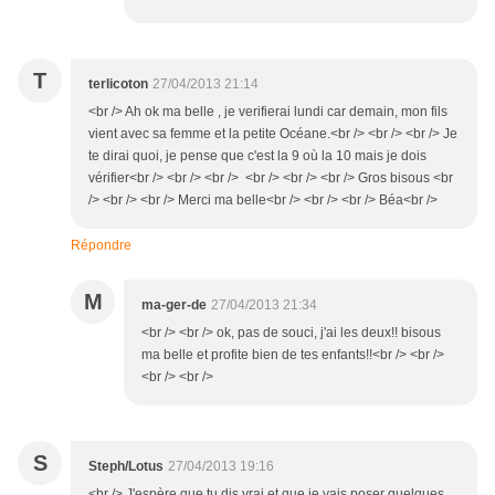
T
terlicoton
27/04/2013 21:14
<br /> Ah ok ma belle , je verifierai lundi car demain, mon fils
vient avec sa femme et la petite Océane.<br /> <br /> <br /> Je
te dirai quoi, je pense que c'est la 9 où la 10 mais je dois
vérifier<br /> <br /> <br /> <br /> <br /> <br /> Gros bisous <br
/> <br /> <br /> Merci ma belle<br /> <br /> <br /> Béa<br />
Répondre
M
ma-ger-de
27/04/2013 21:34
<br /> <br /> ok, pas de souci, j'ai les deux!! bisous
ma belle et profite bien de tes enfants!!<br /> <br />
<br /> <br />
S
Steph/Lotus
27/04/2013 19:16
<br /> J'espère que tu dis vrai et que je vais poser quelques