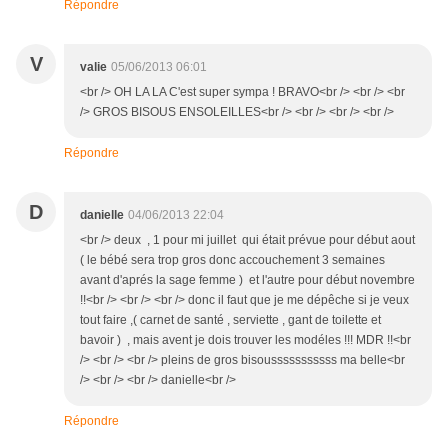
Répondre
V
valie
05/06/2013 06:01
<br /> OH LA LA C'est super sympa ! BRAVO<br /> <br /> <br
/> GROS BISOUS ENSOLEILLES<br /> <br /> <br /> <br />
Répondre
D
danielle
04/06/2013 22:04
<br /> deux , 1 pour mi juillet qui était prévue pour début aout
( le bébé sera trop gros donc accouchement 3 semaines
avant d'aprés la sage femme ) et l'autre pour début novembre
!!<br /> <br /> <br /> donc il faut que je me dépêche si je veux
tout faire ,( carnet de santé , serviette , gant de toilette et
bavoir ) , mais avent je dois trouver les modéles !!! MDR !!<br
/> <br /> <br /> pleins de gros bisousssssssssss ma belle<br
/> <br /> <br /> danielle<br />
Répondre