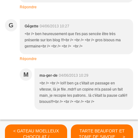
Répondre
G
Gégette
04/06/2013 10:27
<br /> ben heureusement que t'es pas sencée être très
présente sur ton blog !!!<br /> <br /> <br /> gros bisous ma
germaine<br /> <br /> <br /> <br />
Répondre
M
ma-ger-de
04/06/2013 10:29
<br /> <br /> lol!! ben ça c'était un passage en
vitesse, là je file..mdr!! un copine m'a passé un fait
main, je recopie les patrons.. là c'était la pause café!!
bisous!!!<br /> <br /> <br /> <br />
< GATEAU MOELLEUX
TARTE BEAUFORT ET
CHOCOLAT /
TOME DE SAVOIE..... >