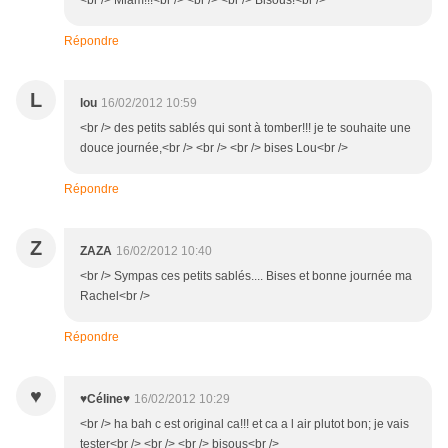
<br /> Miam!!!<br /> <br /> <br /> Bisous!<br />
Répondre
L
lou
16/02/2012 10:59
<br /> des petits sablés qui sont à tomber!!! je te souhaite une
douce journée,<br /> <br /> <br /> bises Lou<br />
Répondre
Z
ZAZA
16/02/2012 10:40
<br /> Sympas ces petits sablés.... Bises et bonne journée ma
Rachel<br />
Répondre
♥
♥Céline♥
16/02/2012 10:29
<br /> ha bah c est original ca!!! et ca a l air plutot bon; je vais
tester<br /> <br /> <br /> bisous<br />