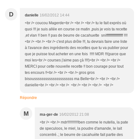
D
danielle
16/02/2012 14:44
<br /> coucou Magerde<br /> <br /> <br /> tu le fait exprés où
quoi !!! je suis allée en course ce matin ,puis je vois ta recette
,et vlan !! ben !! pas de beurre de cacahuette sniffffffffffffffffff !!!!
<br /> <br /> <br /> c'est plus drôle !!!, tu devrais faire une liste
à l'avance des ingrédients des recettes que tu va publier pour
que je puisse tout acheter en une fois !!!!! MDR !!!(parce que
moi les<br /> courses j'aime pas çà !!!!)<br /> <br /> <br />
MERCI pour cette nouvelle recette !! bon courage pour tout
tes encours !!<br /> <br /> <br /> gros gros
bisousssssssssssssssssssss ma Belle<br /> <br /> <br />
danielle<br /> <br /> <br /> <br /> <br /> <br /> <br />
Répondre
M
ma-ger-de
16/02/2012 21:08
<br /> <br /> mdr!!!!!!!!!!!!ben comme le nutella, la pate
de speculoos, le miel, la poudre d'amande, le lait
concentré..; le beurre de cacahuète fait partie des