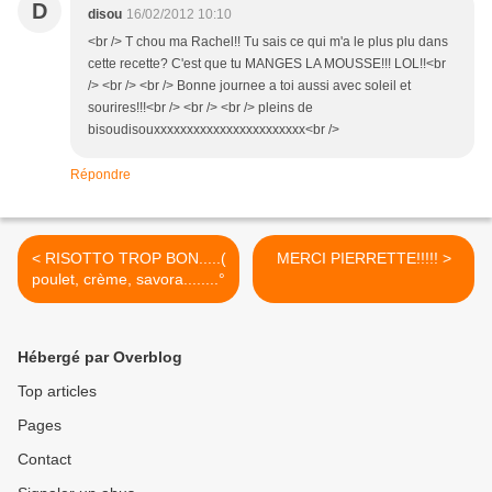
D
disou
16/02/2012 10:10
<br /> T chou ma Rachel!! Tu sais ce qui m'a le plus plu dans
cette recette? C'est que tu MANGES LA MOUSSE!!! LOL!!<br
/> <br /> <br /> Bonne journee a toi aussi avec soleil et
sourires!!!<br /> <br /> <br /> pleins de
bisoudisouxxxxxxxxxxxxxxxxxxxxxxx<br />
Répondre
< RISOTTO TROP BON.....(
MERCI PIERRETTE!!!!! >
poulet, crème, savora........°
Hébergé par Overblog
Top articles
Pages
Contact