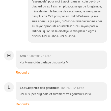
"essentiels" pour moi à avoir dans un coin de<br />
placard ou au frais.. en plus, ça se garde longtemps,
mine de rien, le beurre de cacahuète, je n'en passe
pas plus de 2à3 pots par an..mdr! d'ailleurs, je me
suis aperçu il y a peu, qu'il<br /> revenait moins cher
au rayon "produits équitables" qu'au rayon pate à
tartiner...qu'on se le dise!! je te fais plein d egros
bisous!!!<br /> <br /> <br /> <br />
H
hmk
16/02/2012 14:37
<br /> merci du partage bisous<br />
Répondre
L
L&#039;antre des gourmets
16/02/2012 13:45
<br /> super originale et surement trés gouteux !<br />
Répondre