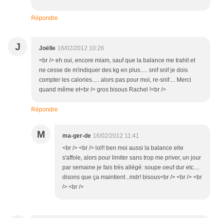
Répondre
J
Joëlle
16/02/2012 10:26
<br /> eh oui, encore miam, sauf que la balance me trahit et
ne cesse de m'indiquer des kg en plus..... snif snif je dois
compter les calories..... alors pas pour moi, re-snif.... Merci
quand même et<br /> gros bisous Rachel !<br />
Répondre
M
ma-ger-de
16/02/2012 11:41
<br /> <br /> lol!! ben moi aussi la balance elle
s'affole, alors pour limiter sans trop me priver, un jour
par semaine je fais très allégé: soupe oeuf dur etc....
disons que ça maintient...mdr! bisous<br /> <br /> <br
/> <br />