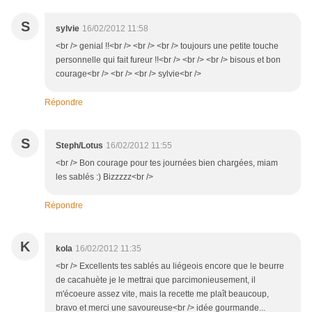
S
sylvie
16/02/2012 11:58
<br /> genial !!<br /> <br /> <br /> toujours une petite touche
personnelle qui fait fureur !!<br /> <br /> <br /> bisous et bon
courage<br /> <br /> <br /> sylvie<br />
Répondre
S
Steph/Lotus
16/02/2012 11:55
<br /> Bon courage pour tes journées bien chargées, miam
les sablés :) Bizzzzz<br />
Répondre
K
kola
16/02/2012 11:35
<br /> Excellents tes sablés au liégeois encore que le beurre
de cacahuète je le mettrai que parcimonieusement, il
m'écoeure assez vite, mais la recette me plaît beaucoup,
bravo et merci une savoureuse<br /> idée gourmande...