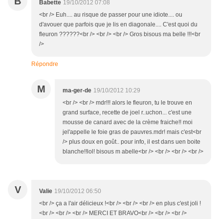
B
Babette
19/10/2012 07:08
<br /> Euh.... au risque de passer pour une idiote.... ou
d'avouer que parfois que je lis en diagonale.... C'est quoi du
fleuron ??????<br /> <br /> <br /> Gros bisous ma belle !!!<br
/>
Répondre
M
ma-ger-de
19/10/2012 10:29
<br /> <br /> mdr!!! alors le fleuron, tu le trouve en
grand surface, recette de joel r..uchon... c'est une
mousse de canard avec de la crème fraiche!! moi
jel'appelle le foie gras de pauvres.mdr! mais c'est<br
/> plus doux en goût.. pour info, il est dans uen boite
blanche!!lol! bisous m abelle<br /> <br /> <br /> <br />
V
Valie
19/10/2012 06:50
<br /> ça a l'air délicieux !<br /> <br /> <br /> en plus c'est joli !
<br /> <br /> <br /> MERCI ET BRAVO<br /> <br /> <br />