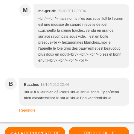
M
ma-ger-de
19/10/2012 00:04
<br /> <br /> mais non tu n'es pas sotte!!lol! le fleuron
est une mousse de canard ( recette de joel
r...uchon!)à la crème fraiche.. vendu en grande
surface rayon paté sous vide, il est en boite
presque<br /> hexagonales blanches..moi je
l'appelle le foie gros des pauvres!! et est beaucoup
plus doux en gout!!<br /> <br /> <br /> bises et bonn
enuit!!<br /> <br /> <br /> <br />
B
Bacchus
18/10/2012 22:44
<br /> Il a l'air bien délicieux.<br /> <br /> <br /> J'y goûterai
bien volontiers!!<br /> <br /> <br /> Bon vendredi<br />
Répondre
< A LA DECOUVERTE DE
TROP COOL LE