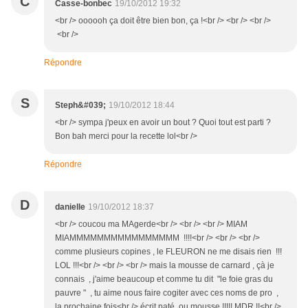
C
Casse-bonbec
19/10/2012 19:32
<br /> oooooh ça doit être bien bon, ça !<br /> <br /> <br />
<br />
Répondre
S
Steph&#039;
19/10/2012 18:44
<br /> sympa j'peux en avoir un bout ? Quoi tout est parti ?
Bon bah merci pour la recette lol<br />
Répondre
D
danielle
19/10/2012 18:37
<br /> coucou ma MAgerde<br /> <br /> <br /> MIAM
MIAMMMMMMMMMMMMMMMM !!!!<br /> <br /> <br />
comme plusieurs copines , le FLEURON ne me disais rien !!!
LOL !!!<br /> <br /> <br /> mais la mousse de carnard , çà je
connais , j'aime beaucoup et comme tu dit "le foie gras du
pauvre " , tu aime nous faire cogiter avec ces noms de pro ,
la prochaine fois<br /> écrit paté ou mousse !!!!! MDR !!<br />