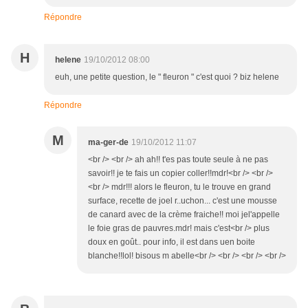
Répondre
H
helene
19/10/2012 08:00
euh, une petite question, le " fleuron " c'est quoi ? biz helene
Répondre
M
ma-ger-de
19/10/2012 11:07
<br /> <br /> ah ah!! t'es pas toute seule à ne pas
savoir!! je te fais un copier coller!!mdr!<br /> <br />
<br /> mdr!!! alors le fleuron, tu le trouve en grand
surface, recette de joel r..uchon... c'est une mousse
de canard avec de la crème fraiche!! moi jel'appelle
le foie gras de pauvres.mdr! mais c'est<br /> plus
doux en goût.. pour info, il est dans uen boite
blanche!!lol! bisous m abelle<br /> <br /> <br /> <br />