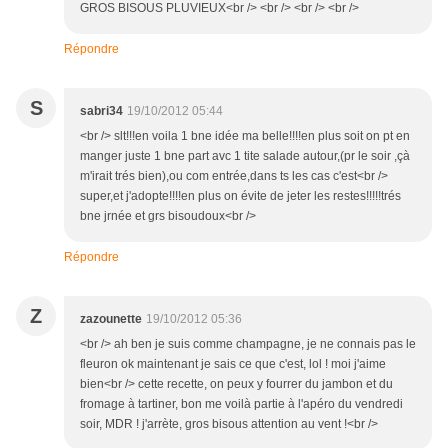
GROS BISOUS PLUVIEUX<br /> <br /> <br /> <br />
Répondre
S
sabri34
19/10/2012 05:44
<br /> slt!!!en voila 1 bne idée ma belle!!!!en plus soit on pt en
manger juste 1 bne part avc 1 tite salade autour,(pr le soir ,çà
m'irait trés bien),ou com entrée,dans ts les cas c'est<br />
super,et j'adopte!!!!en plus on évite de jeter les restes!!!!!trés
bne jrnée et grs bisoudoux<br />
Répondre
Z
zazounette
19/10/2012 05:36
<br /> ah ben je suis comme champagne, je ne connais pas le
fleuron ok maintenant je sais ce que c'est, lol ! moi j'aime
bien<br /> cette recette, on peux y fourrer du jambon et du
fromage à tartiner, bon me voilà partie à l'apéro du vendredi
soir, MDR ! j'arrète, gros bisous attention au vent !<br />