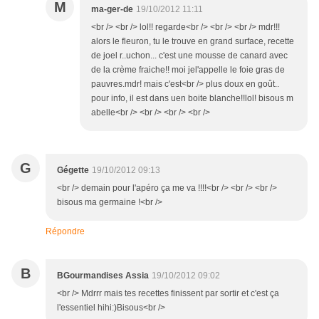
M
ma-ger-de
19/10/2012 11:11
<br /> <br /> lol!! regarde<br /> <br /> <br /> mdr!!!
alors le fleuron, tu le trouve en grand surface, recette
de joel r..uchon... c'est une mousse de canard avec
de la crème fraiche!! moi jel'appelle le foie gras de
pauvres.mdr! mais c'est<br /> plus doux en goût..
pour info, il est dans uen boite blanche!!lol! bisous m
abelle<br /> <br /> <br /> <br />
G
Gégette
19/10/2012 09:13
<br /> demain pour l'apéro ça me va !!!!<br /> <br /> <br />
bisous ma germaine !<br />
Répondre
B
BGourmandises Assia
19/10/2012 09:02
<br /> Mdrrr mais tes recettes finissent par sortir et c'est ça
l'essentiel hihi:)Bisous<br />