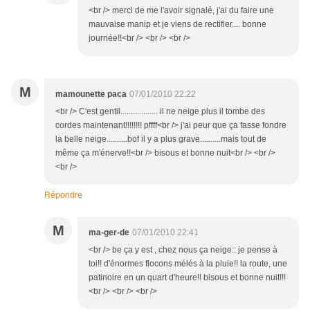
<br /> merci de me l'avoir signalé, j'ai du faire une
mauvaise manip et je viens de rectifier.... bonne
journée!!<br /> <br /> <br />
M
mamounette paca
07/01/2010 22:22
<br /> C'est gentil.................. il ne neige plus il tombe des
cordes maintenant!!!!!!!! pffff<br /> j'ai peur que ça fasse fondre
la belle neige..........bof il y a plus grave..........mais tout de
même ça m'énerve!!<br /> bisous et bonne nuit<br /> <br />
<br />
Répondre
M
ma-ger-de
07/01/2010 22:41
<br /> be ça y est , chez nous ça neige:: je pense à
toi!! d'énormes flocons mélés à la pluie!! la route, une
patinoire en un quart d'heure!! bisous et bonne nuit!!!
<br /> <br /> <br />