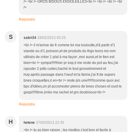
/> <br /> GROS BISOUS ENSOLEILLES<br /> <br /> <br /> <br
/>
Répondre
S
sabri34
28/02/2013 05:25
<br /> il m'arrive de fr comme toi ma louloutte,d'à partir d'1
viande ou d'1 poisson,et de produits du frigo bons ms non
utilisés de créer 1 plat à ma façon ,moi aussi,et le tien est
bien<br /> sympa!!!!!!hier pr exp,il me reste du pot au feu,j'ai
rajouter 2 pdts cuites,haché le tout grossiérement et
hop,aprés passage dans l'oeuf et la farine,j'ai ft de supers
bnes croquettes,il en<br /> reste pls une!!!!!!!comme quoi avc
bpc d'idées,on pt accomoder pleins de bnes choses et oust le
gaspi!!!!!bne jrnée ma rachel et grs doubisous<br />
Répondre
H
helene
27/02/2013 22:35
<br /> tu as bien raison ; les risottos c'est bon et facile à