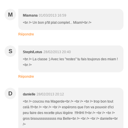
M
Miamana
01/03/2013 16:59
<br /> Un bon p'tit plat complet... Miam!<br />
Répondre
S
Steph/Lotus
28/02/2013 20:40
<br /> La classe :) Avec les "restes" tu fais toujorus des miam !
<br />
Répondre
D
danielle
28/02/2013 20:12
<br /> coucou ma Magerde<br /> <br /> <br /> trop bon tout
celà !!!<br /> <br /> <br /> espérons que l'on va pouvoir d'ici
peu faire des recette plus légére !!!HIHI !!<br /> <br /> <br />
gros bisoussssssssss ma Belle<br /> <br /> <br /> danielle<br
/>