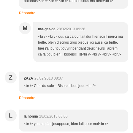
polonais!<br /> <br /> <br /> Doux bisous ma belle<br />
Répondre
M
ma-ger-de
28/02/2013 09:26
<br /> <br /> oui, ça cafouillait dur hier soir!! merci ma
belle, plein d egros gros bisous, ici aussi ça brille,
hier j'ai pu tout ouvrir pendant deux heurs l'aprèm..
ça fait du bien!!! bisous!!!!!!!!<br /> <br /> <br /> <br />
Z
ZAZA
28/02/2013 08:37
<br /> Chic du salé... Bises et bon jeudi<br />
Répondre
L
la nonna
28/02/2013 08:06
<br /> y en a plus jesuppose, bien fait pour moi<br />