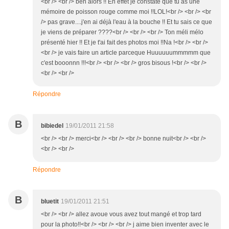
<br /> <br /> ben alors !! En effet je constate que tu as une
mémoire de poisson rouge comme moi !!LOL!<br /> <br /> <br
/> pas grave....j'en ai déjà l'eau à la bouche !! Et tu sais ce que
je viens de préparer ????<br /> <br /> <br /> Ton méli mélo
présenté hier !! Et je t'ai fait des photos moi !!Na !<br /> <br />
<br /> je vais faire un article parceque Huuuuuummmmm que
c'est booonnn !!!<br /> <br /> <br /> gros bisous !<br /> <br />
<br /> <br />
Répondre
B
bibiedel
19/01/2011 21:58
<br /> <br /> merci<br /> <br /> <br /> bonne nuit<br /> <br />
<br /> <br />
Répondre
B
bluetit
19/01/2011 21:51
<br /> <br /> allez avoue vous avez tout mangé et trop tard
pour la photo!!<br /> <br /> <br /> j aime bien inventer avec le