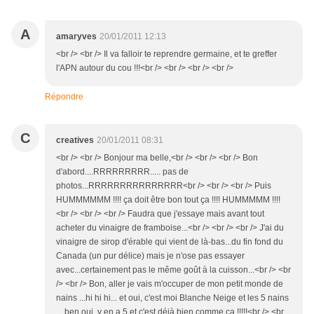
A
amaryves
20/01/2011 12:13
<br /> <br /> Il va falloir te reprendre germaine, et te greffer
l'APN autour du cou !!!<br /> <br /> <br /> <br />
Répondre
C
creatives
20/01/2011 08:31
<br /> <br /> Bonjour ma belle,<br /> <br /> <br /> Bon
d'abord....RRRRRRRRR..... pas de
photos...RRRRRRRRRRRRRRR<br /> <br /> <br /> Puis
HUMMMMMM !!!! ça doit être bon tout ça !!!! HUMMMMM !!!!
<br /> <br /> <br /> Faudra que j'essaye mais avant tout
acheter du vinaigre de framboise...<br /> <br /> <br /> J'ai du
vinaigre de sirop d'érable qui vient de là-bas...du fin fond du
Canada (un pur délice) mais je n'ose pas essayer
avec...certainement pas le même goût à la cuisson...<br /> <br
/> <br /> Bon, aller je vais m'occuper de mon petit monde de
nains ...hi hi hi... et oui, c'est moi Blanche Neige et les 5 nains
... ben oui, y en a 5 et c'est déjà bien comme ça !!!!!<br /> <br