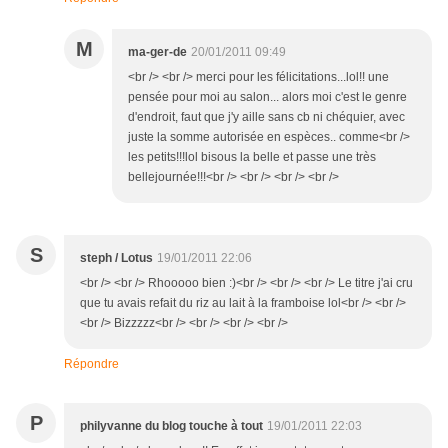
M
ma-ger-de
20/01/2011 09:49
<br /> <br /> merci pour les félicitations...lol!! une
pensée pour moi au salon... alors moi c'est le genre
d'endroit, faut que j'y aille sans cb ni chéquier, avec
juste la somme autorisée en espèces.. comme<br />
les petits!!!lol bisous la belle et passe une très
bellejournée!!!<br /> <br /> <br /> <br />
S
steph / Lotus
19/01/2011 22:06
<br /> <br /> Rhooooo bien :)<br /> <br /> <br /> Le titre j'ai cru
que tu avais refait du riz au lait à la framboise lol<br /> <br />
<br /> Bizzzzz<br /> <br /> <br /> <br />
Répondre
P
philyvanne du blog touche à tout
19/01/2011 22:03