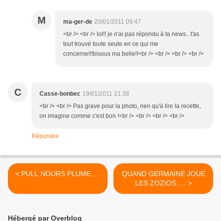
M
ma-ger-de
20/01/2011 09:47
<br /> <br /> lol!! je n'ai pas répondu à ta news.. t'as
tout trouvé toute seule en ce qui me
concerne!!!bisous ma belle!!<br /> <br /> <br /> <br />
C
Casse-bonbec
19/01/2011 21:38
<br /> <br /> Pas grave pour la photo, rien qu'à lire la recette,
on imagine comme c'est bon !<br /> <br /> <br /> <br />
Répondre
< PULL NOURS PLUME.....
QUAND GERMAINE JOUE
LES ZOZIOS..... >
Hébergé par Overblog