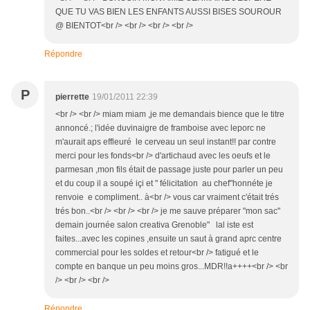
QUE TU VAS BIEN LES ENFANTS AUSSI BISES SOUROUR
@ BIENTOT<br /> <br /> <br /> <br />
Répondre
P
pierrette
19/01/2011 22:39
<br /> <br /> miam miam ,je me demandais bience que le titre
annoncé.; l'idée duvinaigre de framboise avec leporc ne
m'aurait aps effleuré le cerveau un seul instant!! par contre
merci pour les fonds<br /> d'artichaud avec les oeufs et le
parmesan ,mon fils était de passage juste pour parler un peu
et du coup il a soupé içi et " félicitation au chef"honnéte je
renvoie e compliment.. à<br /> vous car vraiment c'était trés
trés bon..<br /> <br /> <br /> je me sauve préparer "mon sac"
demain journée salon creativa Grenoble" lal iste est
faites...avec les copines ,ensuite un saut à grand aprc centre
commercial pour les soldes et retour<br /> fatigué et le
compte en banque un peu moins gros...MDR!!a++++<br /> <br
/> <br /> <br />
Répondre