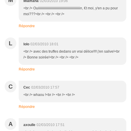
M
Miamana
02/03/2010 19:06
<br /> Ouiiiiiiiiiiiiiiiiiiiiiiiiiiiiiiiiiiiiiiiiiiiiiiiin, €t moi, y'en a pu pour
moi???<br /> <br /> <br />
Répondre
L
lolo
02/03/2010 18:01
<br /> avec des truffes dedans un vrai délice!!!! j'en salive!<br
/> Bonne soirée!<br /> <br /> <br />
Répondre
C
Cec
02/03/2010 17:57
<br /> whaou !<br /> <br /> <br />
Répondre
A
axoulle
02/03/2010 17:51