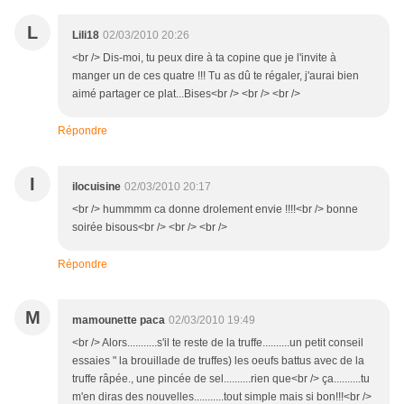
L
Lili18
02/03/2010 20:26
<br /> Dis-moi, tu peux dire à ta copine que je l'invite à
manger un de ces quatre !!! Tu as dû te régaler, j'aurai bien
aimé partager ce plat...Bises<br /> <br /> <br />
Répondre
I
ilocuisine
02/03/2010 20:17
<br /> hummmm ca donne drolement envie !!!!<br /> bonne
soirée bisous<br /> <br /> <br />
Répondre
M
mamounette paca
02/03/2010 19:49
<br /> Alors...........s'il te reste de la truffe..........un petit conseil
essaies " la brouillade de truffes) les oeufs battus avec de la
truffe râpée., une pincée de sel..........rien que<br /> ça..........tu
m'en diras des nouvelles...........tout simple mais si bon!!!<br />