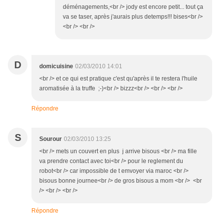
déménagements,<br /> jody est encore petit... tout ça
va se taser, après j'aurais plus detemps!!! bises<br />
<br /> <br />
D
domicuisine
02/03/2010 14:01
<br /> et ce qui est pratique c'est qu'après il te restera l'huile
aromatisée à la truffe ;-)<br /> bizzz<br /> <br /> <br />
Répondre
S
Sourour
02/03/2010 13:25
<br /> mets un couvert en plus j arrive bisous <br /> ma fille
va prendre contact avec toi<br /> pour le reglement du
robot<br /> car impossible de t emvoyer via maroc <br />
bisous bonne journee<br /> de gros bisous a mom <br /> <br
/> <br /> <br />
Répondre