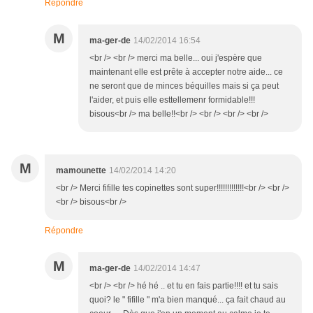
Répondre
M
ma-ger-de
14/02/2014 16:54
<br /> <br /> merci ma belle... oui j'espère que
maintenant elle est prête à accepter notre aide... ce
ne seront que de minces béquilles mais si ça peut
l'aider, et puis elle esttellemenr formidable!!!
bisous<br /> ma belle!!<br /> <br /> <br /> <br />
M
mamounette
14/02/2014 14:20
<br /> Merci fifille tes copinettes sont super!!!!!!!!!!!!!<br /> <br />
<br /> bisous<br />
Répondre
M
ma-ger-de
14/02/2014 14:47
<br /> <br /> hé hé .. et tu en fais partie!!!! et tu sais
quoi? le " fifille " m'a bien manqué... ça fait chaud au