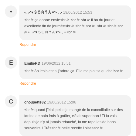
•
•.¸.•*♥ Ś Ő Ń Ŷ Á ♥*• .¸.•
19/06/2012 15:53
<br /> ça donne envie<br /> <br /> <br /> ti bo du jour et
excellente fin de journée<br /> <br /> <br /> <br /> <br /> <br
/> •.¸.•*♥ Ś Ő Ń Ŷ Á ♥*• .¸.• <br />
Répondre
E
EmilieRD
19/06/2012 15:51
<br /> Ah les blettes, j'adore ça! Elle me plait ta quiche!<br />
Répondre
C
choupette82
19/06/2012 15:06
<br /> quand j'était petite je mangé de la cancoillotte sur des
tartine de pain frais à goûter, c'était super bon ! Et tu vois
depuis je n'y ai jamais retouché, tu me rapelles de bons
souvenirs, ! Très<br /> belle recette ! bises<br />