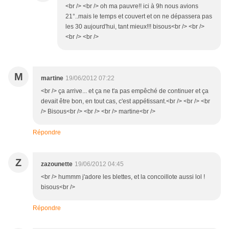
<br /> <br /> oh ma pauvre!! ici à 9h nous avions
21°..mais le temps et couvert et on ne dépassera pas
les 30 aujourd'hui, tant mieux!!! bisous<br /> <br />
<br /> <br />
M
martine
19/06/2012 07:22
<br /> ça arrive... et ça ne t'a pas empêché de continuer et ça
devait être bon, en tout cas, c'est appétissant.<br /> <br /> <br
/> Bisous<br /> <br /> <br /> martine<br />
Répondre
Z
zazounette
19/06/2012 04:45
<br /> hummm j'adore les blettes, et la concoillote aussi lol !
bisous<br />
Répondre