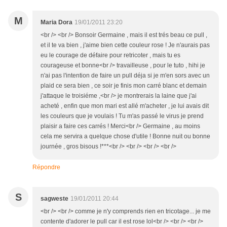
M
Maria Dora
19/01/2011 23:20
<br /> <br /> Bonsoir Germaine , mais il est trés beau ce pull ,
et il te va bien , j'aime bien cette couleur rose ! Je n'aurais pas
eu le courage de défaire pour retricoter , mais tu es
courageuse et bonne<br /> travailleuse , pour le tuto , hihi je
n'ai pas l'intention de faire un pull déja si je m'en sors avec un
plaid ce sera bien , ce soir je finis mon carré blanc et demain
j'attaque le troisiéme ,<br /> je montrerais la laine que j'ai
acheté , enfin que mon mari est allé m'acheter , je lui avais dit
les couleurs que je voulais ! Tu m'as passé le virus je prend
plaisir a faire ces carrés ! Merci<br /> Germaine , au moins
cela me servira a quelque chose d'utile ! Bonne nuit ou bonne
journée , gros bisous !***<br /> <br /> <br /> <br />
Répondre
S
sagweste
19/01/2011 20:44
<br /> <br /> comme je n'y comprends rien en tricotage... je me
contente d'adorer le pull car il est rose lol<br /> <br /> <br />