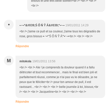
bisous et une très belle soirée!!<br /> <br /> <br />
<br />
•
•-~•*&#039;Ś Ő Ń Ŷ Á&#039;*•~-•
19/01/2011 14:29
<br /> j'aime ce pull et sa couleur, j'aime tous les dégradés de
rose, gros bisous •-~•*'Ś Ő Ń Ŷ Á'*•~-•<br /> <br /> <br />
Répondre
M
mitokola
19/01/2011 13:56
<br /> <br /> Aïe ! je comprends ta douleur quand il a fallu
détricoter et tout recommencer... mais le final est bien joli et
parfaitement réussi, comme je n'ai pas vu le désastre, je ne
peux que te féliciter<br /> pour ton amour de pull, il est
ravissant....<br /> <br /> <br /> belle journée à toi, bisous,<br
/> <br /> <br /> Jacqueline<br /> <br /> <br /> <br />
Répondre