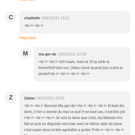
C
chathelin
19/01/2011 19:11
<br /> <br />
Répondre
M
ma-ger-de
19/01/2011 20:59
<br /> <br /> lol!! ouais, mais le 25 je pète la
forme!!lol!! ben oui, j'étais crevé quand joss a pris la
photo!!<br /> <br /> <br /> <br />
Z
Zabou
19/01/2011 18:50
<br /> <br /> Bonsoir Ma-ger-de !<br /> <br /> <br /> Et bah dis
donc, il t'en a donné du mal ce pull !!! en tout cas, il est très joli
!<br /> <br /> <br /> Je vois la laine que c'est, ma Maman m'a
fait un pull en dégradé vert clair avec le même style de laine,
c'est super doux et très agréable a porter !!!<br /> <br /> <br />