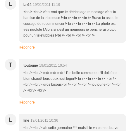
L
Ln64
19/01/2011 11:19
<br /> <br /> c'est vrai que le détricotage retricotage c'est la
hantise de la tricoteuse !<br /> <br /> <br /> Bravo tu as eu le
courage de recommencer !<br /> <br /> <br /> La photo est
très rigolote ! Alors si c'est un nounours je pencherai plutôt
pour un teletubbies !<br /> <br /> <br /> <br />
Répondre
T
toutoune
19/01/2011 10:54
<br /> <br /> mdr mdr mdr!! t'es belle comme tout!!il doit être
bien chaud! tous doux tout léger!!<br /> <br /> <br /> <br />
<br /> <br /> gros bisous<br /> <br /> <br /> toutoune<br /> <br
/> <br /> <br />
Répondre
L
line
19/01/2011 10:36
<br /> <br /> ah cette germaine !!!!! mais il te va bien et bravo .