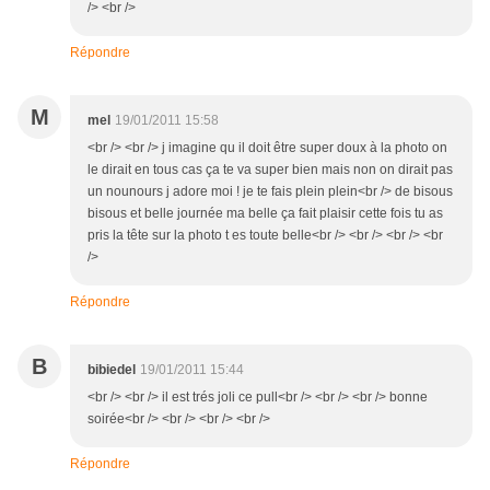
/> <br />
Répondre
M
mel
19/01/2011 15:58
<br /> <br /> j imagine qu il doit être super doux à la photo on
le dirait en tous cas ça te va super bien mais non on dirait pas
un nounours j adore moi ! je te fais plein plein<br /> de bisous
bisous et belle journée ma belle ça fait plaisir cette fois tu as
pris la tête sur la photo t es toute belle<br /> <br /> <br /> <br
/>
Répondre
B
bibiedel
19/01/2011 15:44
<br /> <br /> il est trés joli ce pull<br /> <br /> <br /> bonne
soirée<br /> <br /> <br /> <br />
Répondre