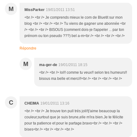
M
MissParker
19/01/2011 13:51
<br /> <br /> Je comprends mieux le com de Bluetit sur mon
blog <br /> <br /> <br /> Tu viens de gagner une abonnée <br
/> <br /> <br /> BISOUS (comment dois-je t'appeler ... par ton
prénom ou ton pseudo ???) bel a-m<br /> <br /> <br /> <br />
Répondre
M
ma-ger-de
19/01/2011 18:15
<br /> <br /> lol!! comme tu veux!! selon tes humeurs!!
bisous ma belle et merci!!<br /> <br /> <br /> <br />
C
CHEIMA
19/01/2011 13:16
<br /> <br /> Je trouve ton pull trés joli!!j'aime beaucoup la
couleur,surtout que je suis brune,elle m'ira bien.Je te félicite
pour ta patience et pour le partage.bravo<br /> <br /> <br />
bises<br /> <br /> <br /> <br />