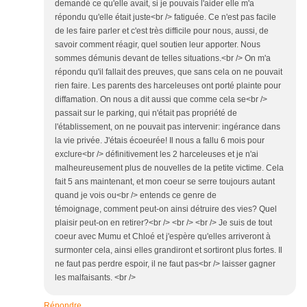
demandé ce qu'elle avait, si je pouvais l'aider elle m'a
répondu qu'elle était juste<br /> fatiguée. Ce n'est pas facile
de les faire parler et c'est très difficile pour nous, aussi, de
savoir comment réagir, quel soutien leur apporter. Nous
sommes démunis devant de telles situations.<br /> On m'a
répondu qu'il fallait des preuves, que sans cela on ne pouvait
rien faire. Les parents des harceleuses ont porté plainte pour
diffamation. On nous a dit aussi que comme cela se<br />
passait sur le parking, qui n'était pas propriété de
l'établissement, on ne pouvait pas intervenir: ingérance dans
la vie privée. J'étais écoeurée! Il nous a fallu 6 mois pour
exclure<br /> définitivement les 2 harceleuses et je n'ai
malheureusement plus de nouvelles de la petite victime. Cela
fait 5 ans maintenant, et mon coeur se serre toujours autant
quand je vois ou<br /> entends ce genre de
témoignage, comment peut-on ainsi détruire des vies? Quel
plaisir peut-on en retirer?<br /> <br /> <br /> Je suis de tout
coeur avec Mumu et Chloé et j'espère qu'elles arriveront à
surmonter cela, ainsi elles grandiront et sortiront plus fortes. Il
ne faut pas perdre espoir, il ne faut pas<br /> laisser gagner
les malfaisants. <br />
Répondre