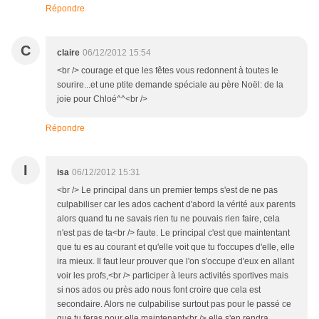
Répondre
C
claire
06/12/2012 15:54
<br /> courage et que les fêtes vous redonnent à toutes le
sourire...et une ptite demande spéciale au père Noël: de la
joie pour Chloé^^<br />
Répondre
I
isa
06/12/2012 15:31
<br /> Le principal dans un premier temps s'est de ne pas
culpabiliser car les ados cachent d'abord la vérité aux parents
alors quand tu ne savais rien tu ne pouvais rien faire, cela
n'est pas de ta<br /> faute. Le principal c'est que maintentant
que tu es au courant et qu'elle voit que tu t'occupes d'elle, elle
ira mieux. Il faut leur prouver que l'on s'occupe d'eux en allant
voir les profs,<br /> participer à leurs activités sportives mais
si nos ados ou près ado nous font croire que cela est
secondaire. Alors ne culpabilise surtout pas pour le passé ce
que tu feras pour elle maintenant<br /> elle s'en rendra