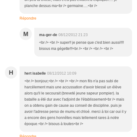
planche dessus ma<br /> germaine.....<br />
Répondre
M
ma-ger-de
08/12/2012 21:23
<br /> <br /> super!! je pense que c'est bien aussi!!!!
bisous ma gégette!!!<br /> <br /> <br /> <br />
H
hert isabelle
08/12/2012 10:09
<br /> bonjour,<br /> <br /> <br /> mon fils n'a pas subi de
harcélement mais une accussation d'avoir blessé un élève
alors qu'il le secourait (breveté jeune sapeur pompier). la
bataille a été dur avec l'adjoint de l'établissement<br /> mais
on a obtenu gain de cause au conseil de discipline. puis je
avoir l'adresse perso de mumu et chloé. merci à toi car oui il y
a encore des gens honnêtes mais tellement rares à notre
époque.<br /> bisous à toutes<br />
Répondre