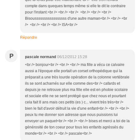
compte dans queques temps même si elle te dit le contraire
pour l'instant.<br /> <br /> <br /> <br /> <br /> <br />
Bisousssssssssssssssss d'une autre maman<br /> <br /> <br
/> <br /> <br /> <br /> ISA<br />
Répondre
P
pascale normand
06/12/2012 15:28
<br /> bonjour<br /> <br /> <br /> ma fille a vécu ce calvaire
aussi a l'époque elle portait un corset orthopédique qui la
préparait a une très lourde opération de la colonne vertébrale
ils se sont acharnés sur elle comme des<br /> cafards et
depuis je ne retrouve plus ma fille elle est en phobie scolaire
et sociale elle ne se sent protégé que chez nous et pourtant
cela fait 8 ans mais ces petits (es ) c... vivent très très<br />
bien le fait d'avoir détruit la vie d'une enfant<br /> <br /> <br />
peux tu me donner son adresse que nous puissions lui
envoyer un paquet<br /> <br /> <br /> bises et merci a toi de la
générosité de ton coeur pour tous les enfants agréssés du
monde<br /> <br /> <br /> pascale<br />