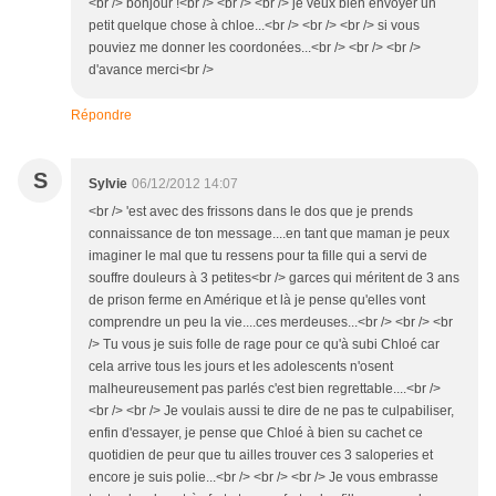
<br /> bonjour !<br /> <br /> <br /> je veux bien envoyer un
petit quelque chose à chloe...<br /> <br /> <br /> si vous
pouviez me donner les coordonées...<br /> <br /> <br />
d'avance merci<br />
Répondre
S
Sylvie
06/12/2012 14:07
<br /> 'est avec des frissons dans le dos que je prends
connaissance de ton message....en tant que maman je peux
imaginer le mal que tu ressens pour ta fille qui a servi de
souffre douleurs à 3 petites<br /> garces qui méritent de 3 ans
de prison ferme en Amérique et là je pense qu'elles vont
comprendre un peu la vie....ces merdeuses...<br /> <br /> <br
/> Tu vous je suis folle de rage pour ce qu'à subi Chloé car
cela arrive tous les jours et les adolescents n'osent
malheureusement pas parlés c'est bien regrettable....<br />
<br /> <br /> Je voulais aussi te dire de ne pas te culpabiliser,
enfin d'essayer, je pense que Chloé à bien su cachet ce
quotidien de peur que tu ailles trouver ces 3 saloperies et
encore je suis polie...<br /> <br /> <br /> Je vous embrasse