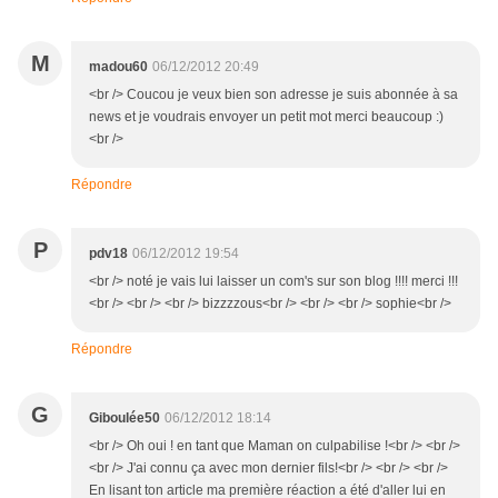
M
madou60
06/12/2012 20:49
<br /> Coucou je veux bien son adresse je suis abonnée à sa
news et je voudrais envoyer un petit mot merci beaucoup :)
<br />
Répondre
P
pdv18
06/12/2012 19:54
<br /> noté je vais lui laisser un com's sur son blog !!!! merci !!!
<br /> <br /> <br /> bizzzzous<br /> <br /> <br /> sophie<br />
Répondre
G
Giboulée50
06/12/2012 18:14
<br /> Oh oui ! en tant que Maman on culpabilise !<br /> <br />
<br /> J'ai connu ça avec mon dernier fils!<br /> <br /> <br />
En lisant ton article ma première réaction a été d'aller lui en