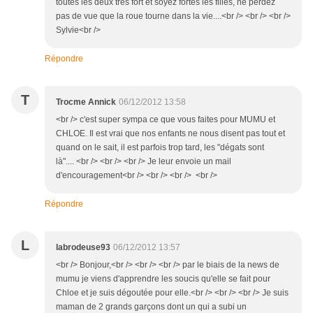
toutes les deux très fort et soyez fortes les filles, ne perdez
pas de vue que la roue tourne dans la vie....<br /> <br /> <br />
Sylvie<br />
Répondre
T
Trocme Annick
06/12/2012 13:58
<br /> c'est super sympa ce que vous faites pour MUMU et
CHLOE. Il est vrai que nos enfants ne nous disent pas tout et
quand on le sait, il est parfois trop tard, les "dégats sont
là".... <br /> <br /> <br /> Je leur envoie un mail
d'encouragement<br /> <br /> <br /> <br />
Répondre
L
labrodeuse93
06/12/2012 13:57
<br /> Bonjour,<br /> <br /> <br /> par le biais de la news de
mumu je viens d'apprendre les soucis qu'elle se fait pour
Chloe et je suis dégoutée pour elle.<br /> <br /> <br /> Je suis
maman de 2 grands garçons dont un qui a subi un