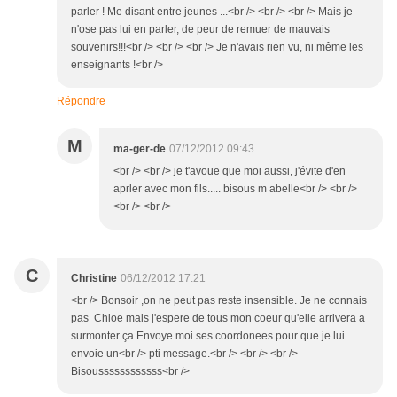
parler ! Me disant entre jeunes ...<br /> <br /> <br /> Mais je
n'ose pas lui en parler, de peur de remuer de mauvais
souvenirs!!!<br /> <br /> <br /> Je n'avais rien vu, ni même les
enseignants !<br />
Répondre
M
ma-ger-de
07/12/2012 09:43
<br /> <br /> je t'avoue que moi aussi, j'évite d'en
aprler avec mon fils..... bisous m abelle<br /> <br />
<br /> <br />
C
Christine
06/12/2012 17:21
<br /> Bonsoir ,on ne peut pas reste insensible. Je ne connais
pas Chloe mais j'espere de tous mon coeur qu'elle arrivera a
surmonter ça.Envoye moi ses coordonees pour que je lui
envoie un<br /> pti message.<br /> <br /> <br />
Bisoussssssssssss<br />