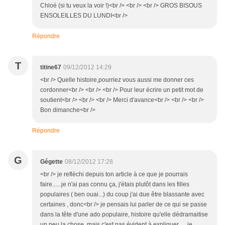
Chloé (si tu veux la voir !)<br /> <br /> <br /> GROS BISOUS
ENSOLEILLES DU LUNDI<br />
Répondre
T
titine67
09/12/2012 14:29
<br /> Quelle histoire,pourriez vous aussi me donner ces
cordonner<br /> <br /> <br /> Pour leur écrire un petit mot de
soutient<br /> <br /> <br /> Merci d'avance<br /> <br /> <br />
Bon dimanche<br />
Répondre
G
Gégette
08/12/2012 17:28
<br /> je reflèchi depuis ton article à ce que je pourrais
faire......je n'ai pas connu ça, j'étais plutôt dans les filles
populaires ( ben ouai...) du coup j'ai due être blassante avec
certaines , donc<br /> je pensais lui parler de ce qui se passe
dans la tête d'une ado populaire, histoire qu'elle dédramaitise
un peu la chose, mais c'est pas évident à expliquer..... je