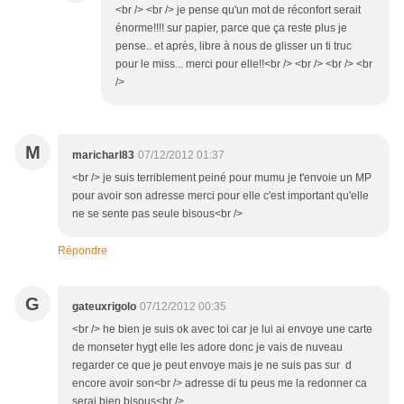
<br /> <br /> je pense qu'un mot de réconfort serait
énorme!!!! sur papier, parce que ça reste plus je
pense.. et après, libre à nous de glisser un ti truc
pour le miss... merci pour elle!!<br /> <br /> <br /> <br
/>
M
maricharl83
07/12/2012 01:37
<br /> je suis terriblement peiné pour mumu je t'envoie un MP
pour avoir son adresse merci pour elle c'est important qu'elle
ne se sente pas seule bisous<br />
Répondre
G
gateuxrigolo
07/12/2012 00:35
<br /> he bien je suis ok avec toi car je lui ai envoye une carte
de monseter hygt elle les adore donc je vais de nuveau
regarder ce que je peut envoye mais je ne suis pas sur d
encore avoir son<br /> adresse di tu peus me la redonner ca
serai bien bisous<br />