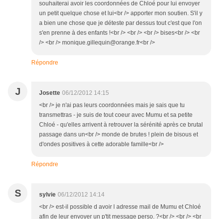
souhaiterai avoir les coordonnées de Chloé pour lui envoyer
un petit quelque chose et lui<br /> apporter mon soutien. S'il y
a bien une chose que je déteste par dessus tout c'est que l'on
s'en prenne à des enfants !<br /> <br /> <br /> bises<br /> <br
/> <br /> monique.gillequin@orange.fr<br />
Répondre
J
Josette
06/12/2012 14:15
<br /> je n'ai pas leurs coordonnées mais je sais que tu
transmettras - je suis de tout coeur avec Mumu et sa petite
Chloé - qu'elles arrivent à retrouver la sérénité après ce brutal
passage dans un<br /> monde de brutes ! plein de bisous et
d'ondes positives à cette adorable famille<br />
Répondre
S
sylvie
06/12/2012 14:14
<br /> est-il possible d avoir l adresse mail de Mumu et Chloé
afin de leur envoyer un p'tit message perso. ?<br /> <br /> <br