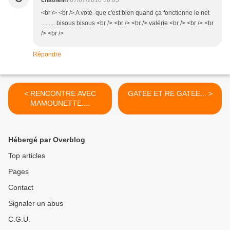
chathelin
07/07/2010 10:05
<br /> <br /> A voté que c'est bien quand ça fonctionne le net
......... bisous bisous <br /> <br /> <br /> valérie <br /> <br /> <br
/> <br />
Répondre
< RENCONTRE AVEC
GATEE ET RE GATEE... >
MAMOUNETTE....
Hébergé par Overblog
Top articles
Pages
Contact
Signaler un abus
C.G.U.