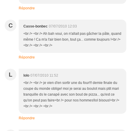
Répondre
C
Casse-bonbec
07/07/2010 12:03
<br /> <br /> Ah bah voui, on n'allait pas gâcher la pâte, quand
même ! Ca m'a l'air bien bon, tout ça... comme toujours !<br />
<br /> <br /> <br />
Répondre
L
lolo
07/07/2010 11:52
<br /> <br /> je vien d'en sortir une du four!!! demie finale du
coupe du monde oblige! moi je serai au boulot mais ptit mari
tranquille ds le canapé avec son bout de pizza... qu'est ce
qu'on peut pas faire<br /> pour nos hommes!lol bisous!<br />
<br /> <br /> <br />
Répondre