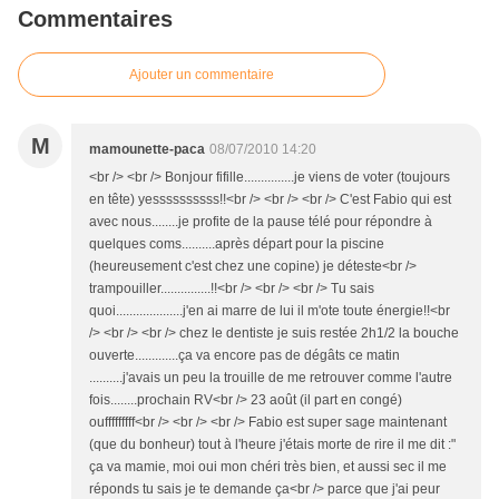
Commentaires
Ajouter un commentaire
M
mamounette-paca
08/07/2010 14:20
<br /> <br /> Bonjour fifille...............je viens de voter (toujours
en tête) yessssssssss!!<br /> <br /> <br /> C'est Fabio qui est
avec nous........je profite de la pause télé pour répondre à
quelques coms..........après départ pour la piscine
(heureusement c'est chez une copine) je déteste<br />
trampouiller...............!!<br /> <br /> <br /> Tu sais
quoi....................j'en ai marre de lui il m'ote toute énergie!!<br
/> <br /> <br /> chez le dentiste je suis restée 2h1/2 la bouche
ouverte.............ça va encore pas de dégâts ce matin
..........j'avais un peu la trouille de me retrouver comme l'autre
fois........prochain RV<br /> 23 août (il part en congé)
oufffffffff<br /> <br /> <br /> Fabio est super sage maintenant
(que du bonheur) tout à l'heure j'étais morte de rire il me dit :"
ça va mamie, moi oui mon chéri très bien, et aussi sec il me
réponds tu sais je te demande ça<br /> parce que j'ai peur