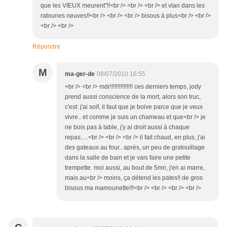
que les VIEUX meurent"!!<br /> <br /> <br /> et vlan dans les
ratounes neuves!!<br /> <br /> <br /> bisous à plus<br /> <br />
<br /> <br />
Répondre
M
ma-ger-de
08/07/2010 16:55
<br /> <br /> mdr!!!!!!!!!!!!!!! ces derniers temps, jody
prend aussi conscience de la mort, alors son truc,
c'est: j'ai soif, il faut que je boive parce que je veux
vivre.. et comme je suis un chameau et que<br /> je
ne bois pas à table, j'y ai droit aussi à chaque
repas.....<br /> <br /> <br /> il fait chaud, en plus, j'ai
des gateaux au four.. après, un peu de gratouillage
dans la salle de bain et je vais faire une petite
trempette. moi aussi, au bout de 5mn, j'en ai marre,
mais au<br /> moins, ça détend les pates!! de gros
bisous ma mamounette!!!<br /> <br /> <br /> <br />