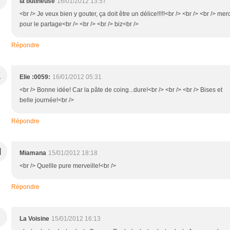
la butineuse
16/01/2012 13:57
<br /> Je veux bien y gouter, ça doit être un délice!!!!!<br /> <br /> <br /> merc
pour le partage<br /> <br /> <br /> biz<br />
Répondre
E
Elie :0059:
16/01/2012 05:31
<br /> Bonne idée! Car la pâte de coing...dure!<br /> <br /> <br /> Bises et
belle journée!<br />
Répondre
M
Miamana
15/01/2012 18:18
<br /> Quellle pure merveille!<br />
Répondre
La Voisine
15/01/2012 16:13