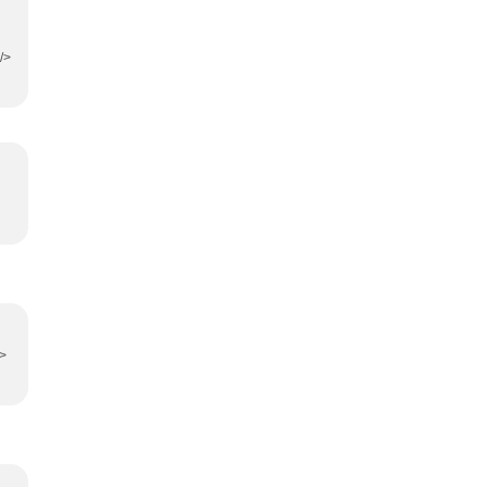
/>
/>