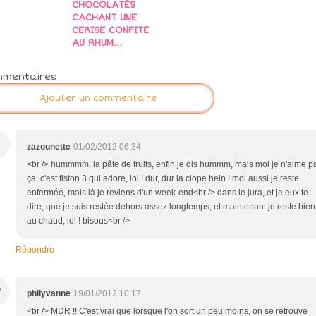
CHOCOLATÉS
CACHANT UNE
CERISE CONFITE
AU RHUM...
mmentaires
Ajouter un commentaire
zazounette
01/02/2012 06:34
<br /> hummmm, la pâte de fruits, enfin je dis hummm, mais moi je n'aime p
ça, c'est fiston 3 qui adore, lol ! dur, dur la clope hein ! moi aussi je reste
enfermée, mais là je reviens d'un week-end<br /> dans le jura, et je eux te
dire, que je suis restée dehors assez longtemps, et maintenant je reste bien
au chaud, lol ! bisous<br />
Répondre
P
philyvanne
19/01/2012 10:17
<br /> MDR !! C'est vrai que lorsque l'on sort un peu moins, on se retrouve