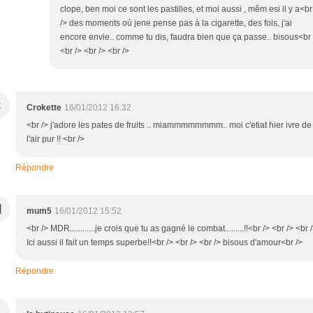
clope, ben moi ce sont les pastilles, et moi aussi , mêm esi il y a<br
/> des moments où jene pense pas à la cigarette, des fois, j'ai
encore envie.. comme tu dis, faudra bien que ça passe.. bisous<br 
<br /> <br /> <br />
C
Crokette
16/01/2012 16:32
<br /> j'adore les pates de fruits .. miammmmmmmm.. moi c'etiat hier ivre de
l'air pur !! <br />
Répondre
M
mum5
16/01/2012 15:52
<br /> MDR............je crois que tu as gagné le combat.........!!<br /> <br /> <br 
Ici aussi il fait un temps superbe!!<br /> <br /> <br /> bisous d'amour<br />
Répondre