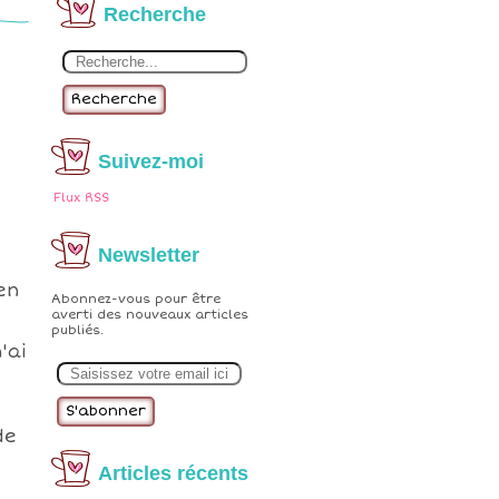
Recherche
Recherche
Suivez-moi
Flux RSS
Newsletter
en
Abonnez-vous pour être
averti des nouveaux articles
publiés.
'ai
E
m
a
i
l
de
Articles récents