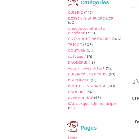
Catégories
CUISINE
(997)
DESSERTS et SUCRERIES
(601)
anecdotes et mots
d'enfant
(295)
GATEAUX ET BRIOCHES
(266)
TRICOT
(209)
COUTURE
(171)
astuces
(139)
BRODERIE
(113)
vous m'avez offert
(93)
CUISINER LES RESTES
(67)
j
BRICOLAGE
(61)
PLANTES JARDINAGE
(60)
CROCHET
(56)
un
avec ma MAP
(55)
SAL auxquels je participe....
(49)
n
Pages
Links