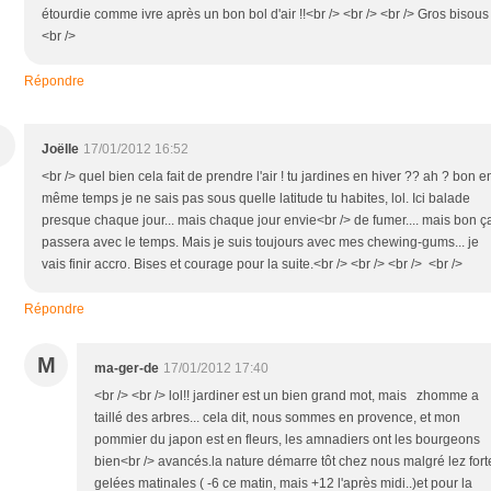
étourdie comme ivre après un bon bol d'air !!<br /> <br /> <br /> Gros bisous 
<br />
Répondre
Joëlle
17/01/2012 16:52
<br /> quel bien cela fait de prendre l'air ! tu jardines en hiver ?? ah ? bon e
même temps je ne sais pas sous quelle latitude tu habites, lol. Ici balade
presque chaque jour... mais chaque jour envie<br /> de fumer.... mais bon ç
passera avec le temps. Mais je suis toujours avec mes chewing-gums... je
vais finir accro. Bises et courage pour la suite.<br /> <br /> <br /> <br />
Répondre
M
ma-ger-de
17/01/2012 17:40
<br /> <br /> lol!! jardiner est un bien grand mot, mais zhomme a
taillé des arbres... cela dit, nous sommes en provence, et mon
pommier du japon est en fleurs, les amnadiers ont les bourgeons
bien<br /> avancés.la nature démarre tôt chez nous malgré lez fort
gelées matinales ( -6 ce matin, mais +12 l'après midi..)et pour la