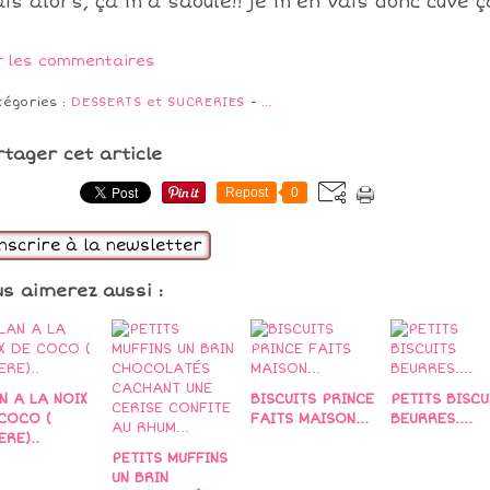
is alors, ça m'a saoulé!! je m'en vais donc cuvé ça
r les commentaires
tégories :
DESSERTS et SUCRERIES
-
…
rtager cet article
Repost
0
inscrire à la newsletter
us aimerez aussi :
N A LA NOIX
BISCUITS PRINCE
PETITS BISCU
COCO (
FAITS MAISON...
BEURRES....
ERE)..
PETITS MUFFINS
UN BRIN