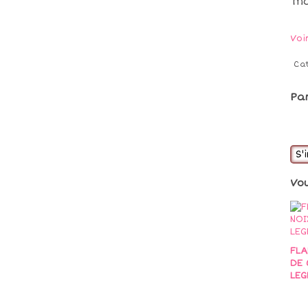
ma
Voi
Ca
Pa
S'
Vo
FLA
DE 
LEG