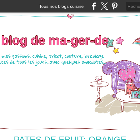
Tous nos blogs cuisine
 blog de ma-ger-de
mes passions: cuisine, tricot, couture, bricolage
ces de tous les jours...avec quelques anecdotes...
PATES DE FRUIT: ORANGE