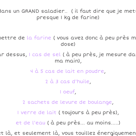
dans un GRAND saladier.. ( il faut dire que je met
presque 1 kg de farine)
ettre de
la farine
( vous avez donc à peu près 
dose)
ar dessus,
1 cas de sel
( à peu près, je mesure d
ma main),
4 à 5 cas de lait en poudre
,
2 à 3 cas d'huile
,
1 oeuf
,
2 sachets de levure de boulange
,
1 verre de lait
( toujours à peu près),
et de l'eau
( à peu près... au moins.....)
et là, et seulement là, vous touillez énergiquemen