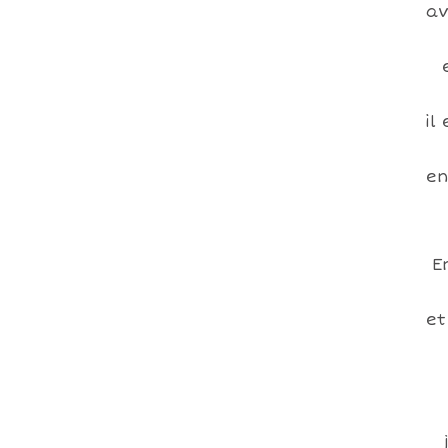
av
il
en
E
et