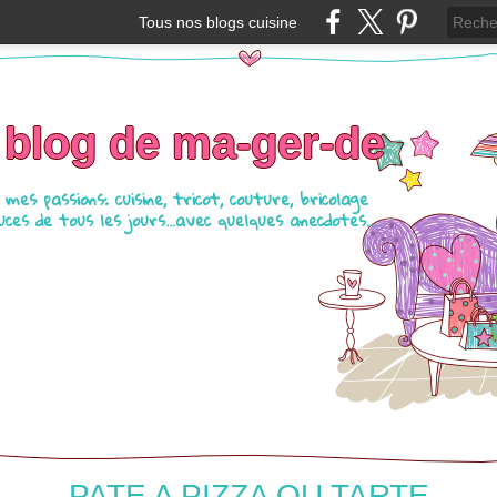
Tous nos blogs cuisine
 blog de ma-ger-de
mes passions: cuisine, tricot, couture, bricolage
ces de tous les jours...avec quelques anecdotes...
PATE A PIZZA OU TARTE