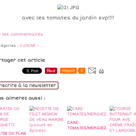
avec les tomates du jardin svp!!!!
r les commentaires
tégories :
CUISINE
-
…
rtager cet article
Repost
0
inscrire à la newsletter
us aimerez aussi :
CAKE
TOMATES/MERGUEZ
TIN OU FLAN