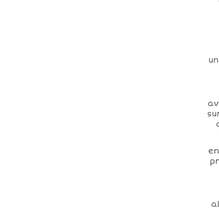
un
av
su
en
pr
a