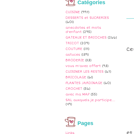
Catégories
CUISINE
(997)
DESSERTS et SUCRERIES
(601)
anecdotes et mots
d'enfant
(295)
GATEAUX ET BRIOCHES
(266)
TRICOT
(209)
Ce
COUTURE
(171)
astuces
(139)
BRODERIE
(113)
vous m'avez offert
(93)
CUISINER LES RESTES
(67)
BRICOLAGE
(61)
PLANTES JARDINAGE
(60)
CROCHET
(56)
avec ma MAP
(55)
SAL auxquels je participe....
(49)
Pages
et
Links