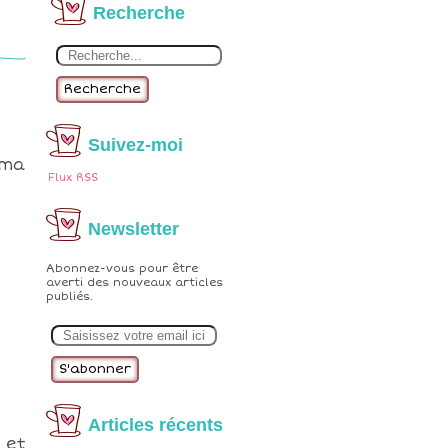
Recherche
Recherche
Suivez-moi
 ma
Flux RSS
Newsletter
Abonnez-vous pour être
averti des nouveaux articles
publiés.
E
m
a
i
l
Articles récents
 et