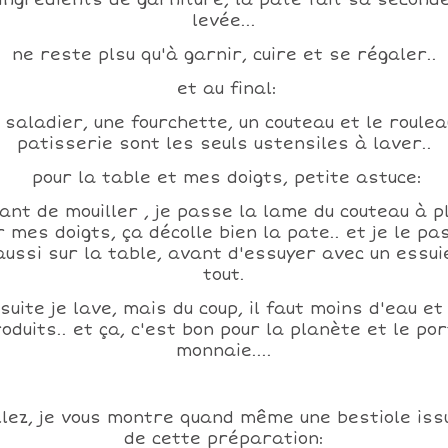
ingrédients de garniture, la pate fait sa second
levée...
ne reste plsu qu'à garnir, cuire et se régaler..
et au final:
 saladier, une fourchette, un couteau et le roulea
patisserie sont les seuls ustensiles à laver..
pour la table et mes doigts, petite astuce:
ant de mouiller , je passe la lame du couteau à p
r mes doigts, ça décolle bien la pate.. et je le pa
aussi sur la table, avant d'essuyer avec un essui
tout.
suite je lave, mais du coup, il faut moins d'eau et
oduits.. et ça, c'est bon pour la planète et le po
monnaie....
llez, je vous montre quand même une bestiole iss
de cette préparation: