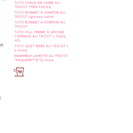
TUTO CHALE EN LAINE AU
TRICOT TRES FACILE
TUTO BONNET A POMPON AU
TRICOT (grosse laine)
TUTO BONNET A POMPON AU
TRICOT
TUTO PULL FEMME A GROSSE
TORSADE AU TRICOT ( Taille
40)
nt
TUTO GILET BEBE AU TRICOT (
6 mois)
ENSEMBLE LAYETTE AU TRICOT
"PAQUERETTE"/6 mois
t