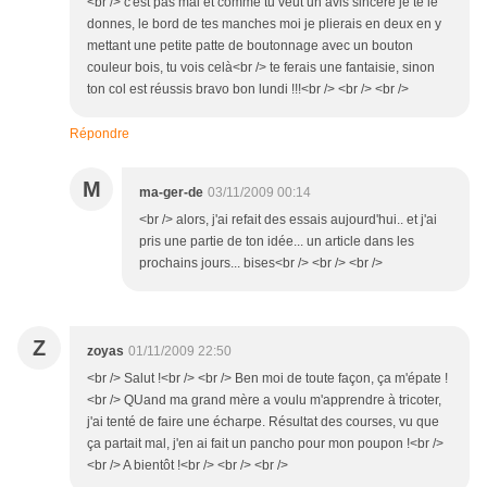
<br /> c'est pas mal et comme tu veut un avis sincère je te le
donnes, le bord de tes manches moi je plierais en deux en y
mettant une petite patte de boutonnage avec un bouton
couleur bois, tu vois celà<br /> te ferais une fantaisie, sinon
ton col est réussis bravo bon lundi !!!<br /> <br /> <br />
Répondre
M
ma-ger-de
03/11/2009 00:14
<br /> alors, j'ai refait des essais aujourd'hui.. et j'ai
pris une partie de ton idée... un article dans les
prochains jours... bises<br /> <br /> <br />
Z
zoyas
01/11/2009 22:50
<br /> Salut !<br /> <br /> Ben moi de toute façon, ça m'épate !
<br /> QUand ma grand mère a voulu m'apprendre à tricoter,
j'ai tenté de faire une écharpe. Résultat des courses, vu que
ça partait mal, j'en ai fait un pancho pour mon poupon !<br />
<br /> A bientôt !<br /> <br /> <br />