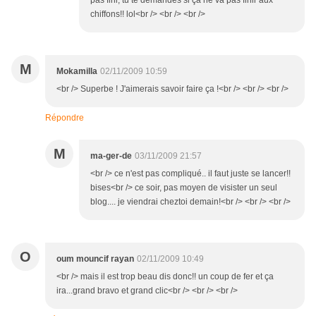
pas fini, tu te demandes si ça ne va pas finir aux
chiffons!! lol<br /> <br /> <br />
M
Mokamilla
02/11/2009 10:59
<br /> Superbe ! J'aimerais savoir faire ça !<br /> <br /> <br />
Répondre
M
ma-ger-de
03/11/2009 21:57
<br /> ce n'est pas compliqué.. il faut juste se lancer!!
bises<br /> ce soir, pas moyen de visister un seul
blog.... je viendrai cheztoi demain!<br /> <br /> <br />
O
oum mouncif rayan
02/11/2009 10:49
<br /> mais il est trop beau dis donc!! un coup de fer et ça
ira...grand bravo et grand clic<br /> <br /> <br />