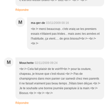
C'est très réussi! Bravo!<br /> Bizz<br /> <br /> <br />
Répondre
M
ma-ger-de
03/11/2009 00:16
<br /> merci beaucoup.. c'ets vraiq ue les premiers
essais n'étaient pas tristes... mais avec les années et
l'habitude, ça vient..... de gros bisosu!!<br /> <br />
<br />
M
Mouchette
02/11/2009 09:24
<br /> Cela fait plaisir de te voir!!!!<br /> pour ta couture,
chapeau, je trouve que c'est réussi.<br /> Pas de
champignons dans mon panier car samedi chez mes parents
il ne faisait vraiment pas beau temps. J'étais bien déçue.<br />
Je te souhaite une bonne journée parapluie à la main.<br />
Bisous.<br /> <br /> <br />
Répondre