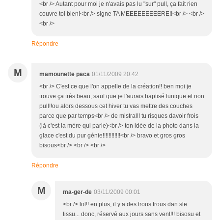
<br /> Autant pour moi je n'avais pas lu "sur" pull, ça fait rien
couvre toi bien!<br /> signe TA MEEEEEEEEERE!!<br /> <br />
<br />
Répondre
M
mamounette paca
01/11/2009 20:42
<br /> C'est ce que l'on appelle de la création!! ben moi je
trouve ça très beau, sauf que je l'aurais baptisé tunique et non
pull!!ou alors dessous cet hiver tu vas mettre des couches
parce que par temps<br /> de mistral!! tu risques davoir frois
(là c'est la mère qui parle)<br /> ton idée de la photo dans la
glace c'est du pur génie!!!!!!!!!!!!<br /> bravo et gros gros
bisous<br /> <br /> <br />
Répondre
M
ma-ger-de
03/11/2009 00:01
<br /> lol!! en plus, il y a des trous trous dan sle
tissu... donc, réservé aux jours sans vent!!! bisosu et