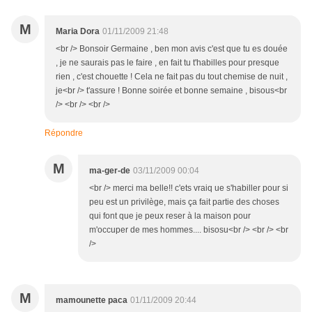
M
Maria Dora
01/11/2009 21:48
<br /> Bonsoir Germaine , ben mon avis c'est que tu es douée
, je ne saurais pas le faire , en fait tu t'habilles pour presque
rien , c'est chouette ! Cela ne fait pas du tout chemise de nuit ,
je<br /> t'assure ! Bonne soirée et bonne semaine , bisous<br
/> <br /> <br />
Répondre
M
ma-ger-de
03/11/2009 00:04
<br /> merci ma belle!! c'ets vraiq ue s'habiller pour si
peu est un privilège, mais ça fait partie des choses
qui font que je peux reser à la maison pour
m'occuper de mes hommes.... bisosu<br /> <br /> <br
/>
M
mamounette paca
01/11/2009 20:44