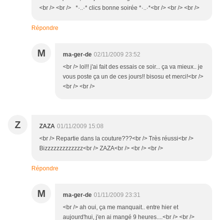
<br /> <br /> *·..·* clics bonne soirée *·..·*<br /> <br /> <br />
Répondre
M
ma-ger-de
02/11/2009 23:52
<br /> lol!! j'ai fait des essais ce soir... ça va mieux.. je
vous poste ça un de ces jours!! bisosu et merci!<br />
<br /> <br />
Z
ZAZA
01/11/2009 15:08
<br /> Repartie dans la couture???<br /> Très réussi<br />
Bizzzzzzzzzzzzz<br /> ZAZA<br /> <br /> <br />
Répondre
M
ma-ger-de
01/11/2009 23:31
<br /> ah oui, ça me manquait.. entre hier et
aujourd'hui, j'en ai mangé 9 heures....<br /> <br />