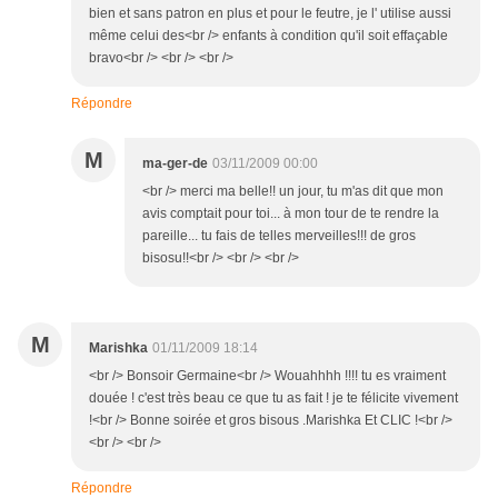
bien et sans patron en plus et pour le feutre, je l' utilise aussi
même celui des<br /> enfants à condition qu'il soit effaçable
bravo<br /> <br /> <br />
Répondre
M
ma-ger-de
03/11/2009 00:00
<br /> merci ma belle!! un jour, tu m'as dit que mon
avis comptait pour toi... à mon tour de te rendre la
pareille... tu fais de telles merveilles!!! de gros
bisosu!!<br /> <br /> <br />
M
Marishka
01/11/2009 18:14
<br /> Bonsoir Germaine<br /> Wouahhhh !!!! tu es vraiment
douée ! c'est très beau ce que tu as fait ! je te félicite vivement
!<br /> Bonne soirée et gros bisous .Marishka Et CLIC !<br />
<br /> <br />
Répondre