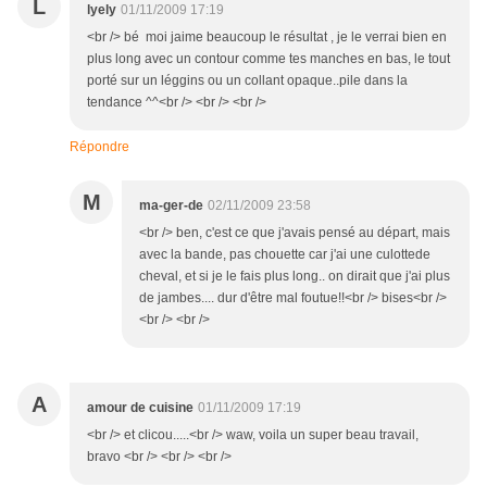
L
lyely
01/11/2009 17:19
<br /> bé moi jaime beaucoup le résultat , je le verrai bien en
plus long avec un contour comme tes manches en bas, le tout
porté sur un léggins ou un collant opaque..pile dans la
tendance ^^<br /> <br /> <br />
Répondre
M
ma-ger-de
02/11/2009 23:58
<br /> ben, c'est ce que j'avais pensé au départ, mais
avec la bande, pas chouette car j'ai une culottede
cheval, et si je le fais plus long.. on dirait que j'ai plus
de jambes.... dur d'être mal foutue!!<br /> bises<br />
<br /> <br />
A
amour de cuisine
01/11/2009 17:19
<br /> et clicou.....<br /> waw, voila un super beau travail,
bravo <br /> <br /> <br />