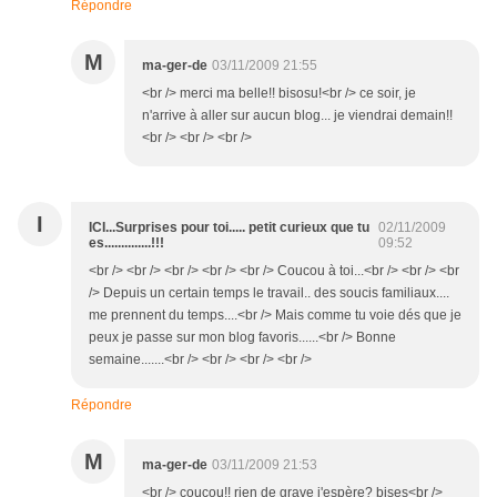
Répondre
M
ma-ger-de
03/11/2009 21:55
<br /> merci ma belle!! bisosu!<br /> ce soir, je
n'arrive à aller sur aucun blog... je viendrai demain!!
<br /> <br /> <br />
I
ICI...Surprises pour toi..... petit curieux que tu
02/11/2009
es..............!!!
09:52
<br /> <br /> <br /> <br /> <br /> Coucou à toi...<br /> <br /> <br
/> Depuis un certain temps le travail.. des soucis familiaux....
me prennent du temps....<br /> Mais comme tu voie dés que je
peux je passe sur mon blog favoris......<br /> Bonne
semaine.......<br /> <br /> <br /> <br />
Répondre
M
ma-ger-de
03/11/2009 21:53
<br /> coucou!! rien de grave j'espère? bises<br />