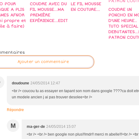
O POUR
COUDRE AVEC DU
LE FIL MOUSSE
QUE A PLIS
FIL MOUSSE...MA
EN COUTURE...
COUDRE UN
RMES AFNOR
PREMIÈRE
PONCHO EN M
ini propre et
EXPÉRIENCE...EDIT
D'UNE HEURE..
ile à faire)
TUTO SPECIAL
DEBUTANTES...
PATRON COUT
mmentaires
Ajouter un commentaire
D
doudoune
24/05/2014 12:47
<br /> coucou tu as essayer en tapant son nom dans google ????ca doit etr
un modele ancien j ai pas trouver desolee<br />
Répondre
M
ma-ger-de
24/05/2014 15:07
<br /> <br /> ben google non plus!!!mdr!! merci m abelle!!!<br /> <br