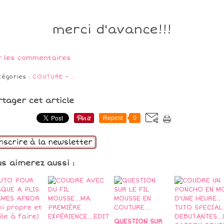
merci d'avance!!!
r les commentaires
tégories :
COUTURE
-
…
rtager cet article
Repost
0
inscrire à la newsletter
us aimerez aussi :
QUESTION SUR