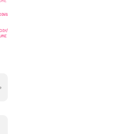
OINS
DIY/
URE
e