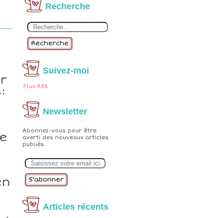
Recherche
Recherche
Suivez-moi
ur
Flux RSS
:
Newsletter
n
Abonnez-vous pour être
le
averti des nouveaux articles
publiés.
E
m
a
i
en
l
Articles récents