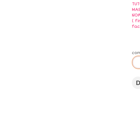
TUT
MAS
NO
( f
fac
co