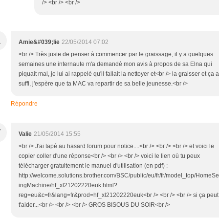
/> <br /> <br />
A
Amie&#039;lie
22/05/2014 07:02
<br /> Très juste de penser à commencer par le graissage, il y a quelques
semaines une internaute m'a demandé mon avis à propos de sa Elna qui
piquait mal, je lui ai rappelé qu'il fallait la nettoyer et<br /> la graisser et ça a
suffi, j'espère que ta MAC va repartir de sa belle jeunesse.<br />
Répondre
V
Valie
21/05/2014 15:55
<br /> J'ai tapé au hasard forum pour notice....<br /> <br /> <br /> et voici le
copier coller d'une réponse<br /> <br /> <br /> voici le lien où tu peux
télécharger gratuitement le manuel d'utilisation (en pdf) :
http://welcome.solutions.brother.com/BSC/public/eu/fr/fr/model_top/HomeS
ingMachine/hf_xl21202220euk.html?
reg=eu&c=fr&lang=fr&prod=hf_xl21202220euk<br /> <br /> <br /> si ça peut
t'aider...<br /> <br /> <br /> GROS BISOUS DU SOIR<br />