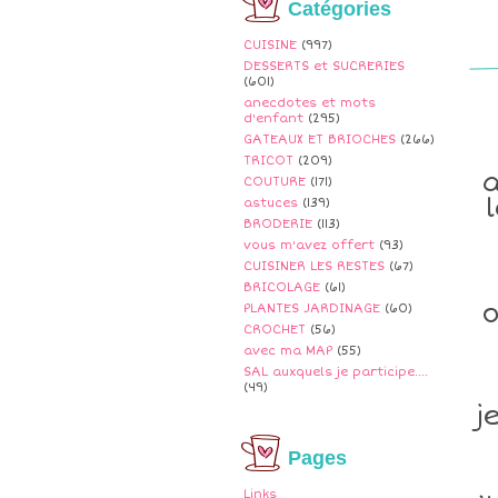
Catégories
CUISINE
(997)
DESSERTS et SUCRERIES
(601)
anecdotes et mots
d'enfant
(295)
GATEAUX ET BRIOCHES
(266)
TRICOT
(209)
a
COUTURE
(171)
astuces
(139)
BRODERIE
(113)
vous m'avez offert
(93)
CUISINER LES RESTES
(67)
BRICOLAGE
(61)
o
PLANTES JARDINAGE
(60)
CROCHET
(56)
avec ma MAP
(55)
SAL auxquels je participe....
(49)
j
Pages
Links