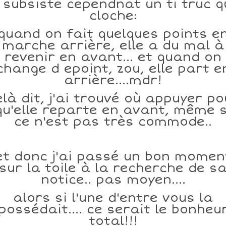
l subsiste cependnat un ti truc q
cloche:
quand on fait quelques points e
marche arrière, elle a du mal à
revenir en avant... et quand on
change d epoint, zou, elle part e
arrière....mdr!
elà dit, j'ai trouvé où appuyer po
qu'elle reparte en avant, même s
ce n'est pas très commode..
et donc j'ai passé un bon momen
sur la toile à la recherche de s
notice.. pas moyen....
alors si l'une d'entre vous la
possédait.... ce serait le bonheu
total!!!