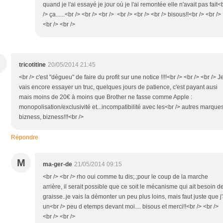
quand je l'ai essayé je jour où je l'ai remontée elle n'avait pas fait<
/> ça......<br /> <br /> <br /> <br /> <br /> <br /> bisous!!<br /> <br />
<br /> <br />
tricotitine
20/05/2014 21:45
<br /> c'est "dégueu" de faire du profit sur une notice !!!!<br /> <br /> <br /> J
vais encore essayer un truc, quelques jours de patience, c'est payant ausi
mais moins de 20€ à moins que Brother ne fasse comme Apple :
monopolisation/exclusivité et...incompatibilité avec les<br /> autres marques
bizness, bizness!!!<br />
Répondre
M
ma-ger-de
21/05/2014 09:15
<br /> <br /> rho oui comme tu dis;.;pour le coup de la marche
arrière, il serait possible que ce soit le mécanisme qui ait besoin d
graisse..je vais la démonter un peu plus loins, mais faut juste que j'
un<br /> peu d etemps devant moi.... bisous et merci!!<br /> <br />
<br /> <br />