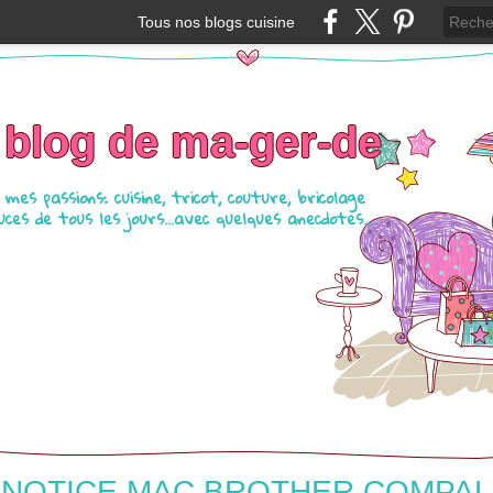
Tous nos blogs cuisine
 blog de ma-ger-de
mes passions: cuisine, tricot, couture, bricolage
ces de tous les jours...avec quelques anecdotes...
NOTICE MAC BROTHER COMPAL