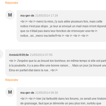
Répondre
M
ma-ger-de
21/05/2014 17:29
<br /> <br /> merci la miss, j'y suis allée plusieurs fois, mais cette
notice n'est pas dispo , je leur ai envoyé un mail mais m'ont répon
que ce n'était pas dans leur fonction de m'envoyer une<br />
notice...sic..;merci ma belle!!!<br /> <br /> <br /> <br />
A
Amie&#039;lie
21/05/2014 07:05
<br /> J'espère que tu as trouvé ton bonheur, en même temps si elle est part
à la poubelle, il y a peu-être une bonne raison... . Mais un jour j'ai trouvé un
Elna en parfait état dans la rue...<br />
Répondre
M
ma-ger-de
21/05/2014 09:30
<br /> <br /> hier j'ai farfouillé dans les forums, ce serait une histoir
de graissage, faut que je démonte un peu plus loin, surtotu que