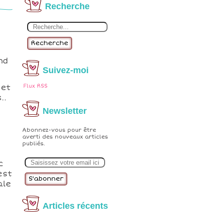
Recherche
Recherche
nd
Suivez-moi
 et
Flux RSS
..
Newsletter
Abonnez-vous pour être
averti des nouveaux articles
publiés.
E
c
m
a
est
i
ale
l
Articles récents