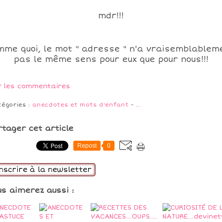
mdr!!!
mme quoi, le mot " adresse " n'a vraisemblablem
pas le même sens pour eux que pour nous!!!
r les commentaires
tégories :
anecdotes et mots d'enfant
-
…
rtager cet article
Repost
0
inscrire à la newsletter
us aimerez aussi :