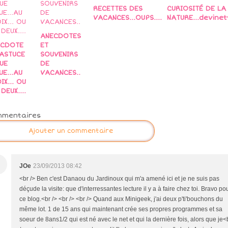
RECETTES DES
CURIOSITÉ DE LA
VACANCES...OUPS....
NATURE...devinett
ANECDOTES
ECDOTE
ET
ASTUCE
SOUVENIRS
UE
DE
UE...AU
VACANCES..
IX... OU
DEUX....
mmentaires
Ajouter un commentaire
JOe
23/09/2013 08:42
<br /> Ben c'est Danaou du Jardinoux qui m'a amené ici et je ne suis pas
déçude la visite: que d'interressantes lecture il y a à faire chez toi. Bravo po
ce blog.<br /> <br /> <br /> Quand aux Minigeek, j'ai deux p'ti'bouchons du
même lot. 1 de 15 ans qui maintenant crée ses propres programmes et sa
soeur de 8ans1/2 qui est né avec le net et qui la dernière fois, alors que je<