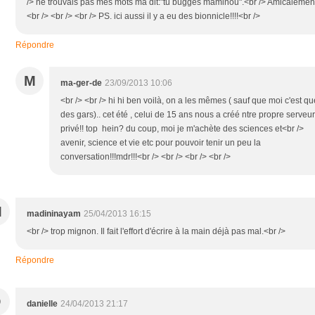
/> ne trouvais pas mes mots ma dit:"tu bugges maminou".<br /> Amicalemen
<br /> <br /> <br /> PS. ici aussi il y a eu des bionnicle!!!!<br />
Répondre
M
ma-ger-de
23/09/2013 10:06
<br /> <br /> hi hi ben voilà, on a les mêmes ( sauf que moi c'est qu
des gars).. cet été , celui de 15 ans nous a créé ntre propre serveur
privé!! top hein? du coup, moi je m'achète des sciences et<br />
avenir, science et vie etc pour pouvoir tenir un peu la
conversation!!!mdr!!!<br /> <br /> <br /> <br />
M
madininayam
25/04/2013 16:15
<br /> trop mignon. Il fait l'effort d'écrire à la main déjà pas mal.<br />
Répondre
D
danielle
24/04/2013 21:17