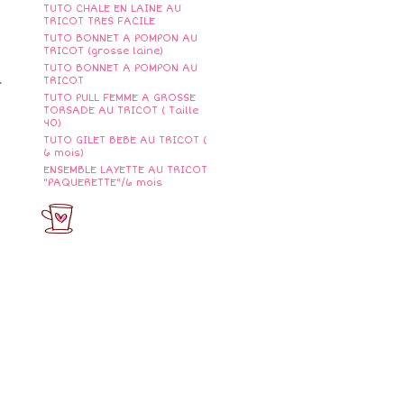
TUTO CHALE EN LAINE AU
TRICOT TRES FACILE
TUTO BONNET A POMPON AU
TRICOT (grosse laine)
TUTO BONNET A POMPON AU
à
TRICOT
TUTO PULL FEMME A GROSSE
TORSADE AU TRICOT ( Taille
40)
TUTO GILET BEBE AU TRICOT (
6 mois)
ENSEMBLE LAYETTE AU TRICOT
"PAQUERETTE"/6 mois