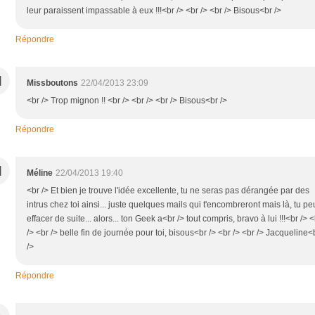
leur paraissent impassable à eux !!!<br /> <br /> <br /> Bisous<br />
Répondre
M
Missboutons
22/04/2013 23:09
<br /> Trop mignon !! <br /> <br /> <br /> Bisous<br />
Répondre
M
Méline
22/04/2013 19:40
<br /> Et bien je trouve l'idée excellente, tu ne seras pas dérangée par des
intrus chez toi ainsi... juste quelques mails qui t'encombreront mais là, tu pe
effacer de suite... alors... ton Geek a<br /> tout compris, bravo à lui !!!<br /> 
/> <br /> belle fin de journée pour toi, bisous<br /> <br /> <br /> Jacqueline<
/>
Répondre