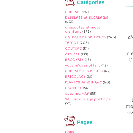
Catégories
CUISINE
(997)
DESSERTS et SUCRERIES
(601)
anecdotes et mots
d'enfant
(295)
c
GATEAUX ET BRIOCHES
(266)
TRICOT
(209)
COUTURE
(171)
c'
astuces
(139)
l
BRODERIE
(113)
vous m'avez offert
(93)
CUISINER LES RESTES
(67)
BRICOLAGE
(61)
PLANTES JARDINAGE
(60)
CROCHET
(56)
avec ma MAP
(55)
SAL auxquels je participe....
(49)
mo
av
Pages
Links