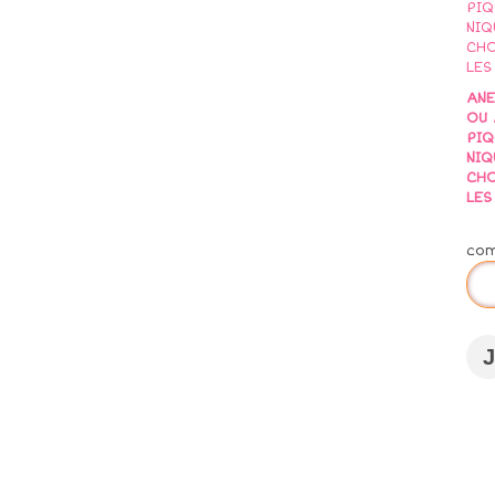
AN
OU 
PIQ
NIQ
CHO
LES 
co
J