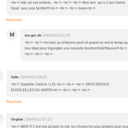
<br /> mdr..ah ces enfants...<br /> <br /> <br /> Mon tom qui a 2 ans manie
l'ipad avec une facilite!!!!<br /> <br /> <br /> bises<br />
Répondre
M
ma-ger-de
24/04/2013 21:55
<br /> <br /> rho ben ça m'étonne pas!! et quand on voit le temps qu'
nou sfaut pour ingurgiter une nouevlle fonction!!mdr!!bisous!!<br />
<br /> <br /> <br />
V
Valie
23/04/2013 08:02
<br /> Superbe ! j'adore ! LOL<br /> <br /> <br /> GROS BISOUS
ENSOLEILLES DU MARDI<br /> <br /> <br /> <br />
Répondre
V
Virginie
23/04/2013 07:33
<br /> MDR !!! C'est vrai qu'avec le net, les choses les plus simples pour no