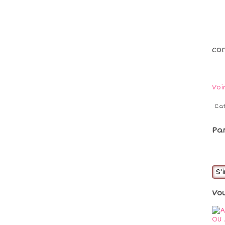
co
Voi
Ca
Pa
S'
Vo