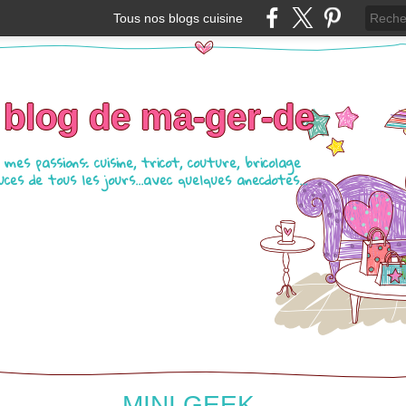
Tous nos blogs cuisine
 blog de ma-ger-de
mes passions: cuisine, tricot, couture, bricolage
ces de tous les jours...avec quelques anecdotes...
MINI GEEK....