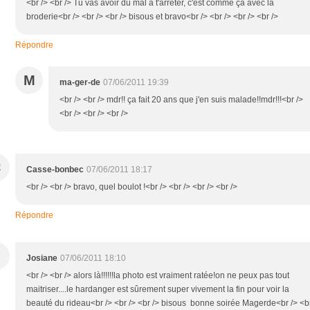
<br /> <br /> Tu vas avoir du mal à t'arrêter, c'est comme ça avec la
broderie<br /> <br /> <br /> bisous et bravo<br /> <br /> <br /> <br />
Répondre
M
ma-ger-de
07/06/2011 19:39
<br /> <br /> mdr!! ça fait 20 ans que j'en suis malade!!mdr!!!<br />
<br /> <br /> <br />
C
Casse-bonbec
07/06/2011 18:17
<br /> <br /> bravo, quel boulot !<br /> <br /> <br /> <br />
Répondre
Josiane
07/06/2011 18:10
<br /> <br /> alors là!!!!!!la photo est vraiment ratée!on ne peux pas tout
maitriser....le hardanger est sûrement super vivement la fin pour voir la
beauté du rideau<br /> <br /> <br /> bisous bonne soirée Magerde<br /> <b