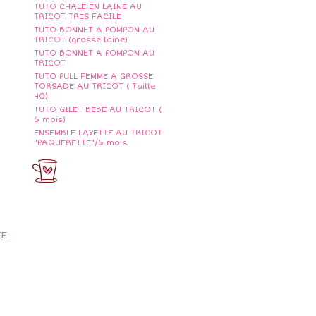
TUTO CHALE EN LAINE AU
TRICOT TRES FACILE
TUTO BONNET A POMPON AU
TRICOT (grosse laine)
TUTO BONNET A POMPON AU
TRICOT
TUTO PULL FEMME A GROSSE
TORSADE AU TRICOT ( Taille
40)
TUTO GILET BEBE AU TRICOT (
6 mois)
ENSEMBLE LAYETTE AU TRICOT
"PAQUERETTE"/6 mois