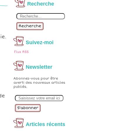
Recherche
Recherche
ie.
Suivez-moi
Flux RSS
Newsletter
Abonnez-vous pour être
averti des nouveaux articles
publiés.
E
de
m
a
i
l
Articles récents