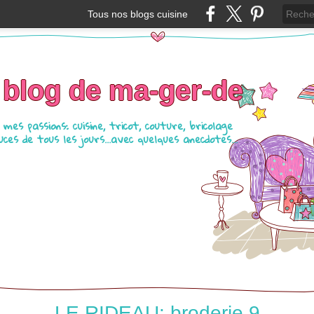
Tous nos blogs cuisine
 blog de ma-ger-de
mes passions: cuisine, tricot, couture, bricolage
ces de tous les jours...avec quelques anecdotes...
LE RIDEAU: broderie 9