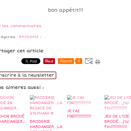
bon appétit!!!
r les commentaires
tégories :
BRODERIE
-
…
rtager cet article
Repost
0
inscrire à la newsletter
us aimerez aussi :
JE l'AI
CHON BRODÉ
FINI!!!!!!!!!!!!!!
JEU DE L'OIE
HARDANGER...
BRODERIE
BRODÉ....j'ai
HARDANGER...LA
fini!!!!!!!!!!!!!