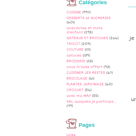
Catégories
CUISINE
(997)
DESSERTS et SUCRERIES
(601)
anecdotes et mots
d'enfant
(295)
je
GATEAUX ET BRIOCHES
(266)
TRICOT
(209)
COUTURE
(171)
astuces
(139)
BRODERIE
(113)
vous m'avez offert
(93)
CUISINER LES RESTES
(67)
BRICOLAGE
(61)
PLANTES JARDINAGE
(60)
CROCHET
(56)
avec ma MAP
(55)
u
SAL auxquels je participe....
(49)
Pages
Links