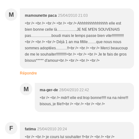
M
mamounette paca
25/04/2010 21:03
<br /> <br /> <br /> <br /> <br /> Ahhhhhhhhhhhhh elle est
bien bonne celle là.....................JE NE M'EN SOUVENAIS
pas......................boudi mais le temps passe bien vite!!!!!!!!!!!!!
<br /> <br /> <br /> Déjà 1 an ma fifille.........que nous nous
sommes adoptées............!!<br /> <br /> <br /> Merci beaucoup
de me le souhaiter!!!!!!!!!!!<br /> <br /> <br /> Je te fais de gros
bisous***** d'amour<br /> <br /> <br /> <br />
Répondre
M
ma-ger-de
28/04/2010 22:42
<br /> <br /> mdr!! elle est trop bonne!!!!! na na nère!!!
bisous, je file!!<br /> <br /> <br /> <br />
F
fatima
25/04/2010 20:24
<br /> <br /> je cours lui souhaiter !!<br /> <br /> <br />