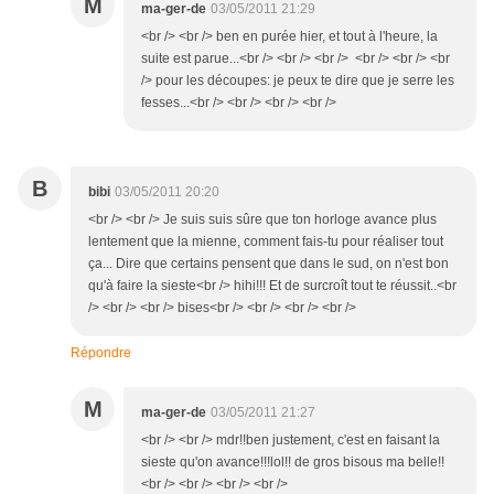
M
ma-ger-de
03/05/2011 21:29
<br /> <br /> ben en purée hier, et tout à l'heure, la
suite est parue...<br /> <br /> <br /> <br /> <br /> <br
/> pour les découpes: je peux te dire que je serre les
fesses...<br /> <br /> <br /> <br />
B
bibi
03/05/2011 20:20
<br /> <br /> Je suis suis sûre que ton horloge avance plus
lentement que la mienne, comment fais-tu pour réaliser tout
ça... Dire que certains pensent que dans le sud, on n'est bon
qu'à faire la sieste<br /> hihi!!! Et de surcroît tout te réussit..<br
/> <br /> <br /> bises<br /> <br /> <br /> <br />
Répondre
M
ma-ger-de
03/05/2011 21:27
<br /> <br /> mdr!!ben justement, c'est en faisant la
sieste qu'on avance!!!lol!! de gros bisous ma belle!!
<br /> <br /> <br /> <br />