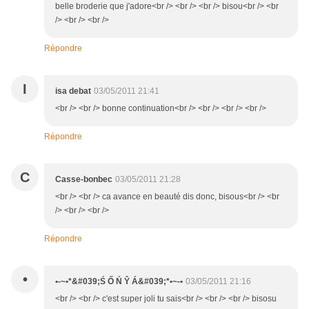
belle broderie que j'adore<br /> <br /> <br /> bisou<br /> <br
/> <br /> <br />
Répondre
I
isa debat
03/05/2011 21:41
<br /> <br /> bonne continuation<br /> <br /> <br /> <br />
Répondre
C
Casse-bonbec
03/05/2011 21:28
<br /> <br /> ca avance en beauté dis donc, bisous<br /> <br
/> <br /> <br />
Répondre
•
•-~•*&#039;Ś Ő Ń Ŷ Á&#039;*•~-•
03/05/2011 21:16
<br /> <br /> c'est super joli tu sais<br /> <br /> <br /> bisosu