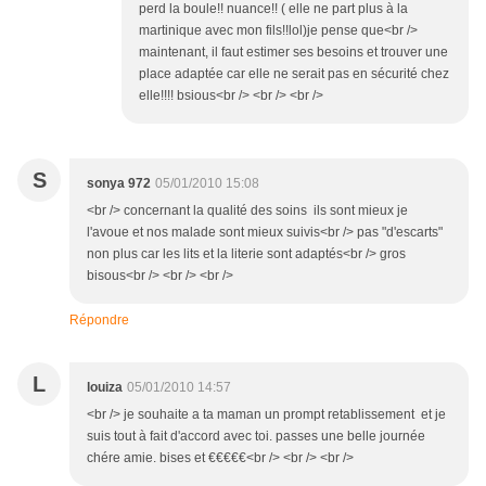
perd la boule!! nuance!! ( elle ne part plus à la
martinique avec mon fils!!lol)je pense que<br />
maintenant, il faut estimer ses besoins et trouver une
place adaptée car elle ne serait pas en sécurité chez
elle!!!! bsious<br /> <br /> <br />
S
sonya 972
05/01/2010 15:08
<br /> concernant la qualité des soins ils sont mieux je
l'avoue et nos malade sont mieux suivis<br /> pas "d'escarts"
non plus car les lits et la literie sont adaptés<br /> gros
bisous<br /> <br /> <br />
Répondre
L
louiza
05/01/2010 14:57
<br /> je souhaite a ta maman un prompt retablissement et je
suis tout à fait d'accord avec toi. passes une belle journée
chére amie. bises et €€€€€<br /> <br /> <br />