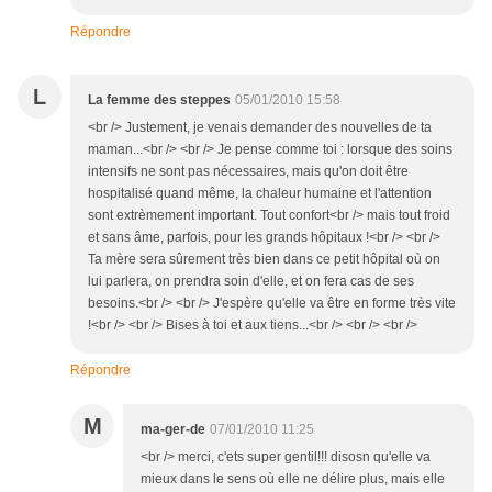
Répondre
L
La femme des steppes
05/01/2010 15:58
<br /> Justement, je venais demander des nouvelles de ta
maman...<br /> <br /> Je pense comme toi : lorsque des soins
intensifs ne sont pas nécessaires, mais qu'on doit être
hospitalisé quand même, la chaleur humaine et l'attention
sont extrèmement important. Tout confort<br /> mais tout froid
et sans âme, parfois, pour les grands hôpitaux !<br /> <br />
Ta mère sera sûrement très bien dans ce petit hôpital où on
lui parlera, on prendra soin d'elle, et on fera cas de ses
besoins.<br /> <br /> J'espère qu'elle va être en forme très vite
!<br /> <br /> Bises à toi et aux tiens...<br /> <br /> <br />
Répondre
M
ma-ger-de
07/01/2010 11:25
<br /> merci, c'ets super gentil!!! disosn qu'elle va
mieux dans le sens où elle ne délire plus, mais elle