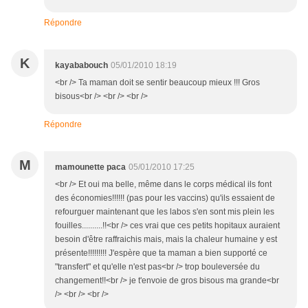
Répondre
K
kayababouch
05/01/2010 18:19
<br /> Ta maman doit se sentir beaucoup mieux !!! Gros
bisous<br /> <br /> <br />
Répondre
M
mamounette paca
05/01/2010 17:25
<br /> Et oui ma belle, même dans le corps médical ils font
des économies!!!!!! (pas pour les vaccins) qu'ils essaient de
refourguer maintenant que les labos s'en sont mis plein les
fouilles..........!!<br /> ces vrai que ces petits hopitaux auraient
besoin d'être raffraichis mais, mais la chaleur humaine y est
présente!!!!!!!!! J'espère que ta maman a bien supporté ce
"transfert" et qu'elle n'est pas<br /> trop bouleversée du
changement!!<br /> je t'envoie de gros bisous ma grande<br
/> <br /> <br />