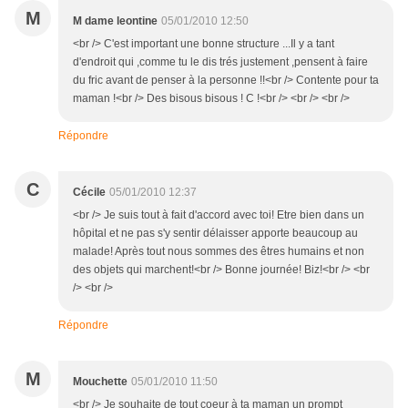
M
M dame leontine
05/01/2010 12:50
<br /> C'est important une bonne structure ...Il y a tant
d'endroit qui ,comme tu le dis trés justement ,pensent à faire
du fric avant de penser à la personne !!<br /> Contente pour ta
maman !<br /> Des bisous bisous ! C !<br /> <br /> <br />
Répondre
C
Cécile
05/01/2010 12:37
<br /> Je suis tout à fait d'accord avec toi! Etre bien dans un
hôpital et ne pas s'y sentir délaisser apporte beaucoup au
malade! Après tout nous sommes des êtres humains et non
des objets qui marchent!<br /> Bonne journée! Biz!<br /> <br
/> <br />
Répondre
M
Mouchette
05/01/2010 11:50
<br /> Je souhaite de tout coeur à ta maman un prompt