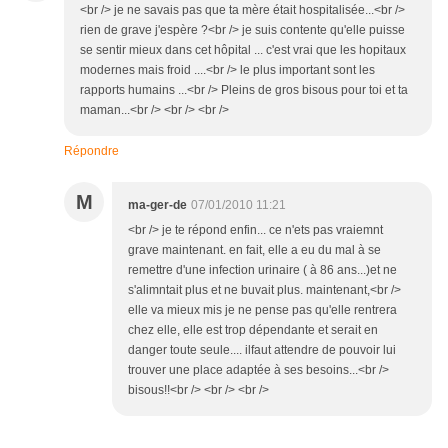
<br /> je ne savais pas que ta mère était hospitalisée...<br />
rien de grave j'espère ?<br /> je suis contente qu'elle puisse
se sentir mieux dans cet hôpital ... c'est vrai que les hopitaux
modernes mais froid ....<br /> le plus important sont les
rapports humains ...<br /> Pleins de gros bisous pour toi et ta
maman...<br /> <br /> <br />
Répondre
M
ma-ger-de
07/01/2010 11:21
<br /> je te répond enfin... ce n'ets pas vraiemnt
grave maintenant. en fait, elle a eu du mal à se
remettre d'une infection urinaire ( à 86 ans...)et ne
s'alimntait plus et ne buvait plus. maintenant,<br />
elle va mieux mis je ne pense pas qu'elle rentrera
chez elle, elle est trop dépendante et serait en
danger toute seule.... ilfaut attendre de pouvoir lui
trouver une place adaptée à ses besoins...<br />
bisous!!<br /> <br /> <br />